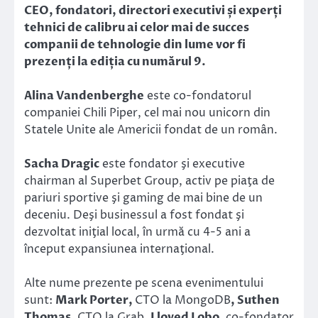
CEO, fondatori, directori executivi și experți
tehnici de calibru ai celor mai de succes
companii de tehnologie din lume vor fi
prezenți la ediția cu numărul 9.
Alina Vandenberghe
este co-fondatorul
companiei Chili Piper, cel mai nou unicorn din
Statele Unite ale Americii fondat de un român.
Sacha Dragic
este fondator şi executive
chairman al Superbet Group, activ pe piaţa de
pariuri sportive şi gaming de mai bine de un
deceniu. Deşi businessul a fost fondat şi
dezvoltat iniţial local, în urmă cu 4-5 ani a
început expansiunea internaţional.
Alte nume prezente pe scena evenimentului
sunt:
Mark Porter,
CTO la MongoDB
, Suthen
Thomas,
CTO la Grab
, Lloyed Lobo,
co-fondator