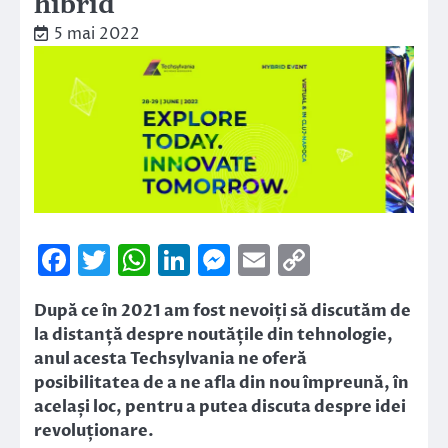
hibrid
5 mai 2022
Facebook
Twitter
WhatsApp
LinkedIn
Messenger
Email
Copy
Link
După ce în 2021 am fost nevoiți să discutăm de
la distanță despre noutățile din tehnologie,
anul acesta Techsylvania ne oferă
posibilitatea de a ne afla din nou împreună, în
același loc, pentru a putea discuta despre idei
revoluționare.