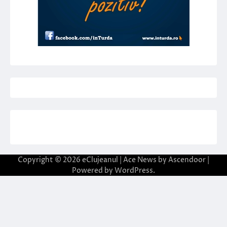
Copyright © 2026
eClujeanul
| Ace News by
Ascendoor
|
Powered by
WordPress
.