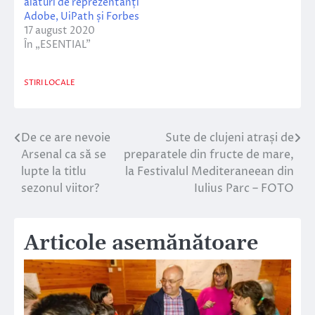
alături de reprezentanți
Adobe, UiPath și Forbes
17 august 2020
În „ESENTIAL”
STIRI LOCALE
De ce are nevoie
Sute de clujeni atrași de
Navigare
Arsenal ca să se
preparatele din fructe de mare,
în
lupte la titlu
la Festivalul Mediteraneean din
sezonul viitor?
Iulius Parc – FOTO
articole
Articole asemănătoare