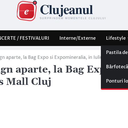
CERTE / FESTIVALURI
Interne/Externe
Lifestyle
Pastila d
ign aparte, la Bag Expo si Expomineralia, in Iulius Mall Cluj
Bârfotec
ign aparte, la Bag Expo si
s Mall Cluj
Ponturi l