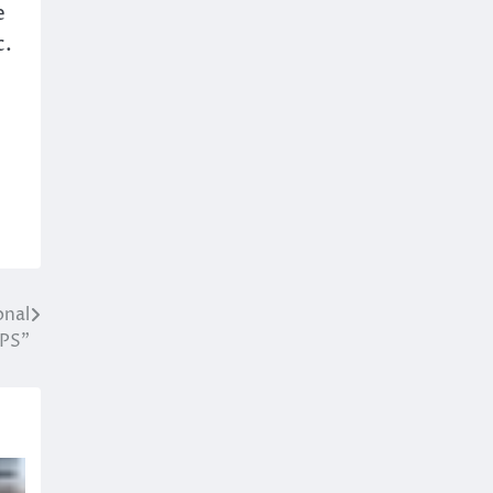
e
c.
onal
PS”