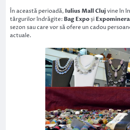
Link
În această perioadă,
Iulius Mall Cluj
vine în î
târgurilor îndrăgite:
Bag Expo
și
Expominera
sezon sau care vor să ofere un cadou persoanel
actuale.