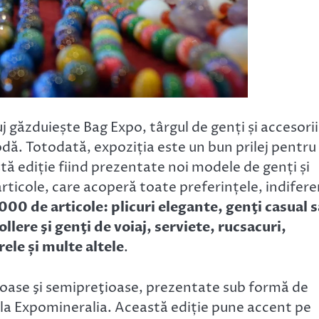
uj găzduiește Bag Expo, târgul de genți și accesorii
modă. Totodată, expoziția este un bun prilej pentru
tă ediție fiind prezentate noi modele de genți și
rticole, care acoperă toate preferințele, indifere
000 de articole: plicuri elegante, genţi casual 
ollere şi genţi de voiaj, serviete, rucsacuri,
ele și multe altele
.
ţioase şi semipreţioase, prezentate sub formă de
ți la Expomineralia. Această ediție pune accent pe