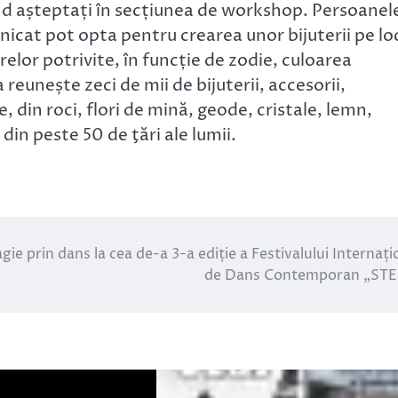
iind așteptați în secțiunea de workshop. Persoanel
 unicat pot opta pentru crearea unor bijuterii pe lo
relor potrivite, în funcție de zodie, culoarea
 reunește zeci de mii de bijuterii, accesorii,
, din roci, flori de mină, geode, cristale, lemn,
din peste 50 de ţări ale lumii.
gie prin dans la cea de-a 3-a ediție a Festivalului Internați
de Dans Contemporan „STE