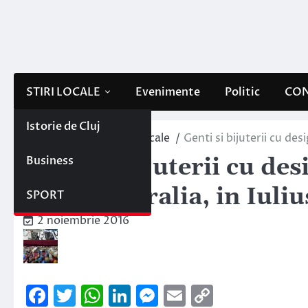
Skip
to
content
STIRI LOCALE
Evenimente
Politic
CON
Istorie de Cluj
Home
Evenimente locale
Genti si bijuterii cu des
Business
Genti si bijuterii cu des
Expomineralia, in Iuliu
SPORT
2 noiembrie 2016
Facebook
Twitter
WhatsApp
LinkedIn
Messenger
Email
Copy