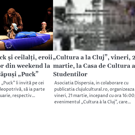
k și ceilalți, eroii
„Cultura a la Cluj”, vineri, 
or din weekend la
martie, la Casa de Cultura a
Păpuși „Puck”
Studentilor
„Puck” îi invită pe cei
Asociatia Dispersia, in colaborare cu
 deopotrivă, să ia parte
publicatia clujulcultural.ro, organizeaza
uarie, respectiv…
vineri, 21 martie, incepand cu ora 16:00
evenimentul „Cultura à la Cluj”, care…