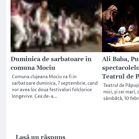
Duminica de sarbatoare in
Ali Baba, Puc
comuna Mociu
spectacolel
Teatrul de 
Comuna clujeana Mociu va fi in
sarbatoare duminica, 7 septembrie, cand
Teatrul de Păpuși 
vor avea loc doua festivaluri folclorice
mici, și cei mari,
longevive. Cea de-a…
sâmbătă, 10 febr
Lasă un răspuns