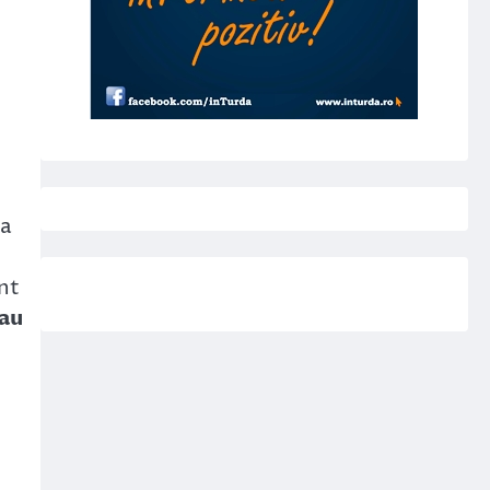
 a
nt
sau