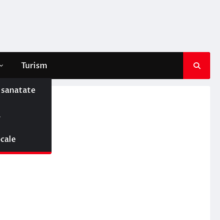
Turism
e sanatate
ă
ocale