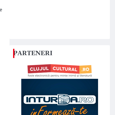
le
e
PARTENERI