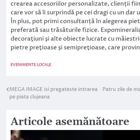
crearea accesoriilor personalizate, clienții f
care vor să îi surprindă pe cei dragi cu un dar
În plus, pot primi consultanță în alegerea piet
preferată sau trăsăturile fizice. Expomineralia
decoraţiuni şi alte obiecte lucrate cu măiestrie
pietre preţioase şi semipreţioase, care provin 
EVENIMENTE LOCALE
MEGA IMAGE isi pregateste intrarea
Patru zile de ma
Navigare
pe piata clujeana
în
articole
Articole asemănătoare