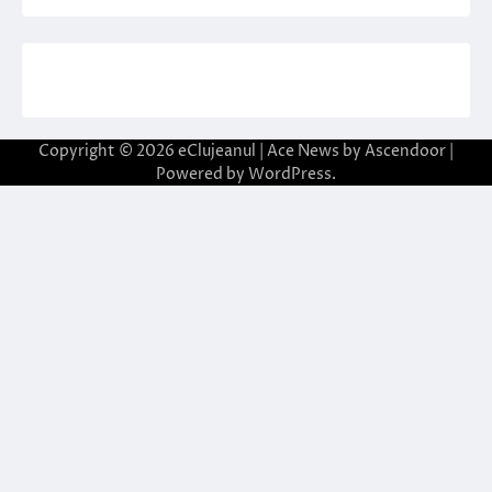
Copyright © 2026
eClujeanul
| Ace News by
Ascendoor
|
Powered by
WordPress
.