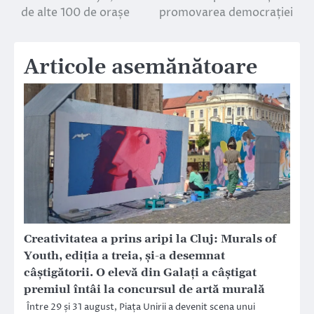
de alte 100 de orașe
promovarea democrației
articole
Articole asemănătoare
Creativitatea a prins aripi la Cluj: Murals of
Youth, ediția a treia, și-a desemnat
câștigătorii. O elevă din Galați a câștigat
premiul întâi la concursul de artă murală
Între 29 și 31 august, Piața Unirii a devenit scena unui