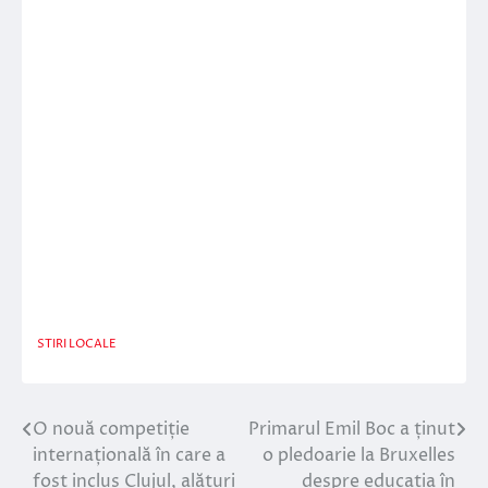
STIRI LOCALE
O nouă competiție
Primarul Emil Boc a ținut
Navigare
internațională în care a
o pledoarie la Bruxelles
în
fost inclus Clujul, alături
despre educația în