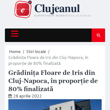
Skip
to
content
Home
Stiri locale
Grădinița Floare de Iris din Cluj-Napoca, în
proporție de 80% finalizată
Grădinița Floare de Iris din
Cluj-Napoca, în proporție de
80% finalizată
28 aprilie 2022