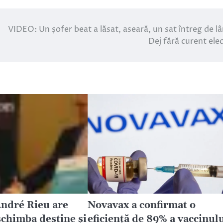
VIDEO: Un şofer beat a lăsat, aseară, un sat întreg de l
Dej fără curent elec
André Rieu are
Novavax a confirmat o
schimba destine și
eficiență de 89% a vaccinul