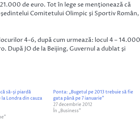
 21.000 de euro. Tot în lege se menţionează că
eşedintelui Comitetului Olimpic şi Sportiv Român,
 locurilor 4-6, după cum urmează: locul 4 – 14.00
ro. După JO de la Beijing, Guvernul a dublat şi
că să-şi piardă
Ponta: „Bugetul pe 2013 trebuie să fie
 la Londra din cauza
gata până pe 7 ianuarie”
27 decembrie 2012
În „Business”
ne”