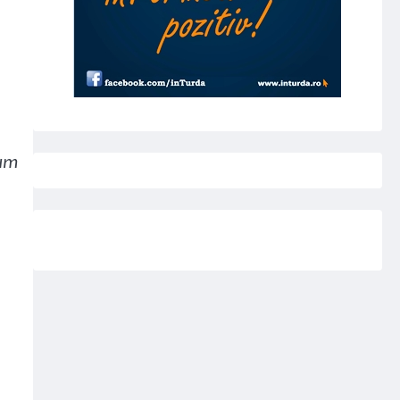
cum
e