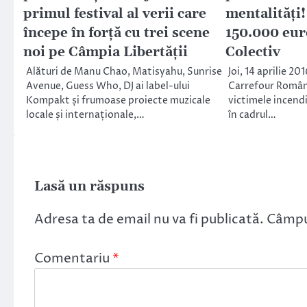
primul festival al verii care
mentalități!
începe în forță cu trei scene
150.000 eur
noi pe Câmpia Libertății
Colectiv
Alături de Manu Chao, Matisyahu, Sunrise
Joi, 14 aprilie 20
Avenue, Guess Who, DJ ai label-ului
Carrefour Români
Kompakt și frumoase proiecte muzicale
victimele incendi
locale și internaționale,…
în cadrul…
Lasă un răspuns
Adresa ta de email nu va fi publicată.
Câmpur
Comentariu
*