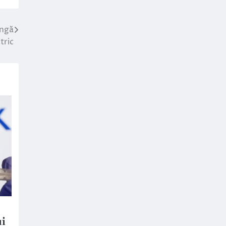
ângă
tric
ui