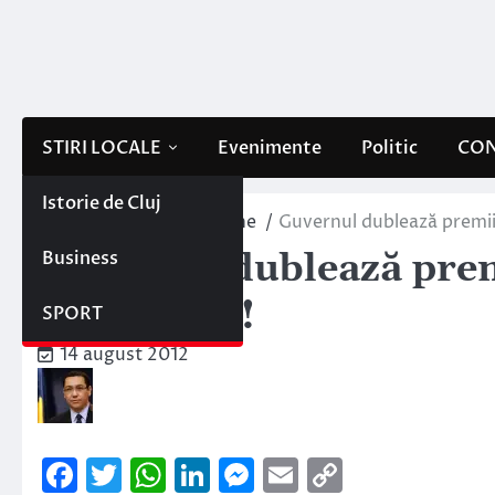
Skip
to
content
STIRI LOCALE
Evenimente
Politic
CON
Istorie de Cluj
Home
Interne/Externe
Guvernul dublează premiil
Business
Guvernul dublează prem
Olimpiadă!
SPORT
14 august 2012
Facebook
Twitter
WhatsApp
LinkedIn
Messenger
Email
Copy