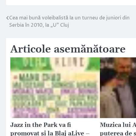
Cea mai bună voleibalistă la un turneu de juniori din
Navigare
Serbia în 2010, la „U” Cluj
în
articole
Articole asemănătoare
Jazz in the Park va fi
Muzica lui 
promovat și la Blaj aLive –
puterea de 