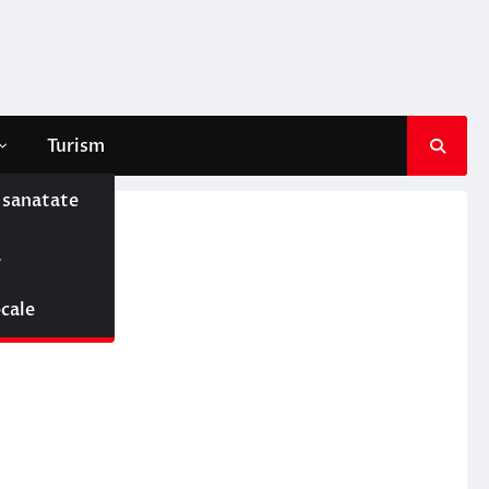
Turism
e sanatate
ă
ocale