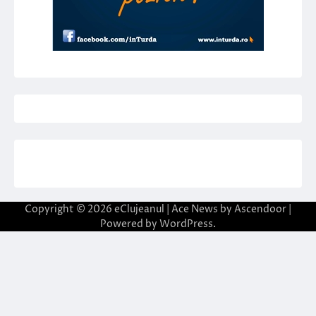
Copyright © 2026
eClujeanul
| Ace News by
Ascendoor
|
Powered by
WordPress
.