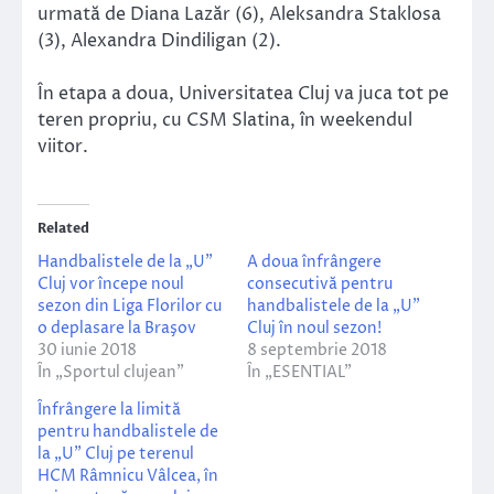
urmată de Diana Lazăr (6), Aleksandra Staklosa
(3), Alexandra Dindiligan (2).
În etapa a doua, Universitatea Cluj va juca tot pe
teren propriu, cu CSM Slatina, în weekendul
viitor.
Related
Handbalistele de la „U”
A doua înfrângere
Cluj vor începe noul
consecutivă pentru
sezon din Liga Florilor cu
handbalistele de la „U”
o deplasare la Braşov
Cluj în noul sezon!
30 iunie 2018
8 septembrie 2018
În „Sportul clujean”
În „ESENTIAL”
Înfrângere la limită
pentru handbalistele de
la „U” Cluj pe terenul
HCM Râmnicu Vâlcea, în