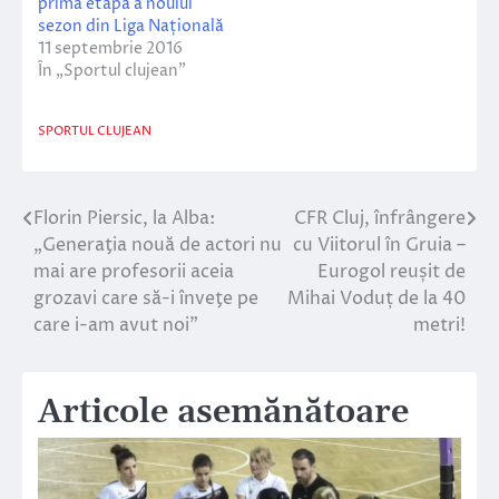
prima etapă a noului
sezon din Liga Națională
11 septembrie 2016
În „Sportul clujean”
SPORTUL CLUJEAN
Florin Piersic, la Alba:
CFR Cluj, înfrângere
Navigare
„Generaţia nouă de actori nu
cu Viitorul în Gruia –
în
mai are profesorii aceia
Eurogol reușit de
grozavi care să-i înveţe pe
Mihai Voduț de la 40
articole
care i-am avut noi”
metri!
Articole asemănătoare