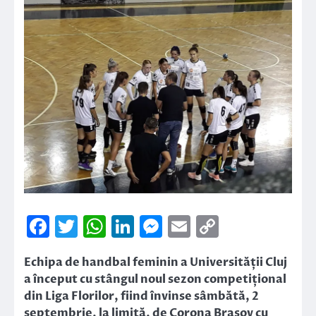
Facebook
Twitter
WhatsApp
LinkedIn
Messenger
Email
Copy
Link
Echipa de handbal feminin a Universității Cluj
a început cu stângul noul sezon competițional
din Liga Florilor, fiind învinse sâmbătă, 2
septembrie, la limită, de Corona Brașov cu