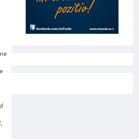
one
re
d
,