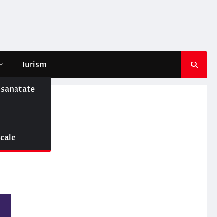
Turism
e sanatate
ă
ocale
i