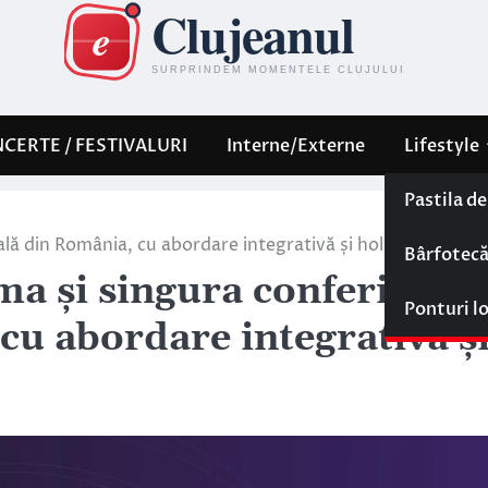
CERTE / FESTIVALURI
Interne/Externe
Lifestyle
Pastila d
ă din România, cu abordare integrativă și holistică
Bârfotec
a și singura conferință
Ponturi l
u abordare integrativă ș