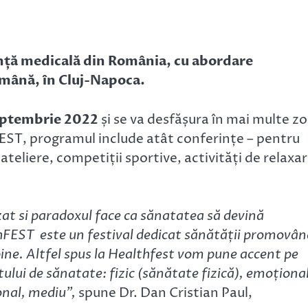
nță medicală din România, cu abordare
tămână, în Cluj-Napoca.
septembrie 2022
și se va desfășura în mai multe z
FEST, programul include atât conferințe – pentru
și ateliere, competiții sportive, activități de relaxa
zat si paradoxul face ca sănatatea să devină
hFEST este un festival dedicat sănătății promovân
 bine. Altfel spus la Healthfest vom pune accent pe
ului de sănatate: fizic (sănătate fizică), emoțional
ional, mediu”,
spune Dr. Dan Cristian Paul,