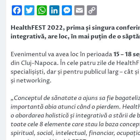
Facebook
Twitter
WhatsApp
LinkedIn
Messenger
Email
Copy
Link
HealthFEST 2022, prima și singura conferi
integrativă, are loc, în mai puțin de o săp
Evenimentul va avea loc în perioada
15 – 18 
din Cluj-Napoca. În cele patru zile de Health
specialișiști, dar și pentru publicul larg – cât 
și networking.
„Conceptul de sănatate a ajuns sa fie bagateli
importantă abia atunci când o pierdem. Healt
o abordarea holistică și integrativă a stării de
toate cele 8 elemente care stau la baza concept
spiritual, social, intelectual, financiar, ocupaț