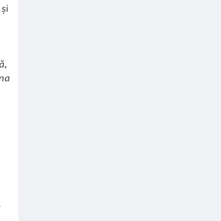
și
ă,
ina
a