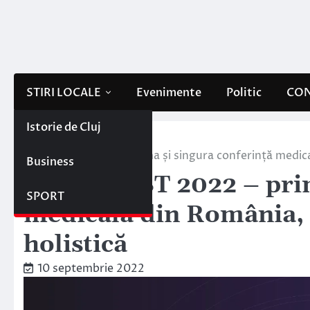
Skip
to
content
STIRI LOCALE
Evenimente
Politic
CON
Istorie de Cluj
Home
ESENTIAL
HealthFEST 2022 – prima și singura conferință medical
Business
HealthFEST 2022 – prim
SPORT
medicală din România, c
holistică
10 septembrie 2022