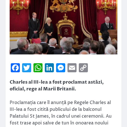
Facebook
Twitter
WhatsApp
LinkedIn
Messenger
Email
Copy
Link
Charles al III-lea a fost proclamat astăzi,
oficial, rege al Marii Britanii.
Proclamația care îl anunță pe Regele Charles al
III-lea a fost citită publicului de la balconul
Palatului St James, în cadrul unei ceremonii. Au
fost trase apoi salve de tun în onoarea noului