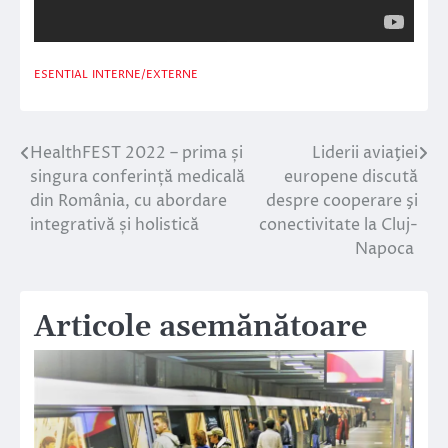
ESENTIAL
INTERNE/EXTERNE
HealthFEST 2022 – prima și
Liderii aviaţiei
Navigare
singura conferință medicală
europene discută
în
din România, cu abordare
despre cooperare şi
integrativă și holistică
conectivitate la Cluj-
articole
Napoca
Articole asemănătoare