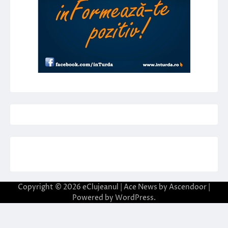
Copyright © 2026
eClujeanul
| Ace News by
Ascendoor
|
Powered by
WordPress
.