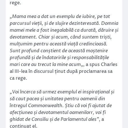
rege.
„Mama mea a dat un exemplu de iubire, pe tot
parcursul vieții, și de slujire dezinteresată. Domnia
mamei mele a fost inegalabilă ca durată, dăruire și
devotament. Chiar și acum, când suntem triști,
mulțumim pentru această viață credincioasă.
Sunt profund conștient de această moștenire
profundă și de îndatoririle și responsabilitățile
mari care au trecut la mine acum
„, a spus Charles
al III-lea în discursul ținut după proclamarea sa
ca rege.
„Voi încerca să urmez exemplul ei inspirațional și
să caut pacea și unitatea pentru oamenii din
întregul Commonwealth. Știu că voi fi ajutat de
afecțiunea și devotamentul oamenilorr, voi fi
ghidat de Consiliu și de Parlamentul ales”
, a
continuat el.