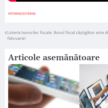
INTERNE/EXTERNE
Loteria bonurilor fiscale. Bonul fiscal câștigător este d
Navigare
februarie!
în
articole
Articole asemănătoare