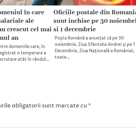
omeniul în care
Oficiile postale din Romani
salariale ale
sunt inchise pe 30 noiembr
au crescut cel mai
si 1 decembrie
imul an
Poşta Română a anunţat că pe 30
noiembrie, Ziua Sfântului Andrei şi pe 1
intre domeniile care, în
Decembrie, Ziua Naţională a României,
registrat o temperare a
toate…
recrutare atât în rândul…
ile obligatorii sunt marcate cu
*