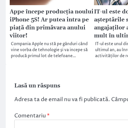
Appe începe producţia noului
IT-ul este d
iPhone 5S! Ar putea intra pe
așteptările 
piaţă din primăvara anului
angajaților 
viitor!
mult în ult
Compania Apple nu stă pe gânduri când
IT-ul este unul d
vine vorba de tehnologie şi va incepe să
ultimul an, au în
producă primul lot de telefoane…
activităților de 
Lasă un răspuns
Adresa ta de email nu va fi publicată.
Câmpur
Comentariu
*