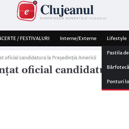
CERTE / FESTIVALURI
Interne/Externe
Lifestyle
Pastila d
at oficial candidatura la Președinția Americii
Bârfotec
nțat oficial candidatura la
Ponturi l