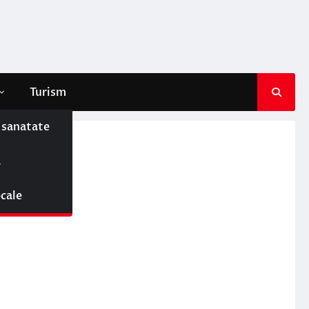
Turism
e sanatate
ă
ocale