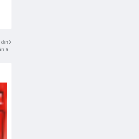
 din
nia