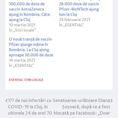
100.000 de doze de
28.000 doze de vaccin
vaccin AstraZeneca
Pfizer-BioNTech ajung
ajung în România. Câte
luni la Cluj
ajung la Cluj
28 februarie 2021
10 martie 2021
În „ESENTIAL”
În „Stiri locale”
O nouă tranșă de vaccin
Pfizer ajunge mâine în
România. La Cluj ajung
aproape 30.000 de doze
14 martie 2021
În „ESENTIAL”
ESENTIAL
STIRI LOCALE
177 de noi infectări cu
Senatoarea-urlătoare Diana
Navigare
COVID-19 la Cluj, în
Șoșoacă, după ce a fost
în
ultimele 24 de ore! 70
blocată pe Facebook: „Doar