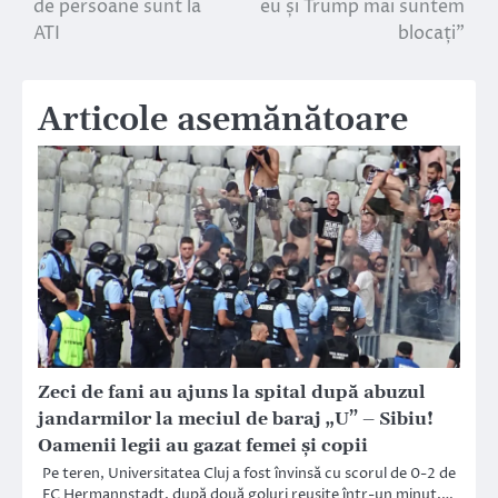
de persoane sunt la
eu și Trump mai suntem
articole
ATI
blocați”
Articole asemănătoare
Zeci de fani au ajuns la spital după abuzul
jandarmilor la meciul de baraj „U” – Sibiu!
Oamenii legii au gazat femei și copii
Pe teren, Universitatea Cluj a fost învinsă cu scorul de 0-2 de
FC Hermannstadt, după două goluri reușite într-un minut,…