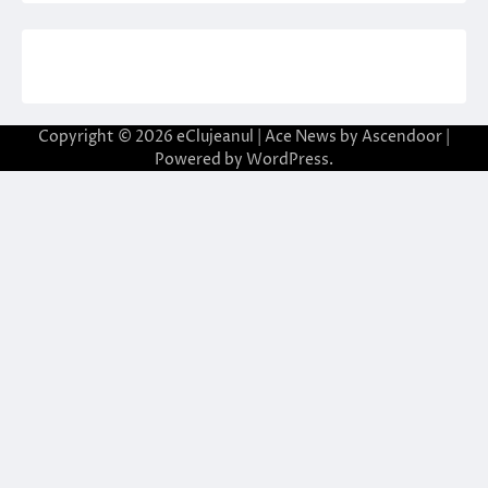
Copyright © 2026
eClujeanul
| Ace News by
Ascendoor
|
Powered by
WordPress
.