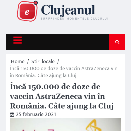
Skip
to
content
Home
Stiri locale
Încă 150.000 de doze de vaccin AstraZeneca vin
în România. Câte ajung la Cluj
Încă 150.000 de doze de
vaccin AstraZeneca vin în
România. Câte ajung la Cluj
25 februarie 2021