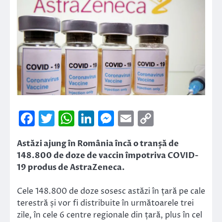
Facebook
Twitter
WhatsApp
LinkedIn
Messenger
Email
Copy
Link
Astăzi ajung în România încă o tranșă de
148.800 de doze de vaccin împotriva COVID-
19 produs de AstraZeneca.
Cele 148.800 de doze sosesc astăzi în țară pe cale
terestră și vor fi distribuite în următoarele trei
zile, în cele 6 centre regionale din țară, plus în cel