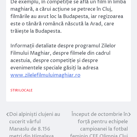
De exemplu, în competiție se află un film în limba
maghiară, a cărui acțiune se petrece în Cluj,
filmările au avut loc la Budapesta, iar regizoarea
este o tânără româncă născută la Arad, care
trăiește la Budapesta.
Informații detaliate despre programul Zilelor
Filmului Maghiar, despre filmele din cadrul
acestuia, despre competiție și despre
evenimentele speciale găsiți la adresa
www.zilelefilmuluimaghiar.ro
STIRI LOCALE
Doi alpiniști clujeni au
Început de octombrie în
Navigare
cucerit vârful
forță pentru echipele
în
Manaslu de 8.156
campioanei la fotbal
metri din Himalaya
feminin CFF Olimpia Cluj