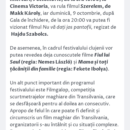
Cinema Victoria
, va rula filmul
Szerelem
, de
Makk Károly
, iar duminică, 9 octombrie, după
Gala de închidere, de la ora 20:00 va putea fi
vizionat filmul
Nu vă dați jos pantofii,
regizat de
Hajdu Szabolcs.
De asemenea, în cadrul festivalului clujenii vor
putea revedea deja cunoscutele filme
Fiul lui
Saul
(regia: Nemes László)
și
Mama și toți
țăcăniții din familie
(regia: Fekete Ibolya)
.
Un alt punct important din programul
festivalului este Filmgalop, competiția
scurtmetrajelor maghiare din Transilvania, care
se desfășoară pentru al doilea an consecutiv.
Apropo de felul în care poate fi definit și
circumscris un film maghiar din Transilvania,
organizatorii s-au întâlnit și cu situații complexe.