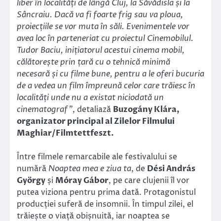
liber în localități de lângă Cluj, la Săvădisla și la
Sâncraiu. Dacă va fi foarte frig sau va ploua,
proiecțiile se vor muta în săli. Evenimentele vor
avea loc în parteneriat cu proiectul Cinemobilul.
Tudor Baciu, inițiatorul acestui cinema mobil,
călătorește prin țară cu o tehnică minimă
necesară și cu filme bune, pentru a le oferi bucuria
de a vedea un film împreună celor care trăiesc în
localități unde nu a existat niciodată un
cinematograf”
, detaliază
Buzogány Klára,
organizator principal al Zilelor Filmului
Maghiar/Filmtettfeszt.
Între filmele remarcabile ale festivalului se
numără
Noaptea mea e ziua ta
, de
Dési András
György
și
Móray Gábor
, pe care clujenii îl vor
putea viziona pentru prima dată. Protagonistul
producției suferă de insomnii. În timpul zilei, el
trăiește o viață obișnuită, iar noaptea se