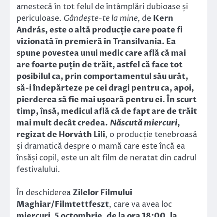
amestecă în tot felul de întâmplări dubioase și
periculoase.
G
ândește-te la mine
, de
Kern
András, este o altă producție care poate fi
vizionată în premieră în Transilvania. Ea
spune povestea unui medic care află că mai
are foarte puțin de trăit, astfel că face tot
posibilul ca, prin comportamentul său urât,
să-i îndepărteze pe cei dragi pentru ca, apoi,
pierderea să fie mai ușoară pentru ei. În scurt
timp, însă, medicul află că de fapt are de trăit
mai mult decât credea.
Născută miercuri
,
regizat de Horváth Lili
, o producție tenebroasă
și dramatică despre o mamă care este încă ea
însăși copil, este un alt film de neratat din cadrul
festivalului.
În deschiderea
Zilelor Filmului
Maghiar/Filmtettfeszt
, care va avea loc
miercuri, 5 octombrie, de la ora 18:00, la