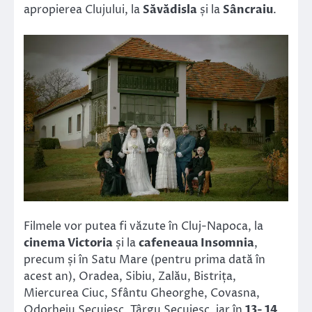
apropierea Clujului, la
Săvădisla
și la
Sâncraiu
.
Filmele vor putea fi văzute în Cluj-Napoca, la
cinema Victoria
și la
cafeneaua Insomnia
,
precum și în Satu Mare (pentru prima dată în
acest an), Oradea, Sibiu, Zalău, Bistrița,
Miercurea Ciuc, Sfântu Gheorghe, Covasna,
Odorheiu Secuiesc, Târgu Secuiesc, iar în
13- 14