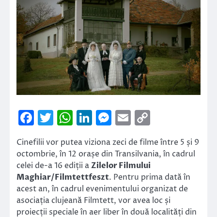
Facebook
Twitter
WhatsApp
LinkedIn
Messenger
Email
Copy
Link
Cinefilii vor putea viziona zeci de filme între 5 și 9
octombrie, în 12 orașe din Transilvania, în cadrul
celei de-a 16 ediții a
Zilelor Filmului
Maghiar/Filmtettfeszt
. Pentru prima dată în
acest an, în cadrul evenimentului organizat de
asociația clujeană Filmtett, vor avea loc și
proiecții speciale în aer liber în două localități din