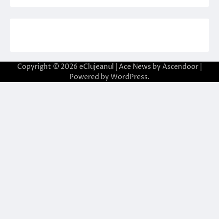
Copyright © 2026
eClujeanul
| Ace News by
Ascendoor
|
Powered by
WordPress
.