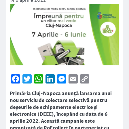
6 aprilie 2022
Facebook
Twitter
WhatsApp
LinkedIn
Messenger
Email
Copy
Link
Primăria Cluj-Napoca anunță lansarea unui
nou serviciu de colectare selectivă pentru
deșeurile de echipamente electrice și
electronice (DEEE), începând cu data de 6
aprilie 2022. Această campanie este
organizată de RoEcollect în parteneriat cu