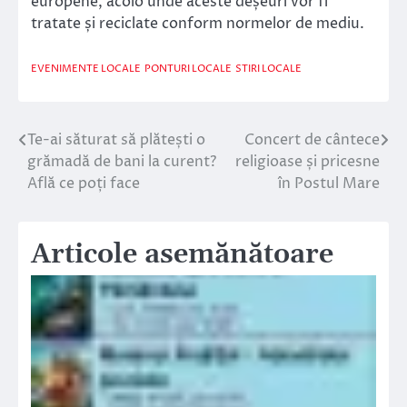
europene, acolo unde aceste deșeuri vor fi
tratate și reciclate conform normelor de mediu.
EVENIMENTE LOCALE
PONTURI LOCALE
STIRI LOCALE
Te-ai săturat să plătești o
Concert de cântece
Navigare
grămadă de bani la curent?
religioase și pricesne
în
Află ce poți face
în Postul Mare
articole
Articole asemănătoare