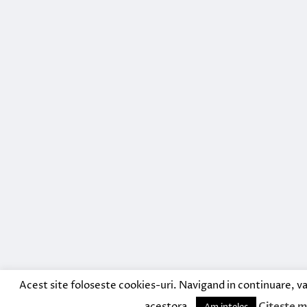
Acest site foloseste cookies-uri. Navigand in continuare, va
acestora.
Citeste m