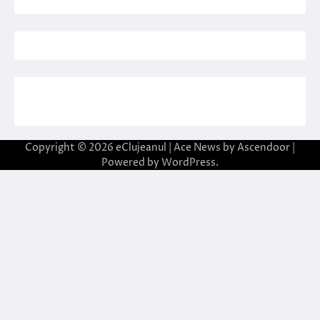
Copyright © 2026
eClujeanul
| Ace News by
Ascendoor
|
Powered by
WordPress
.