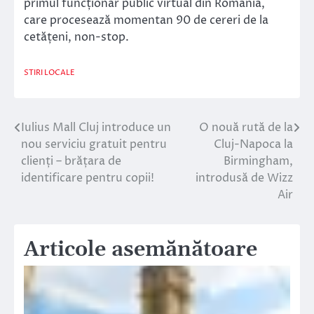
primul funcționar public virtual din România,
care procesează momentan 90 de cereri de la
cetățeni, non-stop.
STIRI LOCALE
Iulius Mall Cluj introduce un
O nouă rută de la
Navigare
nou serviciu gratuit pentru
Cluj-Napoca la
în
clienți – brățara de
Birmingham,
identificare pentru copii!
introdusă de Wizz
articole
Air
Articole asemănătoare