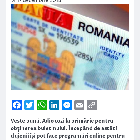
17 decembrie 2018
Facebook
Twitter
WhatsApp
LinkedIn
Messenger
Email
Copy
Link
Veste bună. Adio cozi la primărie pentru
obținerea buletinului. Începând de astăzi
clujenii își pot face programări online pentru