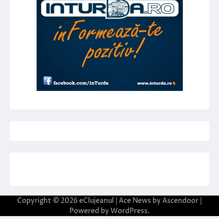
Copyright © 2026
eClujeanul
| Ace News by
Ascendoor
|
Powered by
WordPress
.