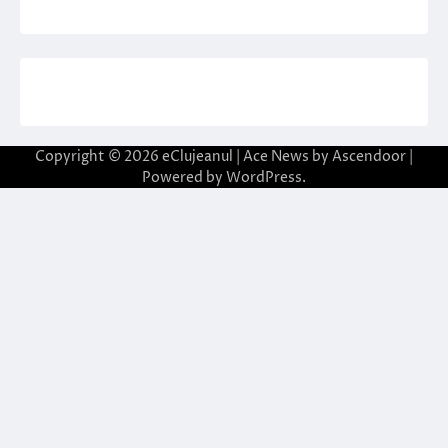
Copyright © 2026
eClujeanul
| Ace News by
Ascendoor
|
Powered by
WordPress
.