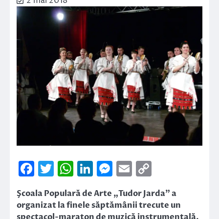
2 mai 2018
Facebook
Twitter
WhatsApp
LinkedIn
Messenger
Email
Copy
Link
Şcoala Populară de Arte „Tudor Jarda” a
organizat la finele săptămânii trecute un
spectacol-maraton de muzică instrumentală,