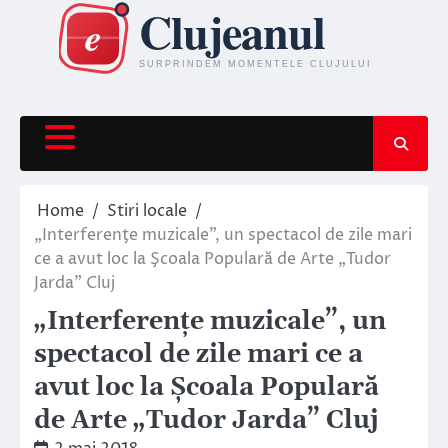
Skip
to
content
Home
Stiri locale
„Interferenţe muzicale”, un spectacol de zile mari
ce a avut loc la Şcoala Populară de Arte „Tudor
Jarda” Cluj
„Interferenţe muzicale”, un
spectacol de zile mari ce a
avut loc la Şcoala Populară
de Arte „Tudor Jarda” Cluj