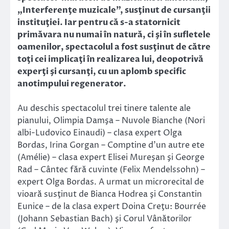
„Interferenţe muzicale”, susţinut de cursanţii
instituţiei. Iar pentru că s-a statornicit
primăvara nu numai în natură, ci şi în sufletele
oamenilor, spectacolul a fost susţinut de către
toţi cei implicaţi în realizarea lui, deopotrivă
experţi şi cursanţi, cu un aplomb specific
anotimpului regenerator.
Au deschis spectacolul trei tinere talente ale
pianului, Olimpia Damşa – Nuvole Bianche (Nori
albi-Ludovico Einaudi) – clasa expert Olga
Bordas, Irina Gorgan – Comptine d’un autre ete
(Amélie) – clasa expert Elisei Mureşan şi George
Rad – Cântec fără cuvinte (Felix Mendelssohn) –
expert Olga Bordas. A urmat un microrecital de
vioară susţinut de Bianca Hodrea şi Constantin
Eunice – de la clasa expert Doina Creţu: Bourrée
(Johann Sebastian Bach) şi Corul Vânătorilor