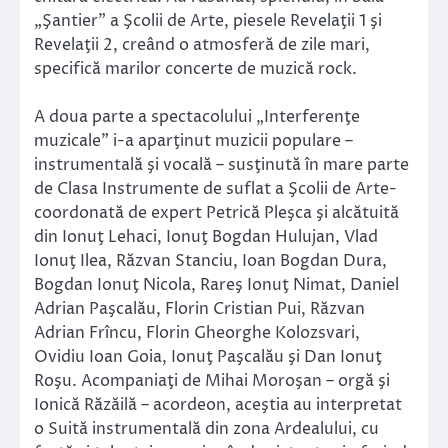
„Şantier” a Şcolii de Arte, piesele Revelaţii 1 şi
Revelaţii 2, creând o atmosferă de zile mari,
specifică marilor concerte de muzică rock.
A doua parte a spectacolului „Interferenţe
muzicale” i-a aparţinut muzicii populare –
instrumentală şi vocală – susţinută în mare parte
de Clasa Instrumente de suflat a Şcolii de Arte-
coordonată de expert Petrică Pleşca şi alcătuită
din Ionuţ Lehaci, Ionuţ Bogdan Hulujan, Vlad
Ionuţ Ilea, Răzvan Stanciu, Ioan Bogdan Dura,
Bogdan Ionuţ Nicola, Rareş Ionuţ Nimat, Daniel
Adrian Paşcalău, Florin Cristian Pui, Răzvan
Adrian Frîncu, Florin Gheorghe Kolozsvari,
Ovidiu Ioan Goia, Ionuţ Paşcalău şi Dan Ionuţ
Roşu. Acompaniaţi de Mihai Moroşan – orgă şi
Ionică Răzăilă – acordeon, aceştia au interpretat
o Suită instrumentală din zona Ardealului, cu