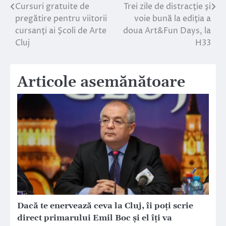
Cursuri gratuite de
Trei zile de distracţie şi
Navigare
pregătire pentru viitorii
voie bună la ediţia a
în
cursanţi ai Şcoli de Arte
doua Art&Fun Days, la
Cluj
H33
articole
Articole asemănătoare
Dacă te enervează ceva la Cluj, îi poți scrie
direct primarului Emil Boc și el îți va