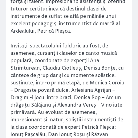
forţă şi talent, impresionând asistenţa şi oferind
tuturor certitudinea că destinul clasei de
instrumente de suflat se află pe mâinile unui
excelent pedagog şi instrumentist de marcă al
Ardealului, Petrică Pleşca.
Invitaţii spectacolului folcloric au fost, de
asemenea, cursanţii claselor de canto muzică
populară, coordonate de experţii Ana
Strîmturean, Claudiu Ciotleuş, Denisa Bonţe, cu
cântece de grup dar şi cu momente solistice,
susţinute, într-o primă etapă, de Monica Coroiu
– Dragoste povară dulce, Arlesiana Agrijan –
Drag mi-i jocul între brazi, Denisa Pop – Am un
drăguţu Sălăjanu și Alexandra Vereş – Vino iute
primăvară. Au evoluat de asemenea,
impresionant şi matur, soliştii instrumentişti de
la clasa coordonată de expert Petrică Pleşca:
Ionuţ Paşcalău, Dan Ionuţ Roşu și Răzvan