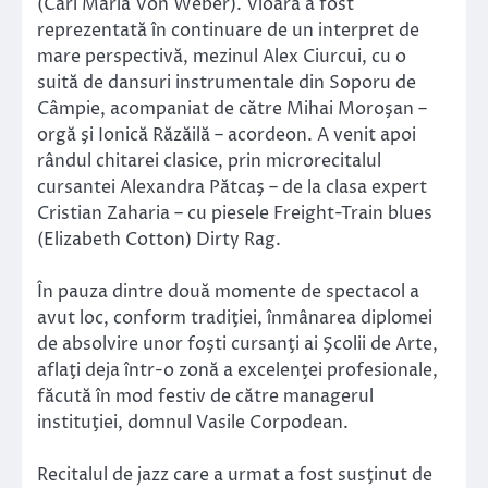
(Carl Maria Von Weber). Vioara a fost
reprezentată în continuare de un interpret de
mare perspectivă, mezinul Alex Ciurcui, cu o
suită de dansuri instrumentale din Soporu de
Câmpie, acompaniat de către Mihai Moroşan –
orgă şi Ionică Răzăilă – acordeon. A venit apoi
rândul chitarei clasice, prin microrecitalul
cursantei Alexandra Pătcaş – de la clasa expert
Cristian Zaharia – cu piesele Freight-Train blues
(Elizabeth Cotton) Dirty Rag.
În pauza dintre două momente de spectacol a
avut loc, conform tradiţiei, înmânarea diplomei
de absolvire unor foşti cursanţi ai Şcolii de Arte,
aflaţi deja într-o zonă a excelenţei profesionale,
făcută în mod festiv de către managerul
instituţiei, domnul Vasile Corpodean.
Recitalul de jazz care a urmat a fost susţinut de