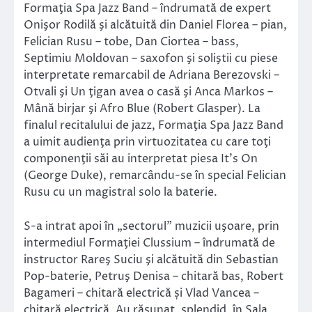
Formaţia Spa Jazz Band – îndrumată de expert
Onişor Rodilă şi alcătuită din Daniel Florea – pian,
Felician Rusu – tobe, Dan Ciortea – bass,
Septimiu Moldovan – saxofon şi soliştii cu piese
interpretate remarcabil de Adriana Berezovski –
Otvali şi Un ţigan avea o casă şi Anca Markos –
Mână birjar şi Afro Blue (Robert Glasper). La
finalul recitalului de jazz, Formaţia Spa Jazz Band
a uimit audienţa prin virtuozitatea cu care toţi
componenţii săi au interpretat piesa It’s On
(George Duke), remarcându-se în special Felician
Rusu cu un magistral solo la baterie.
S-a intrat apoi în „sectorul” muzicii uşoare, prin
intermediul Formaţiei Clussium – îndrumată de
instructor Rareş Suciu şi alcătuită din Sebastian
Pop-baterie, Petruş Denisa – chitară bas, Robert
Bagameri – chitară electrică și Vlad Vancea –
chitară electrică. Au răsunat, splendid, în Sala