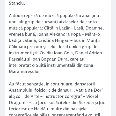
Stanciu.
A doua repriză de muzică populară a aparţinut
unui alt grup de cursanţi ai claselor de canto
muzică populară: Cătălin Lazăr – Lasă, Doamne,
vremea bună, Ioana Alexandra Popa – Mărs-o
bădiţa cătană, Cristina Hîngan – Sus în Munţii
Călimani precum şi celui de-al doilea grup de
instrumentişti: Ovidiu Ioan Goia, Daniel Adrian
Paşcalău și Ioan Bogdan Dura, care au
interpretat o Suită instrumentală din zona
Maramureşului.
Au făcut senzaţie, în continuare, dansatorii
Ansamblului folcloric de dansuri „Vatră de Dor”
al Şcolii de Arte – instructor coregraf – Viorel
Dragomir – cu Jocul socăciţelor din Şeredei şi Joc
fecioresc de Haidău, multe din pasajele
coregrafice ale băieţilor reprezentând evoluţii