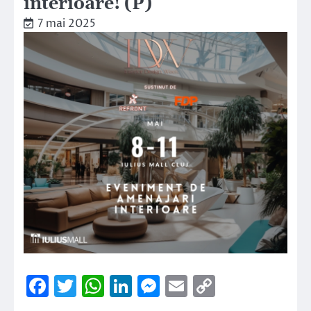
interioare! (P)
7 mai 2025
Facebook
Twitter
WhatsApp
LinkedIn
Messenger
Email
Copy
Link