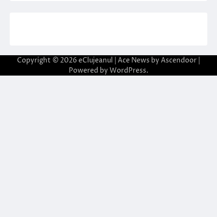
Copyright © 2026
eClujeanul
| Ace News by
Ascendoor
|
Powered by
WordPress
.