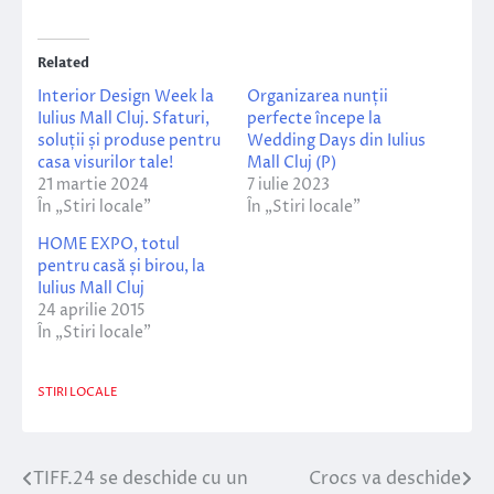
Related
Interior Design Week la
Organizarea nunții
Iulius Mall Cluj. Sfaturi,
perfecte începe la
soluții și produse pentru
Wedding Days din Iulius
casa visurilor tale!
Mall Cluj (P)
21 martie 2024
7 iulie 2023
În „Stiri locale”
În „Stiri locale”
HOME EXPO, totul
pentru casă și birou, la
Iulius Mall Cluj
24 aprilie 2015
În „Stiri locale”
STIRI LOCALE
TIFF.24 se deschide cu un
Crocs va deschide
Navigare