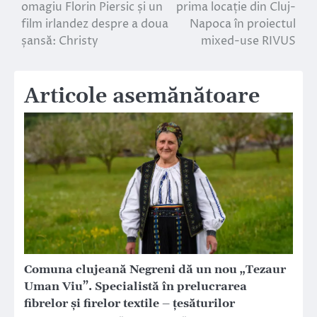
omagiu Florin Piersic și un
prima locație din Cluj-
în
film irlandez despre a doua
Napoca în proiectul
șansă: Christy
mixed-use RIVUS
articole
Articole asemănătoare
Comuna clujeană Negreni dă un nou „Tezaur
Uman Viu”. Specialistă în prelucrarea
fibrelor și firelor textile – țesăturilor