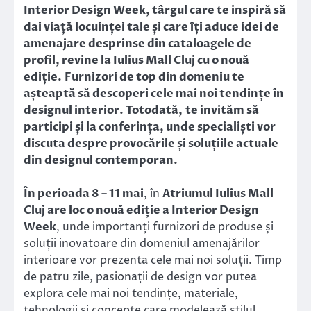
Interior Design Week, târgul care te inspiră să
dai viață locuinței tale și care îți aduce idei de
amenajare desprinse din cataloagele de
profil, revine la Iulius Mall Cluj cu o nouă
ediție.
Furnizori de top din domeniu te
așteaptă să descoperi cele mai noi tendințe în
designul interior. Totodată,
te invităm să
participi și la conferința, unde specialiști vor
discuta despre provocările și soluțiile actuale
din designul contemporan.
În perioada 8 – 11 mai
, în
Atriumul Iulius Mall
Cluj are loc o nouă ediție a Interior Design
Week
, unde importanți furnizori de produse și
soluții inovatoare din domeniul amenajărilor
interioare vor prezenta cele mai noi soluții. Timp
de patru zile, pasionații de design vor putea
explora cele mai noi tendințe, materiale,
tehnologii și concepte care modelează stilul