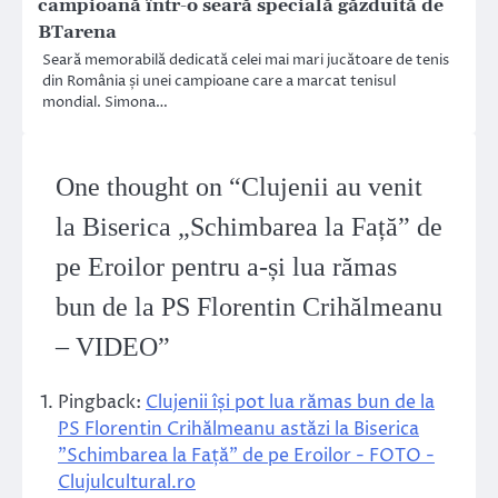
campioană într-o seară specială găzduită de
BTarena
Seară memorabilă dedicată celei mai mari jucătoare de tenis
din România și unei campioane care a marcat tenisul
mondial. Simona…
One thought on “
Clujenii au venit
la Biserica „Schimbarea la Față” de
pe Eroilor pentru a-și lua rămas
bun de la PS Florentin Crihălmeanu
– VIDEO
”
Pingback:
Clujenii își pot lua rămas bun de la
PS Florentin Crihălmeanu astăzi la Biserica
"Schimbarea la Față" de pe Eroilor - FOTO -
Clujulcultural.ro