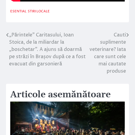
ESENTIAL
STIRI LOCALE
„Părintele” Caritasului, Ioan
Cauti
Navigare
Stoica, de la miliardar la
suplimente
în
„boschetar”. A ajuns să doarmă
veterinare? Iata
pe străzi în Brașov după ce a fost
care sunt cele
articole
evacuat din garsonieră
mai cautate
produse
Articole asemănătoare