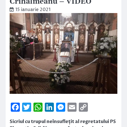
Crihălmeanu – VIDEO
15 ianuarie 2021
Facebook
Twitter
WhatsApp
LinkedIn
Messenger
Email
Copy
Link
Sicriul cu trupul neînsuflețit al regretatului PS