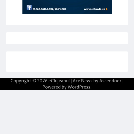
Copyright © 2026
eClujeanul
| Ace News by
Ascendoor
|
Powered by
WordPress
.