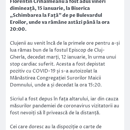
Florentin Crihălmeanu a fost adus vineri
dimineață, 15 ianuarie, la Biserica
„Schimbarea la Față” de pe Bulevardul
Eroilor, unde va rămâne astăzi până la ora
20:00.
Clujenii au venit încă de la primele ore pentru a-și
lua rămas bun de la fostul Episcop de Cluj-
Gherla, decedat marți, 12 ianuarie, în urma unui
stop cardiac suferit. Acesta a fost depistat
pozitiv cu COVID-19 și s-a autoizolat la
Mănăstirea Congregației Surorilor Maicii
Domnului, unde a și decedat la ora 15:20.
Sicriul a fost depus în fața altarului, iar din cauza
măsurilor pandemiei de coronavirus vizitatorii au
fost nevoiți să îl privească de la distanță.
Cei care doresc au la dispoziție o carte de