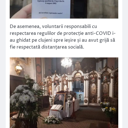
De asemenea, voluntarii responsabili cu
respectarea regulilor de protecție anti-COVID i-
au ghidat pe clujeni spre ieșire și au avut grijă să
fie respectată distanțarea socială.