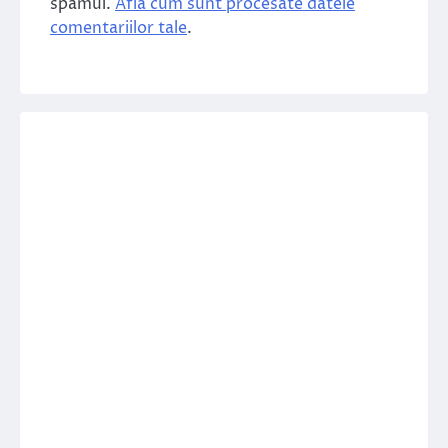
spamul.
Află cum sunt procesate datele
comentariilor tale
.