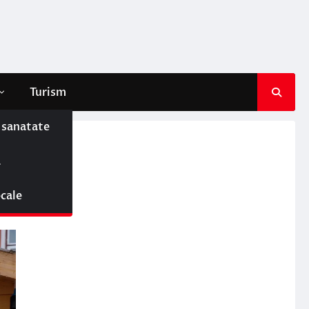
Turism
e sanatate
ă
ocale