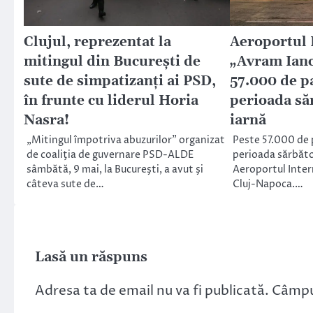
Clujul, reprezentat la
Aeroportul 
mitingul din Bucureşti de
„Avram Ianc
sute de simpatizanţi ai PSD,
57.000 de p
în frunte cu liderul Horia
perioada să
Nasra!
iarnă
„Mitingul împotriva abuzurilor” organizat
Peste 57.000 de p
de coaliţia de guvernare PSD-ALDE
perioada sărbător
sâmbătă, 9 mai, la Bucureşti, a avut şi
Aeroportul Inter
câteva sute de…
Cluj-Napoca.…
Lasă un răspuns
Adresa ta de email nu va fi publicată.
Câmpur