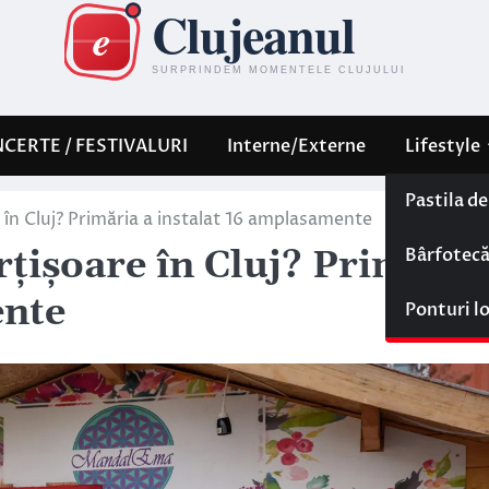
CERTE / FESTIVALURI
Interne/Externe
Lifestyle
Pastila d
n Cluj? Primăria a instalat 16 amplasamente
Bârfotec
ișoare în Cluj? Primăria
ente
Ponturi l