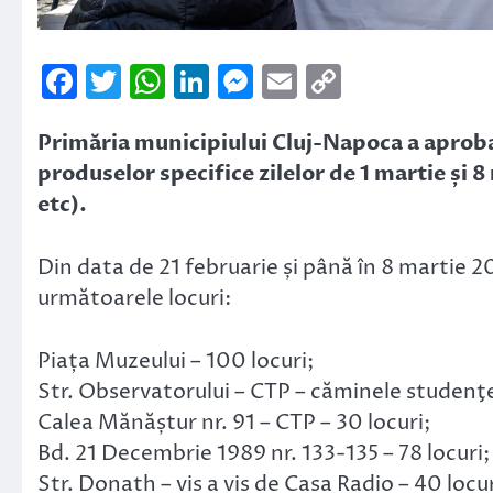
Facebook
Twitter
WhatsApp
LinkedIn
Messenger
Email
Copy
Link
Primăria municipiului Cluj-Napoca a apro
produselor specifice zilelor de 1 martie și 8 
etc).
Din data de 21 februarie și până în 8 martie 
următoarele locuri:
Piața Muzeului – 100 locuri;
Str. Observatorului – CTP – căminele studenţeş
Calea Mănăștur nr. 91 – CTP – 30 locuri;
Bd. 21 Decembrie 1989 nr. 133-135 – 78 locuri;
Str. Donath – vis a vis de Casa Radio – 40 locur