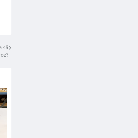
a să
roz?