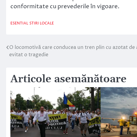
conformitate cu prevederile în vigoare.
ESENTIAL
STIRI LOCALE
O locomotivă care conducea un tren plin cu azotat de 
Navigare
evitat o tragedie
în
articole
Articole asemănătoare