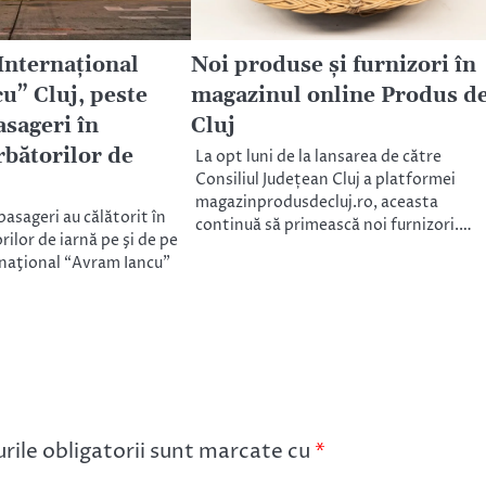
Internațional
Noi produse și furnizori în
u” Cluj, peste
magazinul online Produs d
asageri în
Cluj
rbătorilor de
La opt luni de la lansarea de către
Consiliul Județean Cluj a platformei
magazinprodusdecluj.ro, aceasta
asageri au călătorit în
continuă să primească noi furnizori.…
ilor de iarnă pe şi de pe
naţional “Avram Iancu”
ile obligatorii sunt marcate cu
*