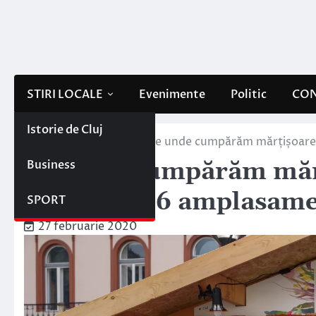
Skip
to
content
STIRI LOCALE
Evenimente
Politic
CON
Istorie de Cluj
Home
Stiri locale
De unde cumpărăm mărțișoare î
Business
De unde cumpărăm mărț
a instalat 16 amplasam
SPORT
27 februarie 2020