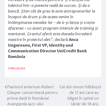
talentul într-o poveste reală de succes. Și de o
bancă. Știm cât de greu le este antreprenorilor la
început de drum și de aceea venim în
întâmpinarea nevoilor lor – de a-și lansa și crește
afacerea – cu acest program intensiv de training și
mentorat. Grantul oferit este dovada încrederii
noastre în proiectul ales”
, declară
Anca
Ungureanu, First VP, Identity and
Communication Director UniCredit Bank
România
STIRI LOCALE
Pianistul american Robert
Cei doi minori bătăuși
Navigare
Glasper concertează pentru
de 17 ani care au
în
prima dată în România!
băgat în spital un
Avangarda jazz-ului
tânăr de 18 ani,
articole