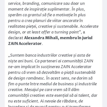
service, branding, comunicare sau doar un
moment de inspirație suplimentar. În plus,
sperăm ca grantul să fie o motivație în plus
pentru a crea planuri de viitor ancorate în
realitatea pieței, creative și sustenabile. Accelerate
design, or at least offer a turning point”
, a
declarat
Alexandra Mihali, membru în juriul
ZAIN Accelerator
.
„Suntem banca industriilor creative și asta de
niște ani buni. Ca parteneri ai comunității ZAIN
ne-am implicat în susținerea ZAIN Accelerator
pentru că vrem să dezvoltăm o piață sustenabilă
de design românesc. În acest sens, ne dorim să
fim o punte între mediul de business și industriile
creative. Mesajul pe care vrem să îl dăm
comunității creative: este esențial să ai talent, dar
nu este suficient. Ai nevoie de răbdare, de
încredere și de muncă pentru a-ți transforma