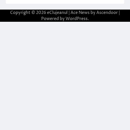
Copyright © 2026
eClujeanul
| Ace News by
Ascendoor
|
Powered by
WordPress
.