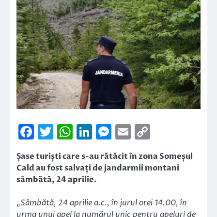
Facebook
Twitter
WhatsApp
LinkedIn
Messenger
Email
Copy
Link
Șase turiști care s-au rătăcit în zona Someșul
Cald au fost salvați de jandarmii montani
sâmbătă, 24 aprilie.
„Sâmbătă, 24 aprilie a.c., în jurul orei 14.00, în
urma unui apel la numărul unic pentru apeluri de