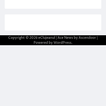
Copyright © 2026
eClujeanul
| Ace News by
Ascendoor
|
Powered by
WordPress
.