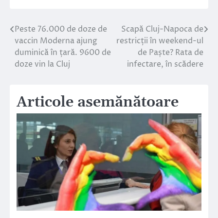
Peste 76.000 de doze de
Scapă Cluj-Napoca de
Navigare
vaccin Moderna ajung
restricții în weekend-ul
în
duminică în țară. 9600 de
de Paște? Rata de
doze vin la Cluj
infectare, în scădere
articole
Articole asemănătoare