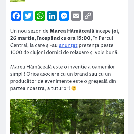
Facebook
Twitter
WhatsApp
LinkedIn
Messenger
Email
Copy
Link
Un nou sezon de
Marea Hămăceală
începe
joi,
26 martie, începând cu ora 15:00
, în Parcul
Central, la care și-au
anunțat
prezența peste
1000 de clujeni dornici de relaxare și voie bună.
Marea Hămăceală este o inventie a oamenilor
simpli! Orice asociere cu un brand sau cu un
producător de evenimente este o greșeală din
partea noastra, a tuturor!