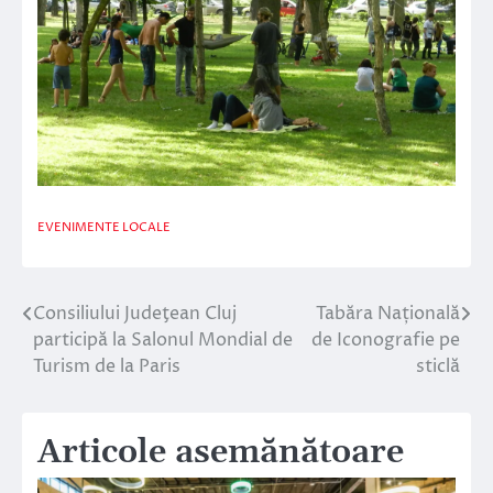
EVENIMENTE LOCALE
Consiliului Judeţean Cluj
Tabăra Națională
Navigare
participă la Salonul Mondial de
de Iconografie pe
în
Turism de la Paris
sticlă
articole
Articole asemănătoare