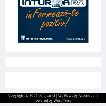
Copyright © 2026
eClujeanul
| Ace News by
Ascendoor
|
Powered by
WordPress
.