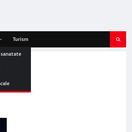
Turism
e sanatate
ș
ă
ocale