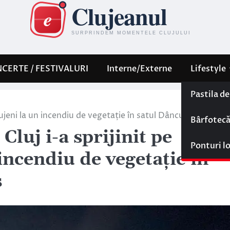
CERTE / FESTIVALURI
Interne/Externe
Lifestyle
Pastila d
clujeni la un incendiu de vegetație în satul Dâncu din Aghire
Bârfotec
Cluj i-a sprijinit pe
Ponturi l
incendiu de vegetație în
ș