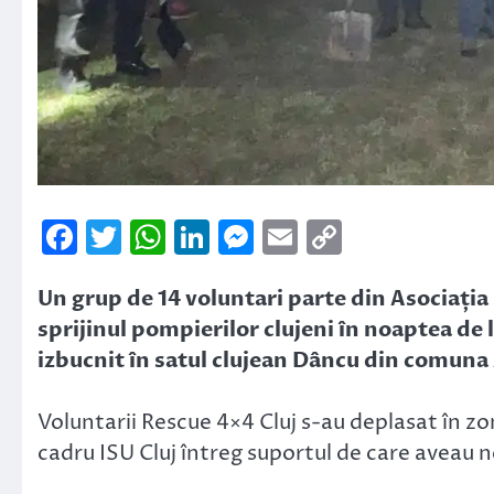
Facebook
Twitter
WhatsApp
LinkedIn
Messenger
Email
Copy
Link
Un grup de 14 voluntari parte din Asociația 
sprijinul pompierilor clujeni în noaptea de 
izbucnit în satul clujean Dâncu din comuna
Voluntarii Rescue 4×4 Cluj s-au deplasat în zo
cadru ISU Cluj întreg suportul de care aveau n