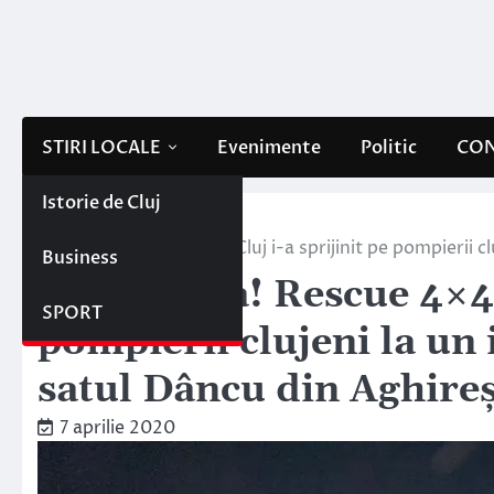
Skip
to
content
STIRI LOCALE
Evenimente
Politic
CON
Istorie de Cluj
Home
Stiri locale
Jos pălăria! Rescue 4×4 Cluj i-a sprijinit pe pompierii 
Business
Jos pălăria! Rescue 4×4 
SPORT
pompierii clujeni la un 
satul Dâncu din Aghire
7 aprilie 2020