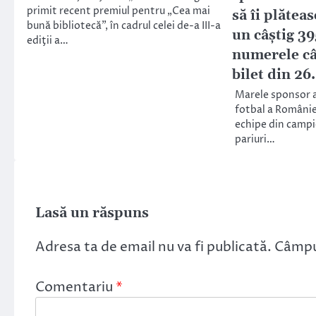
primit recent premiul pentru „Cea mai
să îi plătea
bună bibliotecă”, în cadrul celei de-a III-a
un câștig 39
ediţii a…
numerele câ
bilet din 26
Marele sponsor a
fotbal a României
echipe din campi
pariuri…
Lasă un răspuns
Adresa ta de email nu va fi publicată.
Câmpur
Comentariu
*