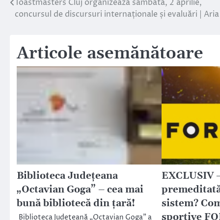
Toastmasters Cluj organizează sâmbătă, 2 aprilie,
Navigare
concursul de discursuri internaționale și evaluări | Ari
în
articole
Articole asemănătoare
Biblioteca Judeţeana
EXCLUSIV –
„Octavian Goga” – cea mai
premeditată
bună bibliotecă din ţară!
sistem? Com
sportive FO
Biblioteca Judeţeană „Octavian Goga” a