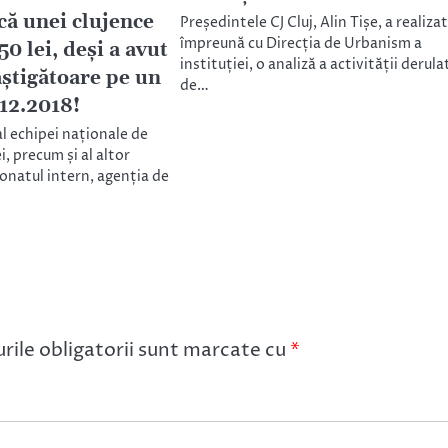
scă unei clujence
Președintele CJ Cluj, Alin Tișe, a realizat
împreună cu Direcția de Urbanism a
50 lei, deși a avut
instituției, o analiză a activității derula
știgătoare pe un
de…
.12.2018!
l echipei naționale de
, precum și al altor
onatul intern, agenția de
ile obligatorii sunt marcate cu
*