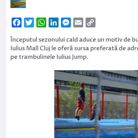
Facebook
Twitter
WhatsApp
LinkedIn
Messenger
Email
Copy
Link
Începutul sezonului cald aduce un motiv de buc
Iulius Mall Cluj le oferă sursa preferată de adre
pe trambulinele Iulius Jump.