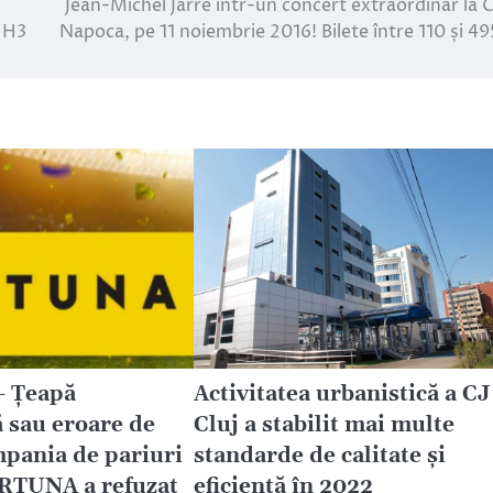
Jean-Michel Jarre într-un concert extraordinar la C
a H3
Napoca, pe 11 noiembrie 2016! Bilete între 110 și 495
 Țeapă
Activitatea urbanistică a CJ
 sau eroare de
Cluj a stabilit mai multe
pania de pariuri
standarde de calitate și
RTUNA a refuzat
eficiență în 2022