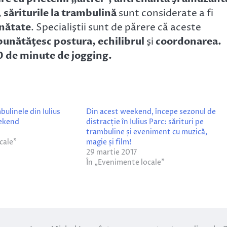
,
săriturile la trambulină
sunt considerate a fi
ănătate
. Specialiştii sunt de părere că aceste
bunătăţesc postura, echilibrul
şi
coordonarea.
30 de minute de jogging.
ulinele din Iulius
Din acest weekend, începe sezonul de
eekend
distracție în Iulius Parc: sărituri pe
trambuline și eveniment cu muzică,
cale”
magie și film!
29 martie 2017
În „Evenimente locale”