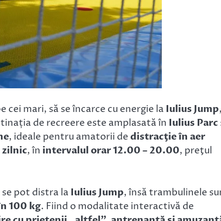
pe cei mari, să se încarce cu energie la
Iulius Jump
tinația de recreere este amplasată în
Iulius Parc
ne
, ideale pentru amatorii de
distracţie în aer
e
zilnic
, în
intervalul orar 12.00 – 20.00
, preţul
se pot distra la
Iulius Jump
, însă trambulinele su
în 100 kg
. Fiind o modalitate interactivă de
ire cu prietenii „altfel”, antrenantă şi amuzant