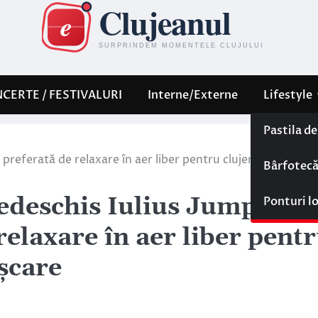
CERTE / FESTIVALURI
Interne/Externe
Lifestyle
Pastila d
a preferată de relaxare în aer liber pentru clujenii pasionați
Bârfotec
redeschis Iulius Jump,
Ponturi l
relaxare în aer liber pent
ișcare