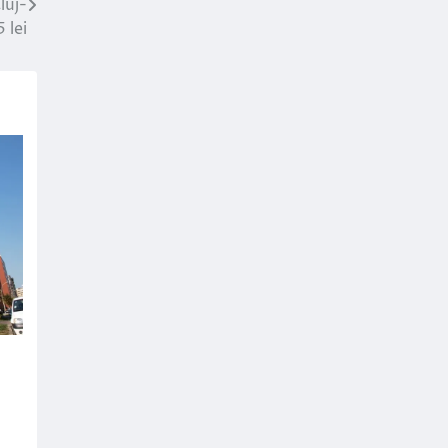
luj-
 lei