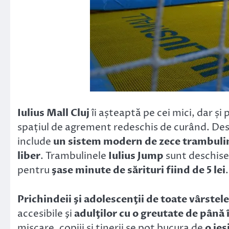
Iulius Mall Cluj
îi așteaptă pe cei mici, dar și 
spațiul de agrement redeschis de curând. Des
include
un sistem modern de zece trambuli
liber
. Trambulinele
Iulius Jump
sunt deschis
pentru
şase minute de sărituri fiind de
5 lei
.
Prichindeii şi adolescenţii de toate vârstele
accesibile şi
adulţilor cu o greutate de până 
mişcare, copiii şi tinerii se pot bucura de
o ieş