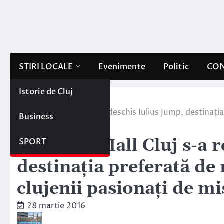
Skip
to
content
STIRI LOCALE
Evenimente
Politic
CON
Istorie de Cluj
Home
Stiri locale
La Iulius Mall Cluj s-a redeschis Iulius Jump, destinați
Business
mișcare
La Iulius Mall Cluj s-a 
SPORT
destinația preferată de 
clujenii pasionați de m
28 martie 2016