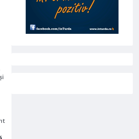
,
și
nt
ă.