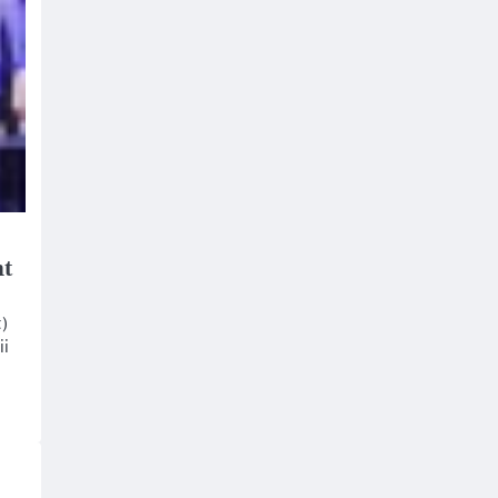
nt
)
ii