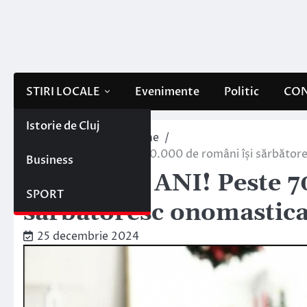
Skip
to
content
STIRI LOCALE
Evenimente
Politic
CON
Istorie de Cluj
Home
Interne/Externe
LA MULȚI ANI! Peste 700.000 de români își sărbătore
Business
LA MULȚI ANI! Peste 7
SPORT
sărbătoresc onomastica
25 decembrie 2024