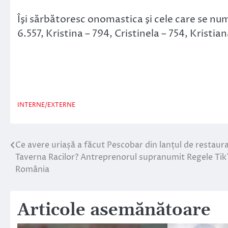
Îşi sărbătoresc onomastica şi cele care se num
6.557, Kristina – 794, Cristinela – 754, Kristian
INTERNE/EXTERNE
Ce avere uriașă a făcut Pescobar din lanțul de restaur
Navigare
Taverna Racilor? Antreprenorul supranumit Regele Tik
în
România
articole
Articole asemănătoare