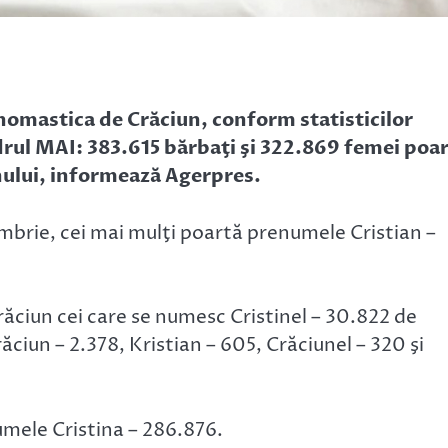
omastica de Crăciun, conform statisticilor
drul MAI: 383.615 bărbaţi şi 322.869 femei poa
ului, informează Agerpres.
mbrie, cei mai mulţi poartă prenumele Cristian –
ăciun cei care se numesc Cristinel – 30.822 de
răciun – 2.378, Kristian – 605, Crăciunel – 320 şi
mele Cristina – 286.876.