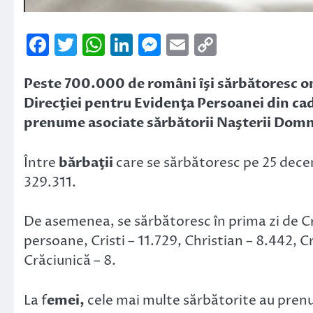
Facebook
Twitter
WhatsApp
LinkedIn
Messenger
Email
Copy
Link
Peste 700.000 de români îşi sărbătoresc on
Direcţiei pentru Evidenţa Persoanei din ca
prenume asociate sărbătorii Naşterii Domn
Între
bărbaţii
care se sărbătoresc pe 25 dece
329.311.
De asemenea, se sărbătoresc în prima zi de Cr
persoane, Cristi – 11.729, Christian – 8.442, C
Crăciunică – 8.
La f
emei,
cele mai multe sărbătorite au prenu