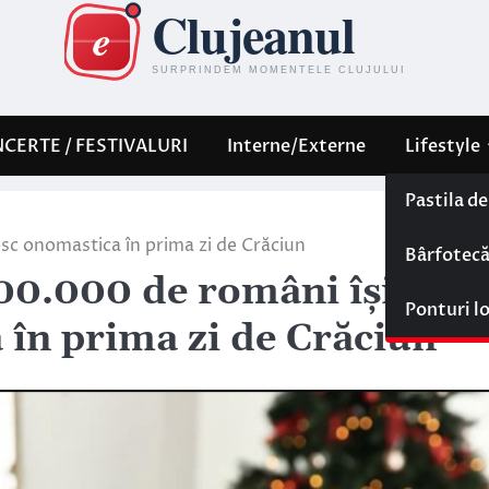
CERTE / FESTIVALURI
Interne/Externe
Lifestyle
Pastila d
sc onomastica în prima zi de Crăciun
Bârfotec
00.000 de români își
Ponturi l
 în prima zi de Crăciun