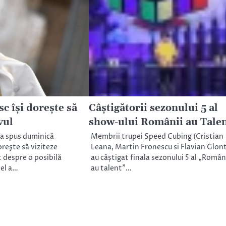
c îşi doreşte să
Câștigătorii sezonului 5 al
vul
show-ului Românii au Tale
-a spus duminică
Membrii trupei Speed Cubing (Cristian
oreşte să viziteze
Leana, Martin Fronescu si Flavian Glont
t despre o posibilă
au câștigat finala sezonului 5 al „Român
 el a…
au talent”…