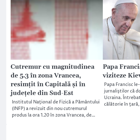
Cutremur cu magnitudinea
Papa Francis
de 5.3 în zona Vrancea,
viziteze Kie
resimţit în Capitală şi în
Papa Francisc le
jurnaliştilor că d
judeţele din Sud-Est
Ucraina. Întreba
Institutul Naţional de Fizică a Pământului
călătorie în ţară,
(INFP) a revizuit din nou cutremurul
produs la ora 1.20 în zona Vrancea, de…