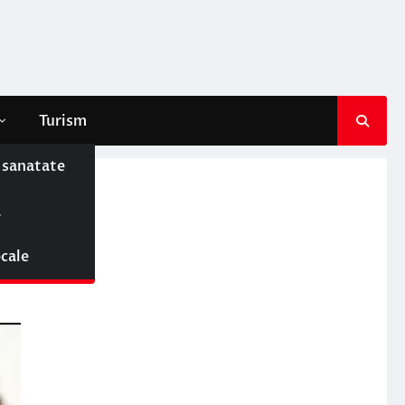
Turism
e sanatate
ă
ocale