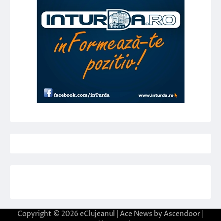
Copyright © 2026
eClujeanul
| Ace News by
Ascendoor
|