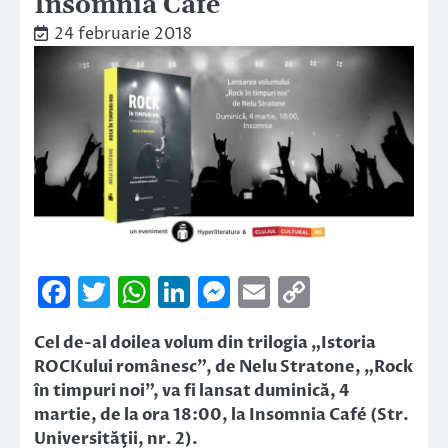
Insomnia Cafe
24 februarie 2018
Facebook
Twitter
WhatsApp
LinkedIn
Messenger
Email
Copy
Link
Cel de-al doilea volum din trilogia „Istoria
ROCKului românesc”, de Nelu Stratone, „Rock
în timpuri noi”, va fi lansat duminică, 4
martie, de la ora 18:00, la Insomnia Café (Str.
Universităţii, nr. 2).