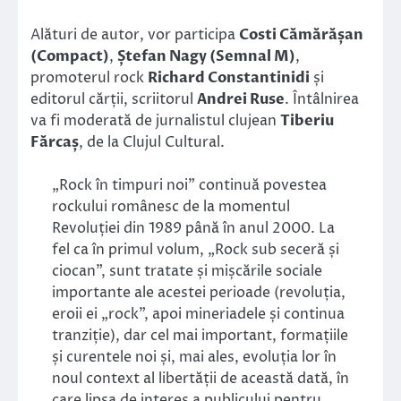
Alături de autor, vor participa
Costi Cămărășan
(Compact)
,
Ștefan Nagy (Semnal M)
,
promoterul rock
Richard Constantinidi
și
editorul cărții, scriitorul
Andrei Ruse
. Întâlnirea
va fi moderată de jurnalistul clujean
Tiberiu
Fărcaș
, de la Clujul Cultural.
„Rock în timpuri noi” continuă povestea
rockului românesc de la momentul
Revoluției din 1989 până în anul 2000. La
fel ca în primul volum, „Rock sub seceră și
ciocan”, sunt tratate și mișcările sociale
importante ale acestei perioade (revoluția,
eroii ei „rock”, apoi mineriadele și continua
tranziție), dar cel mai important, formațiile
și curentele noi și, mai ales, evoluția lor în
noul context al libertății de această dată, în
care lipsa de interes a publicului pentru