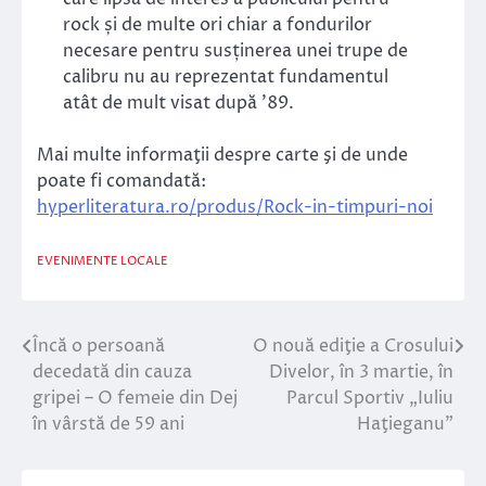
rock și de multe ori chiar a fondurilor
necesare pentru susținerea unei trupe de
calibru nu au reprezentat fundamentul
atât de mult visat după ’89.
Mai multe informaţii despre carte şi de unde
poate fi comandată:
hyperliteratura.ro/produs/Rock-in-timpuri-noi
EVENIMENTE LOCALE
Încă o persoană
O nouă ediţie a Crosului
Navigare
decedată din cauza
Divelor, în 3 martie, în
în
gripei – O femeie din Dej
Parcul Sportiv „Iuliu
în vârstă de 59 ani
Haţieganu”
articole