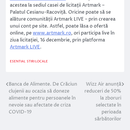
acestea la sediul casei de licitații Artmark –
Palatul Cesianu-Racoviță. Oricine poate să se
alăture comunității Artmark LIVE – prin crearea
unui cont pe site. Astfel, poate lăsa o ofertă
online, pe
www.artmark.ro
, ori participa live în
ziua licitației, 16 decembrie, prin platforma
Artmark LIVE
.
ESENTIAL
STIRI LOCALE
Banca de Alimente. De Crăciun
Wizz Air anunță
Navigare
clujenii au ocazia să doneze
reduceri de 50%
în
alimente pentru persoanele în
la zboruri
nevoie sau afectate de criza
selectate în
articole
COVID-19
perioada
sărbătorilor