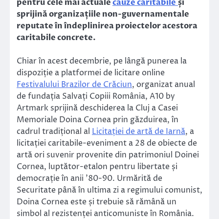
pentru cele mai actuale
cauze caritabile
și
sprijină organizațiile non-guvernamentale
reputate în îndeplinirea proiectelor acestora
caritabile concrete.
Chiar în acest decembrie, pe lângă punerea la
dispoziție a platformei de licitare online
Festivalului Brazilor de Crăciun
, organizat anual
de fundația Salvați Copiii România, A10 by
Artmark sprijină deschiderea la Cluj a Casei
Memoriale Doina Cornea prin găzduirea, în
cadrul tradițional al
Licitației de artă de Iarnă
, a
licitației caritabile-eveniment a 28 de obiecte de
artă ori suvenir provenite din patrimoniul Doinei
Cornea, luptător-etalon pentru libertate și
democrație în anii ’80-90. Urmărită de
Securitate până în ultima zi a regimului comunist,
Doina Cornea este și trebuie să rămână un
simbol al rezistenței anticomuniste în România.