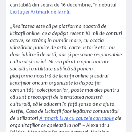
caritabilă din seara de 16 decembrie, în debutul
Licitației Artmark de Iarnă
.
„
Realitatea este că pe platforma noastră de
licitații online, ce a depășit recent 10 mii de conturi
active, se strâng în număr mare, cu ocazia
vânzărilor publice de artă, carte, istorie etc., nu
doar iubitorii de artă, dar și persoane responsabile
cultural și social. Ni s-a părut o oportunitate
socială și o utilitate publică să punem
platforma noastră de licitații online și cadrul
licitațiilor oricum organizate la dispoziția
comunității colecționarilor, poate mai ales pentru
că sunt preocupați de identitatea noastră
culturală, să le aducem în față șansa de a ajuta.
Astfel, Casa de Licitații face legătura comunității
de utilizatori
Artmark Live cu cauzele caritabile
ale
organizațiilor ce apelează la noi
” – Alexandru