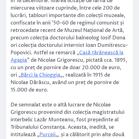
în 16 decembrie. Marea licitație de Iarnă de
miercurea viitoare cuprinde, între cele 200 de
lucrări, tablouri importante din colecții muzeale,
confiscate în anii ’50-60 de regimul comunist și
retrocedate recent de Muzeul Național de Artă,
precum colecția doctorului balneolog Iosif Dona
ori colecția doctorului internist Ioan Dumitrescu-
Popovici. Astfel se remarcă „
Casă țărănească la
Agapia
” de Nicolae Grigorescu, pictată cca. 1895,
cu un preț de pornire de doar 20.000 de euro,
ori „
Bărci la Chioggia
„, realizată în 1915 de
Nicolae Dărăscu, având un preț de pornire de
15.000 de euro.
De semnalat este o altă lucrare de Nicolae
Grigorescu provenind din colecția magistratului
interbelic Lazăr Munteanu, fost președinte al
Tribunalului Constanța. Aceasta, inedită, se
intitulează „
Purceii
„, și a călătorit prin alte două