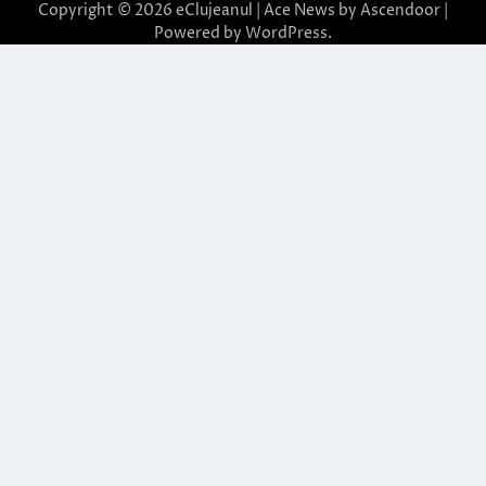
Copyright © 2026
eClujeanul
| Ace News by
Ascendoor
|
Powered by
WordPress
.