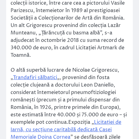
colecții istorice, între care cea a pictorului Vasile
Parizescu, întemeietor în 1989 al prestigioasei
Societății a Colecționarilor de Artă din România.
Un alt Grigorescu provenind din colecția Lazăr
Munteanu, „Țărăncuță cu basma albă”, s-a
adjudecat în octombrie 2018 cu suma record de
340.000 de euro, în cadrul Licitației Artmark de
Toamnă.
O altă superbă lucrare de Nicolae Grigorescu,
„
Trandafiri sălbatici
„, provenind din fosta
colecție clujeană a doctorului Leon Daniello,
considerat întemeietorul pneumoftiziologiei
românești (precum și a primului dispensar din
România, în 1926, printre primele din Europa),
este estimată între 40.000 și 75.000 de euro – și
exemplele pot continua.Expoziția „
Licitației de
Iarnă, cu secțiune caritabilă dedicată Casei
Memoriale Doina Cornea
” se desfășoară zilele