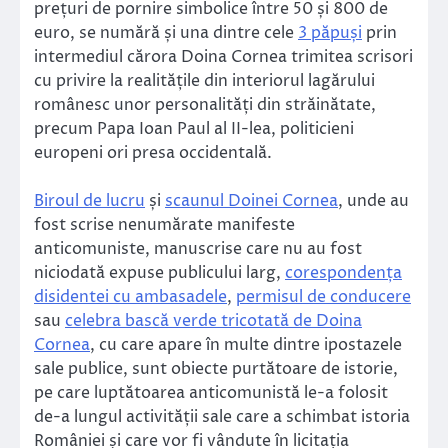
prețuri de pornire simbolice între 50 și 800 de
euro, se numără și una dintre cele
3 păpuși
prin
intermediul cărora Doina Cornea trimitea scrisori
cu privire la realitățile din interiorul lagărului
românesc unor personalități din străinătate,
precum Papa Ioan Paul al II-lea, politicieni
europeni ori presa occidentală.
Biroul de lucru
și
scaunul Doinei Cornea
, unde au
fost scrise nenumărate manifeste
anticomuniste, manuscrise care nu au fost
niciodată expuse publicului larg,
corespondența
disidentei cu ambasadele
,
permisul de conducere
sau
celebra bască verde tricotată de Doina
Cornea
, cu care apare în multe dintre ipostazele
sale publice, sunt obiecte purtătoare de istorie,
pe care luptătoarea anticomunistă le-a folosit
de-a lungul activității sale care a schimbat istoria
României și care vor fi vândute în licitația