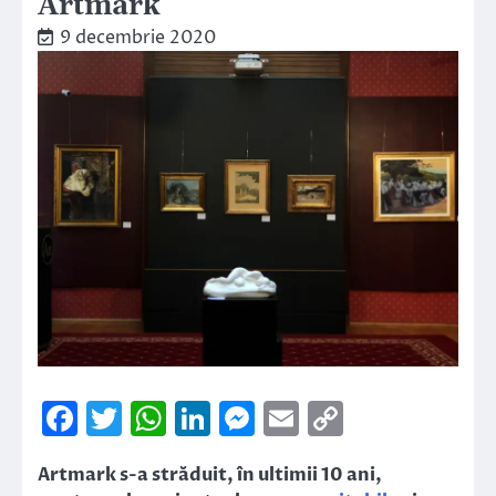
Artmark
9 decembrie 2020
Facebook
Twitter
WhatsApp
LinkedIn
Messenger
Email
Copy
Link
Artmark s-a străduit, în ultimii 10 ani,