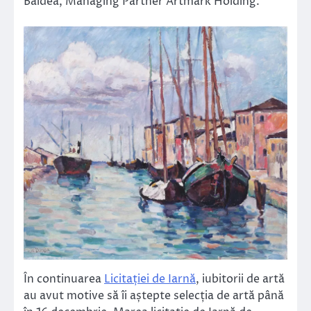
Bâldea, Managing Partner Artmark Holding.
În continuarea
Licitației de Iarnă
, iubitorii de artă
au avut motive să îi aștepte selecția de artă până