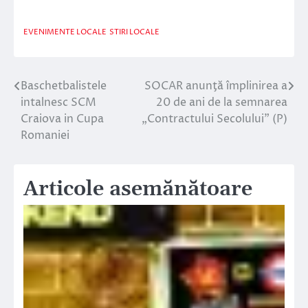
EVENIMENTE LOCALE
STIRI LOCALE
Baschetbalistele
SOCAR anunţă împlinirea a
Navigare
intalnesc SCM
20 de ani de la semnarea
în
Craiova in Cupa
„Contractului Secolului” (P)
Romaniei
articole
Articole asemănătoare