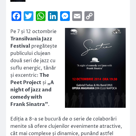
Facebook
Twitter
WhatsApp
LinkedIn
Messenger
Email
Copy
Link
Pe 7 și 12 octombrie
Transilvania Jazz
Festival
pregătește
publicului clujean
două seri de jazz cu
suflu energic, tânăr
și excentric:
The
Peet Project
și
„A
night of jazz and
comedy with
Frank Sinatra”
.
Ediția a 8-a se bucură de o serie de colaborări
menite să ofere clujenilor evenimente atractive,
cât mai complexe și dinamice, punând astfel