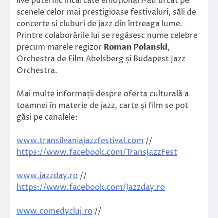
live puternic încărcate emoțional l-au urcat pe
scenele celor mai prestigioase festivaluri, săli de
concerte si cluburi de jazz din întreaga lume.
Printre colaborările lui se regăsesc nume celebre
precum marele regizor
Roman Polanski
,
Orchestra de Film Abelsberg și Budapest Jazz
Orchestra.
Mai multe informații despre oferta culturală a
toamnei în materie de jazz, carte și film se pot
găsi pe canalele:
www.transilvaniajazzfestival.com
//
https://www.facebook.com/TransJazzFest
www.jazzday.ro
//
https://www.facebook.com/Jazzday.ro
www.comedycluj.ro
//