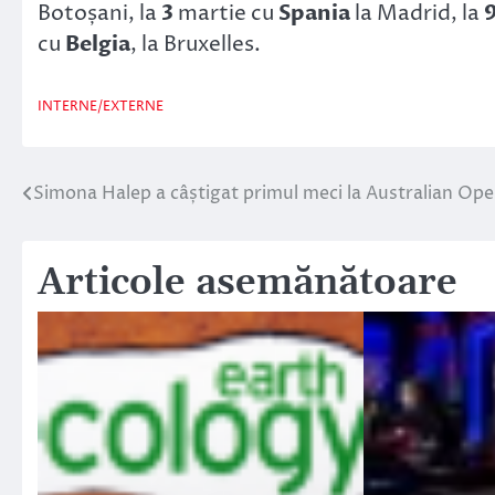
Botoșani, la
3
martie cu
Spania
la Madrid, la
cu
Belgia
, la Bruxelles.
INTERNE/EXTERNE
Simona Halep a câștigat primul meci la Australian Op
Navigare
în
Articole asemănătoare
articole