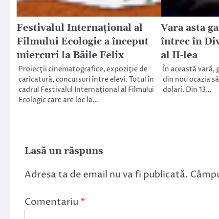
Festivalul Internaţional al
Vara asta g
Filmului Ecologic a început
întrec în Di
miercuri la Băile Felix
al II-lea
Proiecţii cinematografice, expoziţie de
În această vară,
caricatură, concursuri între elevi. Totul în
din nou ocazia să
cadrul Festivalul Internaţional al Filmului
dolari. Din 13…
Ecologic care are loc la…
Lasă un răspuns
Adresa ta de email nu va fi publicată.
Câmpur
Comentariu
*