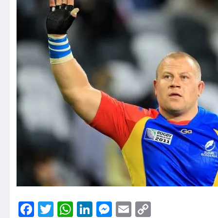
Facebook
Twitter
WhatsApp
LinkedIn
Messenger
Email
Copy