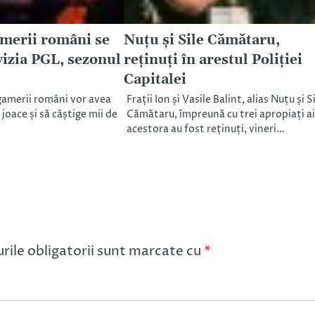
amerii români se
Nuțu și Sile Cămătaru,
vizia PGL, sezonul
reținuți în arestul Poliției
Capitalei
 gamerii români vor avea
Frații Ion și Vasile Balint, alias Nuțu și S
 joace și să câștige mii de
Cămătaru, împreună cu trei apropiați ai
acestora au fost reținuți, vineri…
ile obligatorii sunt marcate cu
*