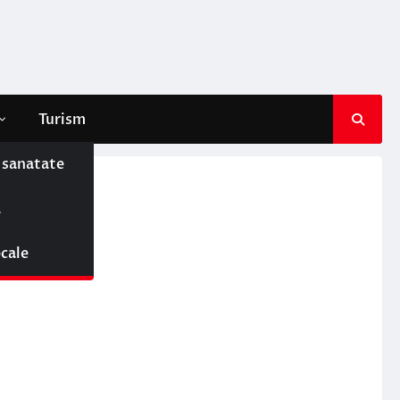
Turism
e sanatate
ă
ocale