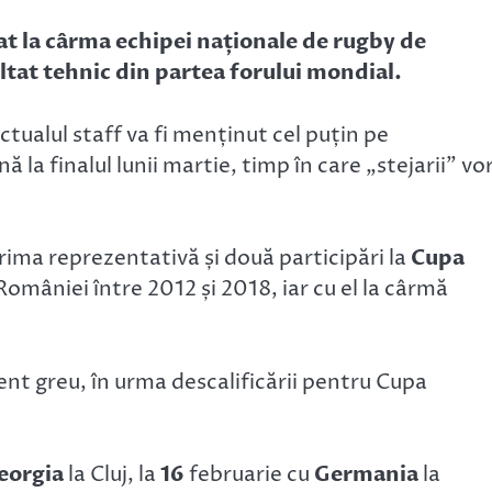
tat la cârma echipei naționale de rugby de
ltat tehnic din partea forului mondial.
tualul staff va fi menținut cel puțin pe
nă la finalul lunii martie, timp în care „stejarii” vo
prima reprezentativă și două participări la
Cupa
României între 2012 și 2018, iar cu el la cârmă
t greu, în urma descalificării pentru Cupa
eorgia
la Cluj, la
16
februarie cu
Germania
la