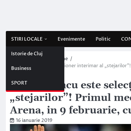
Skip
to
content
STIRI LOCALE
Evenimente
Politic
CON
Istorie de Cluj
Home
Interne/Externe
Marius Tincu este selecționer interimar al „stejarilor”! 
Business
Georgia!
Marius Tincu este selec
SPORT
„stejarilor”! Primul meci
Arena, in 9 februarie, c
16 ianuarie 2019