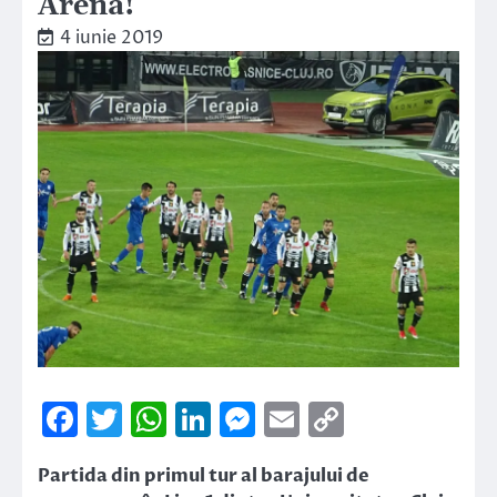
Arena!
4 iunie 2019
Facebook
Twitter
WhatsApp
LinkedIn
Messenger
Email
Copy
Link
Partida din primul tur al barajului de