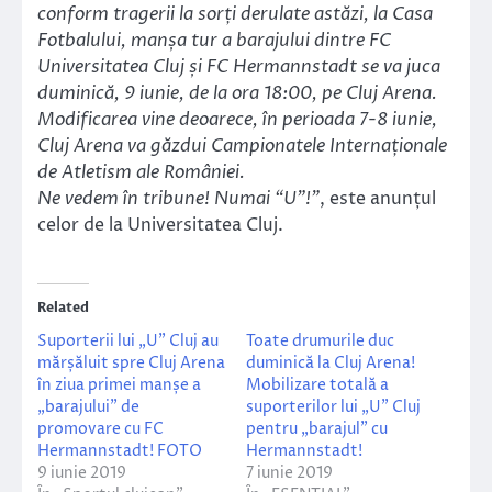
conform tragerii la sorți derulate astăzi, la Casa
Fotbalului, manșa tur a barajului dintre FC
Universitatea Cluj și FC Hermannstadt se va juca
duminică, 9 iunie, de la ora 18:00, pe Cluj Arena.
Modificarea vine deoarece, în perioada 7-8 iunie,
Cluj Arena va găzdui Campionatele Internaționale
de Atletism ale României.
Ne vedem în tribune! Numai “U”!”
, este anunțul
celor de la Universitatea Cluj.
Related
Suporterii lui „U” Cluj au
Toate drumurile duc
mărșăluit spre Cluj Arena
duminică la Cluj Arena!
în ziua primei manșe a
Mobilizare totală a
„barajului” de
suporterilor lui „U” Cluj
promovare cu FC
pentru „barajul” cu
Hermannstadt! FOTO
Hermannstadt!
9 iunie 2019
7 iunie 2019