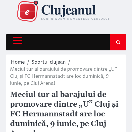
Skip
to
content
Home
Sportul clujean
Meciul tur al barajului de promovare dintre „U”
Cluj și FC Hermannstadt are loc duminică, 9
iunie, pe Cluj Arena!
Meciul tur al barajului de
promovare dintre „U” Cluj și
FC Hermannstadt are loc
duminică, 9 iunie, pe Cluj