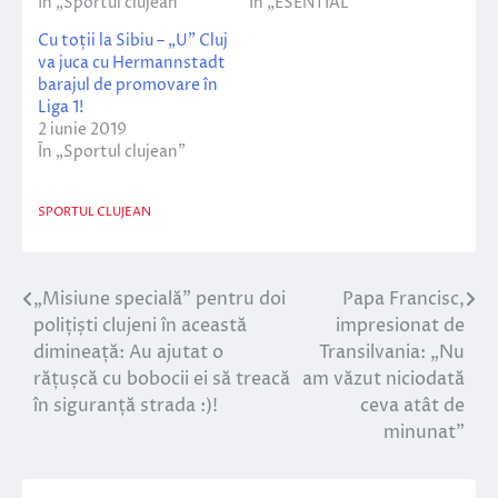
În „Sportul clujean”
În „ESENTIAL”
Cu toții la Sibiu – „U” Cluj
va juca cu Hermannstadt
barajul de promovare în
Liga 1!
2 iunie 2019
În „Sportul clujean”
SPORTUL CLUJEAN
„Misiune specială” pentru doi
Papa Francisc,
Navigare
polițiști clujeni în această
impresionat de
în
dimineață: Au ajutat o
Transilvania: „Nu
rățușcă cu bobocii ei să treacă
am văzut niciodată
articole
în siguranță strada :)!
ceva atât de
minunat”