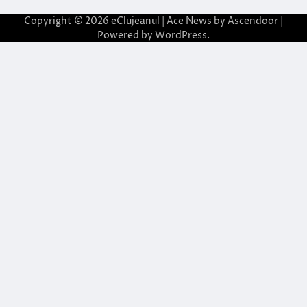
Copyright © 2026
eClujeanul
| Ace News by
Ascendoor
|
Powered by
WordPress
.