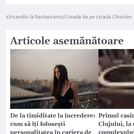
Incendiu la Restaurantul Livada de pe strada Clinicilo
Navigare
în
Articole asemănătoare
articole
De la timiditate la încredere:
Primul casin
cum să îți folosești
Clujului, la 
personalitatea în cariera de
complexului