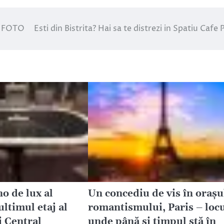
r. FOTO
Esti din Bistrita? Hai sa te distrezi in Spatiu Cafe 
o de lux al
Un concediu de vis în orașu
ultimul etaj al
romantismului, Paris – loc
 Central
unde până și timpul stă în