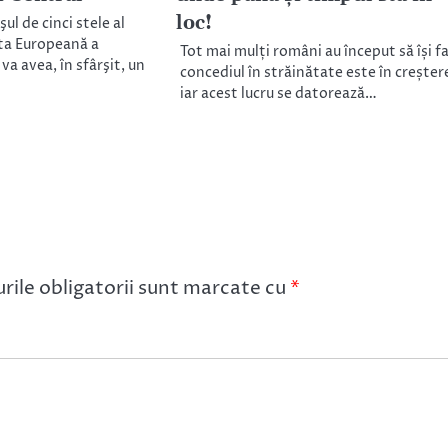
loc!
ul de cinci stele al
ta Europeană a
Tot mai mulți români au început să își f
va avea, în sfârşit, un
concediul în străinătate este în creșter
iar acest lucru se datorează…
ile obligatorii sunt marcate cu
*