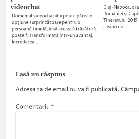
videochat
Cluj-Napoca, oraş
României şi Capi
Domeniul videochatului poate părea o
Tineretului 2015, 
opțiune surprinzătoare pentru o
casino de…
persoană timidă, însă această trăsătură
poate fi transformată într-un avantaj.
Încrederea…
Lasă un răspuns
Adresa ta de email nu va fi publicată.
Câmpur
Comentariu
*