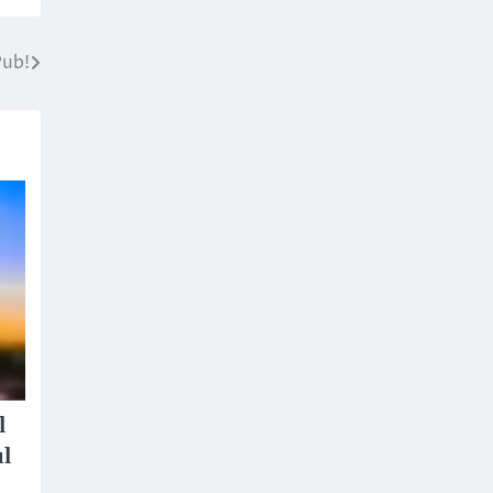
Pub!
l
ul