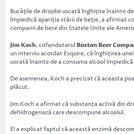
Link
Bucăţile de drojdie uscată înghiţite înainte d
împiedică apariţia stării de beţie, a afirmat 
companii de bere din Statele Unite ale Americ
Jim Koch
, cofondatorul
Boston Beer Compa
un interviu acordat Esquire, că înghiţirea unei
uscată înainte de a consuma alcool împiedică a
De asemenea, Koch a precizat că aceasta poat
plăcut.
Jim Koch a afirmat că substanţa activă din d
dehidrogenază care descompune alcoolul.
El a explicat faptul că această enzimă descom