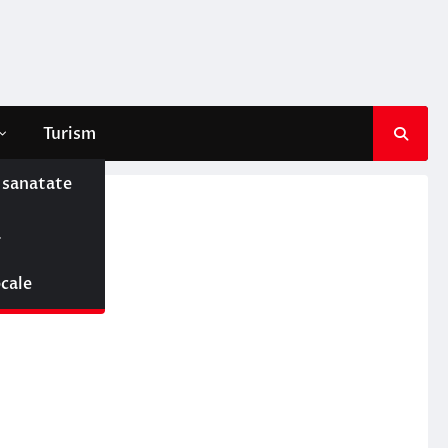
Turism
e sanatate
ă
ocale