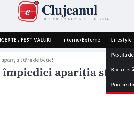
CERTE / FESTIVALURI
Interne/Externe
Lifestyle
Pastila d
pariţia stării de beţie!
Bârfotec
împiedici apariţia stării
Ponturi l