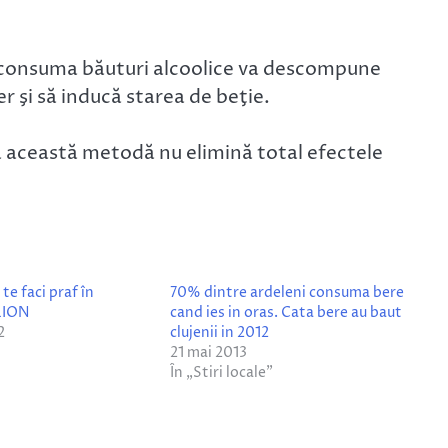
 a consuma băuturi alcoolice va descompune
r şi să inducă starea de beţie.
că această metodă nu elimină total efectele
te faci praf în
70% dintre ardeleni consuma bere
LION
cand ies in oras. Cata bere au baut
2
clujenii in 2012
21 mai 2013
În „Stiri locale”