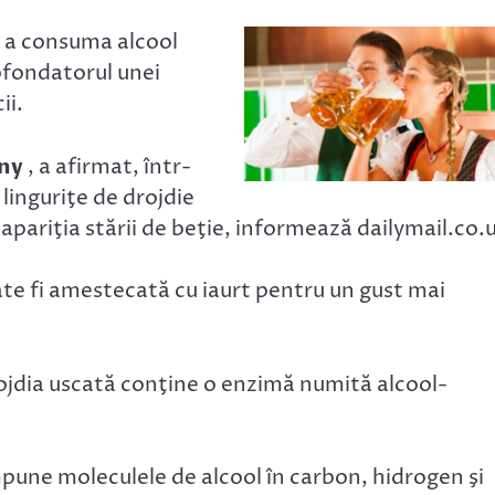
e a consuma alcool
cofondatorul unei
ii.
ny
, a afirmat, într-
 linguriţe de drojdie
pariţia stării de beţie, informează dailymail.co.
e fi amestecată cu iaurt pentru un gust mai
rojdia uscată conţine o enzimă numită alcool-
pune moleculele de alcool în carbon, hidrogen şi