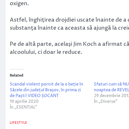
oxigen.
Astfel, înghiţirea drojdiei uscate înainte de
substanţa înainte ca aceasta să ajungă la creie
Pe de altă parte, acelaşi Jim Koch a afirmat 
alcoolului, ci doar le reduce.
Related
Scandal violent pornit de la o beție în
Sfaturi cum să NU 
Săcele din județul Brașov, în prima zi
noaptea de REVE
de Paști! VIDEO ȘOCANT
29 decembrie 201
19 aprilie 2020
În „Diverse”
În „ESENTIAL”
LIFESTYLE