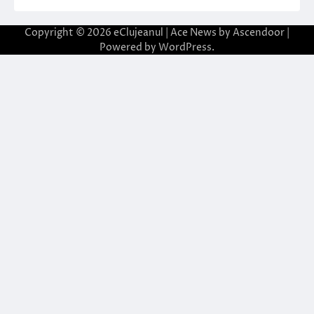
Copyright © 2026
eClujeanul
| Ace News by
Ascendoor
|
Powered by
WordPress
.