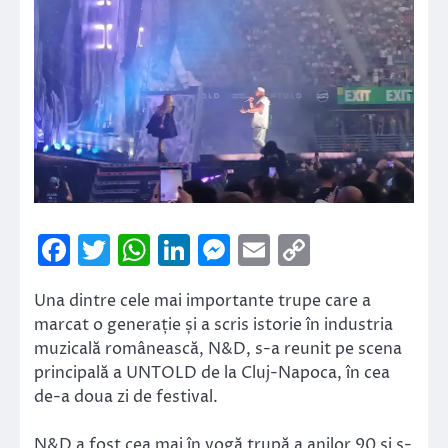
Facebook
Twitter
WhatsApp
LinkedIn
Messenger
Email
Copy
Link
Una dintre cele mai importante trupe care a
marcat o generație și a scris istorie în industria
muzicală românească, N&D, s-a reunit pe scena
principală a UNTOLD de la Cluj-Napoca, în cea
de-a doua zi de festival.
N&D a fost cea mai în vogă trupă a anilor 90 și s-