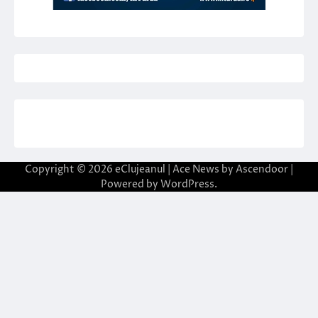
Copyright © 2026
eClujeanul
| Ace News by
Ascendoor
|
Powered by
WordPress
.