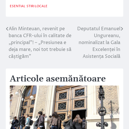
ESENTIAL
STIRI LOCALE
Alin Minteuan, revenit pe
Deputatul Emanuel
Navigare
banca CFR-ului în calitate de
Ungureanu,
în
„principal”! – „Presiunea e
nominalizat la Gala
deja mare, noi tot trebuie să
Excelenței în
articole
câștigăm”
Asistența Socială
Articole asemănătoare