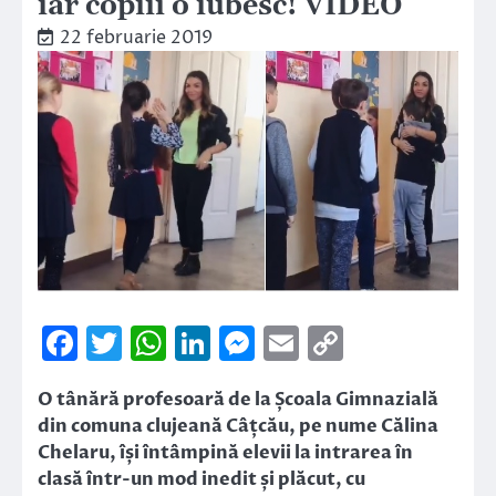
iar copiii o iubesc! VIDEO
22 februarie 2019
Facebook
Twitter
WhatsApp
LinkedIn
Messenger
Email
Copy
Link
O tânără profesoară de la Școala Gimnazială
din comuna clujeană Câțcău, pe nume Călina
Chelaru, își întâmpină elevii la intrarea în
clasă într-un mod inedit și plăcut, cu