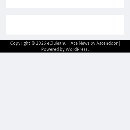
Copyright © 2026
eClujeanul
| Ace News by
Ascendoor
|
Powered by
WordPress
.