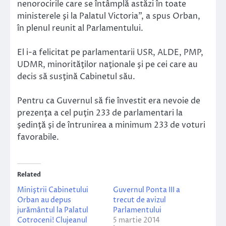
nenorocirile care se întâmplă astăzi în toate
ministerele şi la Palatul Victoria”, a spus Orban,
în plenul reunit al Parlamentului.
El i-a felicitat pe parlamentarii USR, ALDE, PMP,
UDMR, minorităţilor naţionale şi pe cei care au
decis să susţină Cabinetul său.
Pentru ca Guvernul să fie învestit era nevoie de
prezenţa a cel puţin 233 de parlamentari la
şedinţă şi de întrunirea a minimum 233 de voturi
favorabile.
Related
Miniştrii Cabinetului
Guvernul Ponta III a
Orban au depus
trecut de avizul
jurământul la Palatul
Parlamentului
Cotroceni! Clujeanul
5 martie 2014