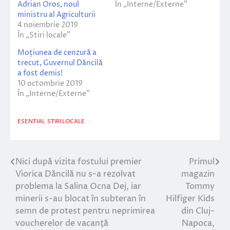
Adrian Oros, noul
În „Interne/Externe”
ministru al Agriculturii
4 noiembrie 2019
În „Stiri locale”
Moțiunea de cenzură a
trecut, Guvernul Dăncilă
a fost demis!
10 octombrie 2019
În „Interne/Externe”
ESENTIAL
STIRI LOCALE
Nici după vizita fostului premier
Primul
Navigare
Viorica Dăncilă nu s-a rezolvat
magazin
în
problema la Salina Ocna Dej, iar
Tommy
minerii s-au blocat în subteran în
Hilfiger Kids
articole
semn de protest pentru neprimirea
din Cluj-
voucherelor de vacanţă
Napoca,