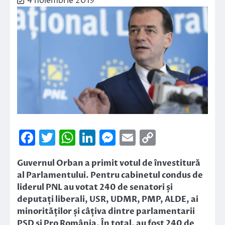
4 noiembrie 2019
Facebook
Twitter
WhatsApp
LinkedIn
Messenger
Email
Copy
Link
Guvernul Orban a primit votul de învestitură
al Parlamentului. Pentru cabinetul condus de
liderul PNL au votat 240 de senatori și
deputați liberali, USR, UDMR, PMP, ALDE, ai
minorităților și câțiva dintre parlamentarii
PSD și Pro România. În total, au fost 240 de