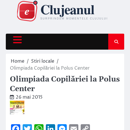
Skip
to
content
Home
Stiri locale
Olimpiada Copilăriei la Polus Center
Olimpiada Copilăriei la Polus
Center
26 mai 2015
Facebook
Twitter
WhatsApp
LinkedIn
Messenger
Email
Copy