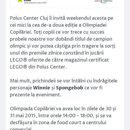
Polus Center Cluj îi invită weekendul acesta pe
cei mici la cea de-a doua ediție a Olimpiadei
Copilăriei. Toți copiii ce vor trece cu succes
probele noastre vor dobândi titlul de campion
olimpic și vor putea câștiga prin tragere la sorți
unul din premiile zilnice constând în jucării
LEGO® oferite de către magazinul certificat
LEGO® din Polus Center.
Mai mult, prichindeii se vor întâlni cu îndrăgitele
personaje
Winnie
și
Spongebob
ce vor fi
prezente la eveniment.
Olimpiada Copilăriei va avea loc în zilele de 30 și
31 mai 2015, între orele 14:00 – 18:00, și se va
desfășura în zona de food court a centrului
comercial.