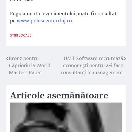
Regulamentul evenimentului poate fi consultat
pe
www.poluscentercluj.ro
.
STIRI LOCALE
Bronz pentru
UMT Software recrutează
Navigare
Căprioriu la World
economiști pentru a-i face
în
Masters Rabat
consultanți în management
articole
Articole asemănătoare