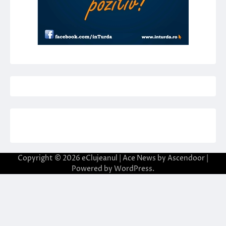
Copyright © 2026
eClujeanul
| Ace News by
Ascendoor
|
Powered by
WordPress
.