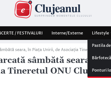
CERTE / FESTIVALURI
Interne/Externe
Lifestyle
Pastila d
mbătă seara, în Piața Unirii, de Asociația Tineretul ONU C
Bârfotec
arcată sâmbătă seara, în
ția Tineretul ONU Cluj
Ponturi l