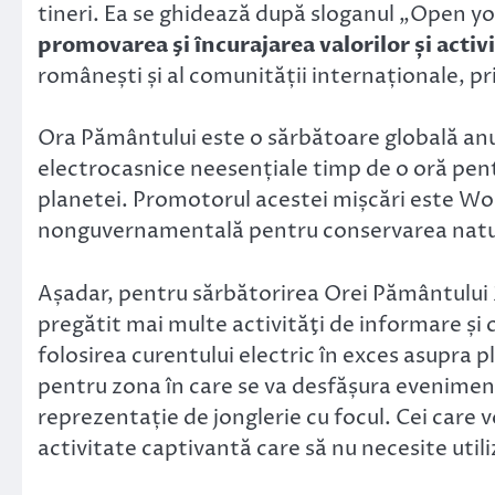
tineri. Ea se ghidează după sloganul „Open yo
promovarea şi încurajarea valorilor și activ
românești și al comunității internaționale, pr
Ora Pământului este o sărbătoare globală anua
electrocasnice neesențiale timp de o oră pentr
planetei. Promotorul acestei mișcări este Wo
nonguvernamentală pentru conservarea naturii
Așadar, pentru sărbătorirea Orei Pământului 2
pregătit mai multe activităţi de informare și 
folosirea curentului electric în exces asupra p
pentru zona în care se va desfășura evenimentu
reprezentație de jonglerie cu focul. Cei care v
activitate captivantă care să nu necesite utili