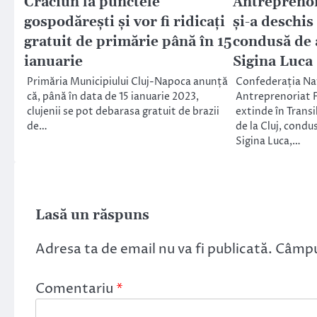
Crăciun la punctele
Antreprenor
gospodărești și vor fi ridicați
și-a deschis
gratuit de primărie până în 15
condusă de
ianuarie
Sigina Luca
Primăria Municipiului Cluj-Napoca anunță
Confederația Na
că, până în data de 15 ianuarie 2023,
Antreprenoriat 
clujenii se pot debarasa gratuit de brazii
extinde în Transi
de…
de la Cluj, cond
Sigina Luca,…
Lasă un răspuns
Adresa ta de email nu va fi publicată.
Câmpur
Comentariu
*