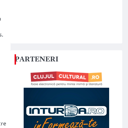
n
s.
PARTENERI
tre