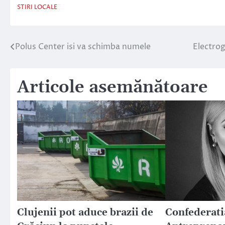
STIRI LOCALE
Polus Center isi va schimba numele
Electrog
Navigare
în
Articole asemănătoare
articole
Clujenii pot aduce brazii de
Confederati