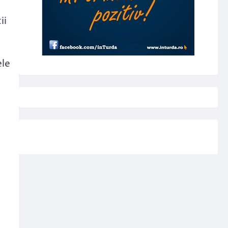
ii
ele