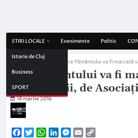
Skip
to
content
STIRI LOCALE
Evenimente
Politic
CON
Istorie de Cluj
Home
Stiri locale
Ora Pământului va fi marcată sâ
Business
Ora Pământului va fi m
Piața Unirii, de Asocia
SPORT
18 martie 2016
Facebook
Twitter
WhatsApp
LinkedIn
Messenger
Email
Copy