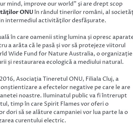
ur mind, improve our world” şi are drept scop
ităţilor ONU
în rândul tinerilor români, al societăț
in intermediul activităţilor desfăşurate.
lă în care oamenii sting lumina și opresc aparat
u a arăta că le pasă și vor să protejeze viitorul
rld Wide Fund for Nature Australia, o organizație
 și restaurarea ecologică a mediului natural.
016, Asociaţia Tineretul ONU, Filiala Cluj, a
conștientizare a efectelor negative pe care le are
lanetei noastre. Iluminatul public va fi întrerupt
l, timp în care Spirit Flames vor oferi o
or dori să se alăture campaniei vor lua parte la o
zarea curentului electric.