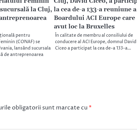
iatului Feminin
Cluj, David Ciceo, a partici
 sucursală la Cluj,
la cea de-a 133-a reuniune a
 antreprenoarea
Boardului ACI Europe care 
avut loc la Bruxelles
țională pentru
În calitate de membru al consiliului de
Feminin (CONAF) se
conducere al ACI Europe, domnul David
lvania, lansând sucursala
Ciceo a participat la cea de-a 133-a…
usă de antreprenoarea
ile obligatorii sunt marcate cu
*