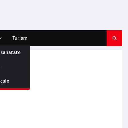
Turism
e sanatate
luj
ă
ocale