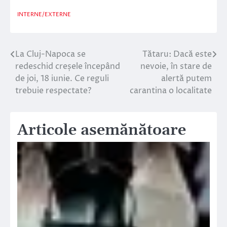
INTERNE/EXTERNE
La Cluj-Napoca se
Tătaru: Dacă este
Navigare
redeschid creșele începând
nevoie, în stare de
în
de joi, 18 iunie. Ce reguli
alertă putem
trebuie respectate?
carantina o localitate
articole
Articole asemănătoare