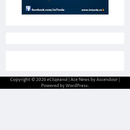
Copyright © 2026
eClujeanul
| Ace News by
Ascendoor
|
Powered by
WordPress
.