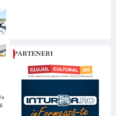
PARTENERI
o
la
ng