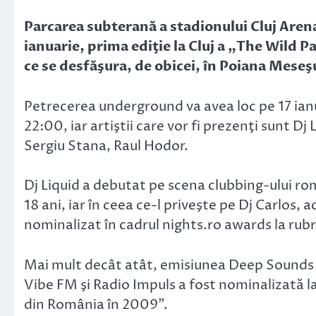
Link
Parcarea subterană a stadionului Cluj Arena 
ianuarie, prima ediţie la Cluj a „The Wild 
ce se desfăşura, de obicei, în Poiana Meseşu
Petrecerea underground va avea loc pe 17 ianu
22:00, iar artiştii care vor fi prezenţi sunt Dj 
Sergiu Stana, Raul Hodor.
Dj Liquid a debutat pe scena clubbing-ului ro
18 ani, iar în ceea ce-l priveşte pe Dj Carlos, a
nominalizat în cadrul nights.ro awards la rub
Mai mult decât atât, emisiunea Deep Sounds re
Vibe FM şi Radio Impuls a fost nominalizată l
din România în 2009”.