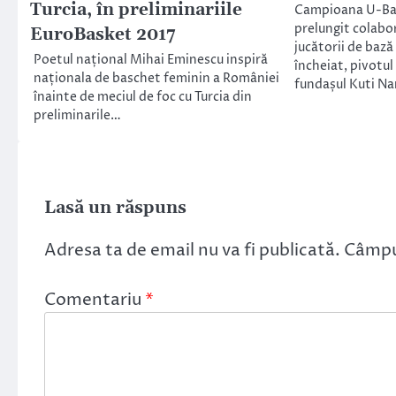
Turcia, în preliminariile
Campioana U-Ban
prelungit colabor
EuroBasket 2017
jucătorii de bază
Poetul național Mihai Eminescu inspiră
încheiat, pivotul
naționala de baschet feminin a României
fundașul Kuti Na
înainte de meciul de foc cu Turcia din
preliminarile…
Lasă un răspuns
Adresa ta de email nu va fi publicată.
Câmpur
Comentariu
*