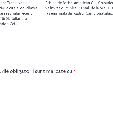
ca Transilvania a
Echipa de fotbal american Cluj Crusade
ările cu alți doi dintre
vă invită duminică, 31 mai, de la ora 11:
 ai sezonului recent
la semifinala din cadrul Campionatului
 Török Rolland și
ndor. Cei…
ile obligatorii sunt marcate cu
*