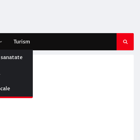
Turism
e sanatate
ă
ocale