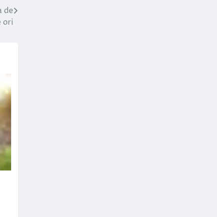
a de
 ori