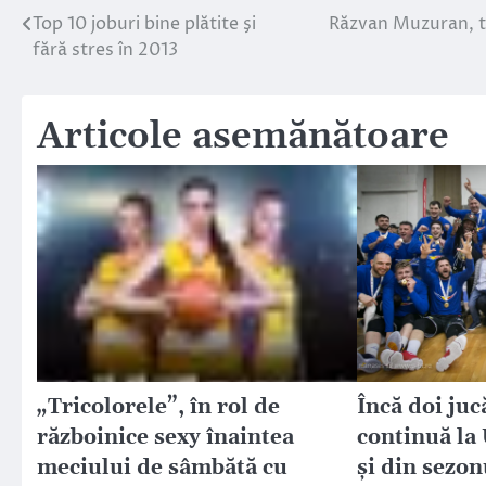
Top 10 joburi bine plătite şi
Răzvan Muzuran, tâ
Navigare
fără stres în 2013
în
articole
Articole asemănătoare
„Tricolorele”, în rol de
Încă doi juc
războinice sexy înaintea
continuă la
meciului de sâmbătă cu
și din sezon