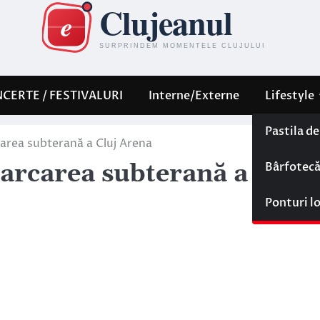
CERTE / FESTIVALURI
Interne/Externe
Lifestyle
Pastila d
area subterană a Cluj Arena
Bârfotec
arcarea subterană a Cluj
Ponturi l