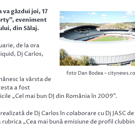
va găzdui joi, 17
Party”, eveniment
lui, din Sălaj.
arie, de la ora
Liquid, Dj Carlos,
foto Dan Bodea – citynews.r
mânesc la vârsta de
cesta a fost
ricile „Cel mai bun DJ din România în 2009”.
alizată de Dj Carlos în colaborare cu Dj JASC de 
a rubrica „Cea mai bună emisiune de profil clubbi