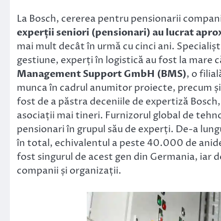
Link
La Bosch, cererea pentru pensionarii companie
experții seniori (pensionari) au lucrat apr
mai mult decât în urmă cu cinci ani. Specialișt
gestiune, experți în logistică au fost la mare 
Management Support GmbH (BMS)
, o fili
munca în cadrul anumitor proiecte, precum și 
fost de a păstra deceniile de expertiză Bosch,
asociații mai tineri. Furnizorul global de tehn
pensionari în grupul său de experți. De-a lungu
în total, echivalentul a peste 40.000 de ani
fost singurul de acest gen din Germania, iar 
companii și organizații.