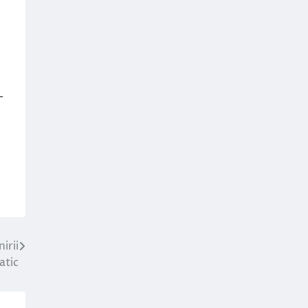
–
irii
atic