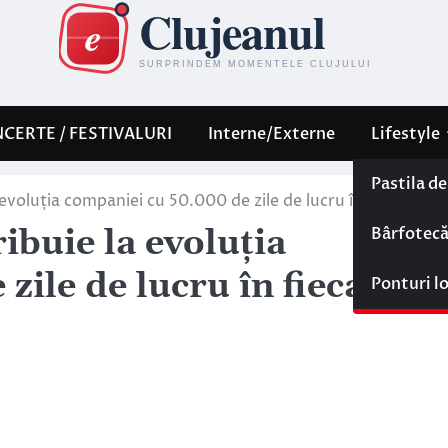
CERTE / FESTIVALURI
Interne/Externe
Lifestyle
Pastila d
evoluția companiei cu 50.000 de zile de lucru în fiecare an
Bârfotec
ibuie la evoluția
zile de lucru în fiecare a
Ponturi l