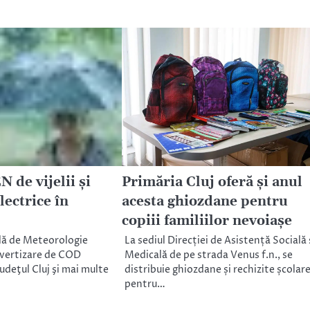
de vijelii şi
Primăria Cluj oferă și anul
lectrice în
acesta ghiozdane pentru
copiii familiilor nevoiașe
lă de Meteorologie
La sediul Direcției de Asistență Socială 
avertizare de COD
Medicală de pe strada Venus f.n., se
deţul Cluj şi mai multe
distribuie ghiozdane și rechizite școlar
pentru…