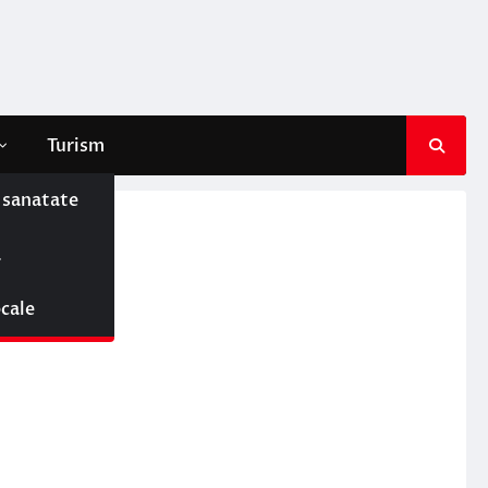
Turism
e sanatate
ă
n
ocale