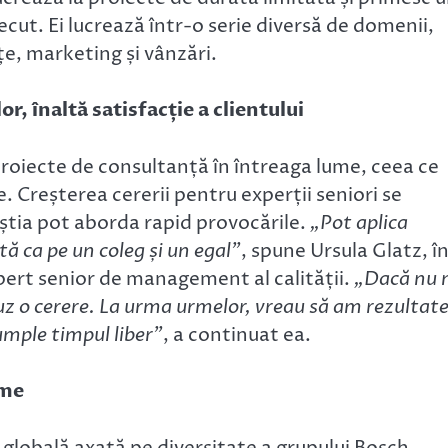
recut. Ei lucrează într-o serie diversă de domenii,
nțe, marketing și vânzări.
r, înaltă satisfacție a clientului
 proiecte de consultanță în întreaga lume, ceea ce
. Creșterea cererii pentru experții seniori se
ceștia pot aborda rapid provocările.
„Pot aplica
ă ca pe un coleg și un egal”
, spune Ursula Glatz, î
xpert senior de management al calității.
„Dacă nu
uz o cerere. La urma urmelor, vreau să am rezultat
mple timpul liber”
, a continuat ea.
ume
 globală axată pe diversitate a grupului Bosch.