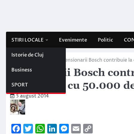
Skip
to
content
STIRI LOCALE
Evenimente
Politic
CON
Istorie de Cluj
Home
Stiri locale
Pensionarii Bosch contribuie la 
Business
Pensionarii Bosch contr
companiei cu 50.000 de 
SPORT
5 august 2014
Facebook
Twitter
WhatsApp
LinkedIn
Messenger
Email
Copy