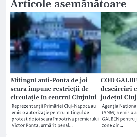
Articole asemănătoare
Mitingul anti-Ponta de joi
COD GALBEN 
seara impune restricții de
descărcări e
circulație în centrul Clujului
judeţul Cluj
Reprezentanții Primăriei Cluj-Napoca au
Agenţia Naţiona
emis o autorizație pentru mitingul de
(ANM) a emis o 
protest de joi seara împotriva premierului
GALBEN pentru ju
Victor Ponta, urmărit penal…
zone din…