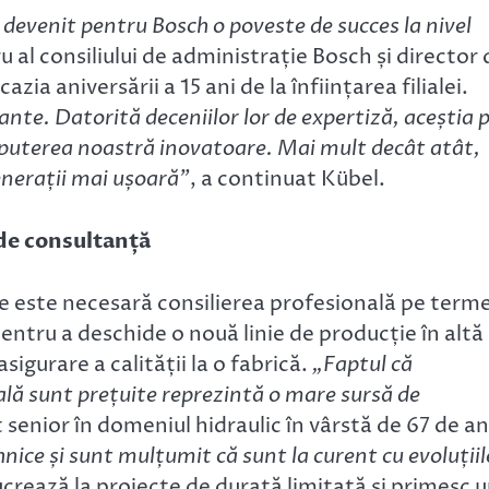
a devenit pentru Bosch o poveste de succes la nivel
al consiliului de administrație Bosch și director 
ia aniversării a 15 ani de la înființarea filialei.
ante. Datorită deceniilor lor de expertiză, aceștia 
esc puterea noastră inovatoare. Mai mult decât atât,
enerații mai ușoară”
, a continuat Kübel.
 de consultanță
are este necesară consilierea profesională pe term
entru a deschide o nouă linie de producție în altă
sigurare a calității la o fabrică.
„Faptul că
ală sunt prețuite reprezintă o mare sursă de
senior în domeniul hidraulic în vârstă de 67 de an
nice și sunt mulțumit că sunt la curent cu evoluțiil
ucrează la proiecte de durată limitată și primesc 