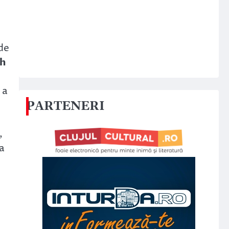
 de
ch
 a
PARTENERI
,
a