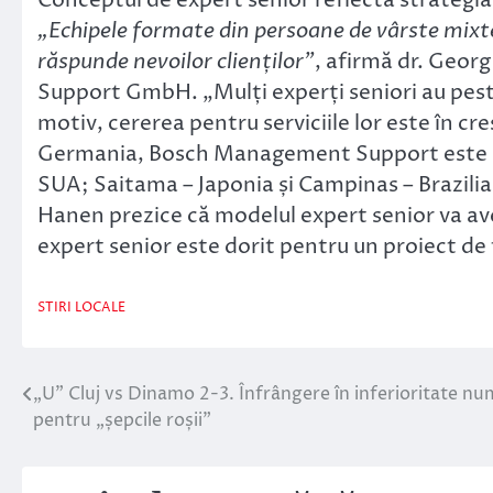
„Echipele formate din persoane de vârste mixte
răspunde nevoilor clienților”
, afirmă dr. Geor
Support GmbH. „Mulți experți seniori au pest
motiv, cererea pentru serviciile lor este în creș
Germania, Bosch Management Support este p
SUA; Saitama – Japonia și Campinas – Brazilia
Hanen prezice că modelul expert senior va avea
expert senior este dorit pentru un proiect de
STIRI LOCALE
„U” Cluj vs Dinamo 2-3. Înfrângere în inferioritate nu
Navigare
pentru „șepcile roșii”
în
articole