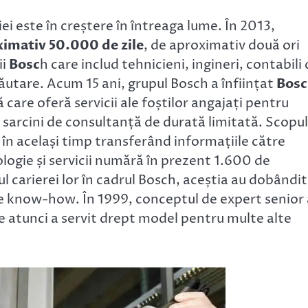
i este în creștere în întreaga lume. În 2013,
oximativ 50.000 de zile
, de aproximativ două ori
ii
Bosc
h care includ tehnicieni, ingineri, contabili
căutare. Acum 15 ani, grupul Bosch a înființat
Bos
ală care oferă servicii ale foștilor angajați pentru
sarcini de consultanță de durată limitată. Scopul
 în același timp transferând informațiile către
ologie și servicii numără în prezent 1.600 de
l carierei lor în cadrul Bosch, aceștia au dobândit
de know-how. În 1999, conceptul de expert senior 
de atunci a servit drept model pentru multe alte