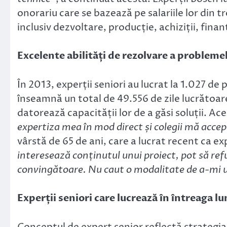
onorariu care se bazează pe salariile lor din t
inclusiv dezvoltare, producție, achiziții, fina
Excelente abilități de rezolvare a problemelo
În 2013, experții seniori au lucrat la 1.027 de
înseamnă un total de 49.556 de zile lucrătoare
datorează capacității lor de a găsi soluții. A
expertiza mea în mod direct și colegii mă accept
vârstă de 65 de ani, care a lucrat recent ca e
interesează conținutul unui proiect, pot să ref
convingătoare. Nu caut o modalitate de a-mi u
Experții seniori care lucrează în întreaga l
Conceptul de expert senior reflectă strategia