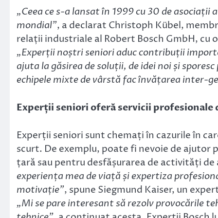
„Ceea ce s-a lansat în 1999 cu 30 de asociații 
mondial”
, a declarat Christoph Kübel, membru 
relații industriale al Robert Bosch GmbH, cu ocaz
„Experții noștri seniori aduc contribuții import
ajuta la găsirea de soluții, de idei noi și spor
echipele mixte de vârstă fac învățarea inter-g
Experții seniori oferă servicii profesionale
Experții seniori sunt chemați în cazurile în c
scurt. De exemplu, poate fi nevoie de ajutor p
țară sau pentru desfășurarea de activități de a
experiența mea de viață și expertiza profesion
motivație”
, spune Siegmund Kaiser, un expert 
„Mi se pare interesant să rezolv provocările teh
tehnice”
, a continuat acesta. Experții Bosch l