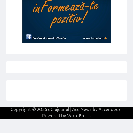
Copyright © 2026
eClujeanul
| Ace News by
Ascendoor
|
Powered by
WordPress
.