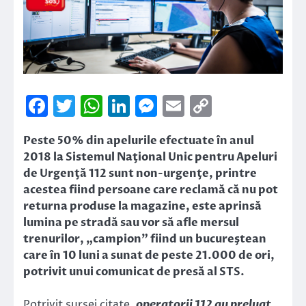
Facebook
Twitter
WhatsApp
LinkedIn
Messenger
Email
Copy
Link
Peste 50% din apelurile efectuate în anul
2018 la Sistemul Naţional Unic pentru Apeluri
de Urgenţă 112 sunt non-urgenţe, printre
acestea fiind persoane care reclamă că nu pot
returna produse la magazine, este aprinsă
lumina pe stradă sau vor să afle mersul
trenurilor, „campion” fiind un bucureştean
care în 10 luni a sunat de peste 21.000 de ori,
potrivit unui comunicat de presă al STS.
Potrivit sursei citate,
operatorii 112 au preluat