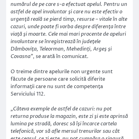
numărul de pe care s-a efectuat apelul. Pentru un
astfel de apel involuntar şi care nu este efectiv o
urgenţă reală se pierd timp, resurse – vitale în alte
cazuri, unde poate fi vorba despre diferenţa între
viaţă şi moarte. Cele mai mari procente de apeluri
involuntare se înregistrează în judeţele
Dâmboviţa, Teleorman, Mehedinţi, Argeş şi
Covasna”
, se arată în comunicat.
O treime dintre apelurile non urgente sunt
făcute de persoane care solicită diferite
informaţii care nu sunt de competenţa
Serviciului 112.
„Câteva exemple de astfel de cazuri: nu pot
returna produse la magazin, este zi şi este aprinsă
lumina pe stradă, doresc să îşi încarce cartela
telefonică, vor să afle mersul trenurilor sau cât
este ceasul, ce zi este, nu pot cumpăra o singură