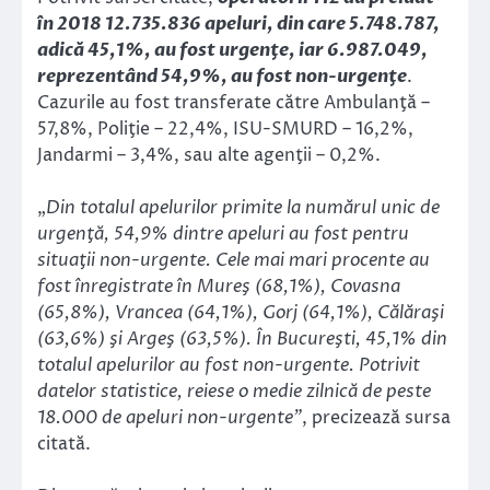
în 2018 12.735.836 apeluri, din care 5.748.787,
adică 45,1%, au fost urgenţe, iar 6.987.049,
reprezentând 54,9%, au fost non-urgenţe
.
Cazurile au fost transferate către Ambulanţă –
57,8%, Poliţie – 22,4%, ISU-SMURD – 16,2%,
Jandarmi – 3,4%, sau alte agenţii – 0,2%.
„
Din totalul apelurilor primite la numărul unic de
urgenţă, 54,9% dintre apeluri au fost pentru
situaţii non-urgente. Cele mai mari procente au
fost înregistrate în Mureş (68,1%), Covasna
(65,8%), Vrancea (64,1%), Gorj (64,1%), Călăraşi
(63,6%) şi Argeş (63,5%). În Bucureşti, 45,1% din
totalul apelurilor au fost non-urgente. Potrivit
datelor statistice, reiese o medie zilnică de peste
18.000 de apeluri non-urgente”
, precizează sursa
citată.