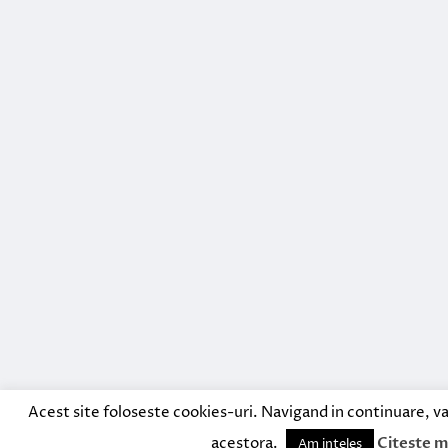
Acest site foloseste cookies-uri. Navigand in continuare, va
acestora.
Citeste m
Am inteles