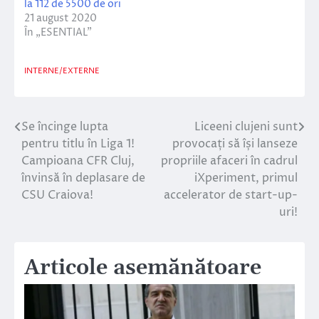
la 112 de 5500 de ori
21 august 2020
În „ESENTIAL”
INTERNE/EXTERNE
Se încinge lupta
Liceeni clujeni sunt
Navigare
pentru titlu în Liga 1!
provocați să își lanseze
în
Campioana CFR Cluj,
propriile afaceri în cadrul
învinsă în deplasare de
iXperiment, primul
articole
CSU Craiova!
accelerator de start-up-
uri!
Articole asemănătoare