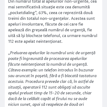
Din numărul total al apelurilor non-urgente, cea
mai semnificativă situaţie este cea denumită
„pocketdialing”, 63%, ceea ce reprezintă două
treimi din totalul non-urgenţelor. Acestea sunt
apeluri involuntare, făcute de cei care fie
apelează din greşeală numărul de urgenţă, fie
uită să îşi blocheze telefonul, ca urmare numărul
112 este apelat neintenţionat.
„Preluarea apelurilor la numărul unic de urgenţă
poate fi îngreunată de procesarea apelurilor
făcute neintenţionat la numărul de urgenţă.
Câteva exemple: un telefon introdus în buzunar
sau aruncat în poşetă, fără a fi blocată tastatura
acestuia. Procedura prevede clar că, în astfel de
situaţii, operatorii 112 sunt obligaţi să asculte
apelul preluat timp de 15-20 de secunde, chiar
dacă de la celălalt capăt al firului nu se aude
niciun sunet, apoi să reapeleze de două ori