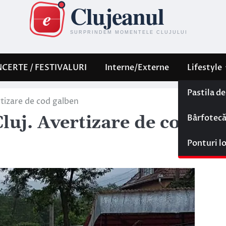
CERTE / FESTIVALURI
Interne/Externe
Lifestyle
Pastila d
ertizare de cod galben
Bârfotec
Cluj. Avertizare de cod
Ponturi l