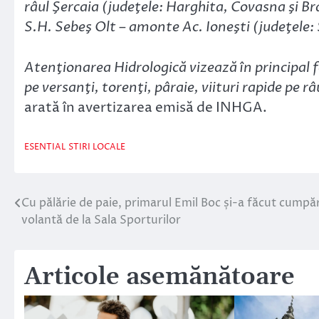
râul Şercaia (judeţele: Harghita, Covasna şi Bra
S.H. Sebeş Olt – amonte Ac. Ioneşti (judeţele: 
Atenţionarea Hidrologică vizează în principal
pe versanţi, torenţi, pâraie, viituri rapide pe râ
arată în avertizarea emisă de INHGA.
ESENTIAL
STIRI LOCALE
Cu pălărie de paie, primarul Emil Boc și-a făcut cumpăr
Navigare
volantă de la Sala Sporturilor
în
articole
Articole asemănătoare