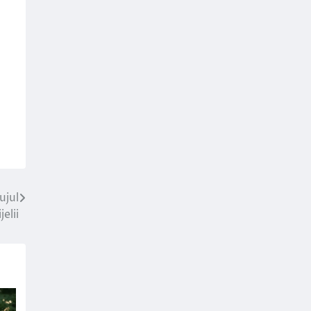
ujul
elii