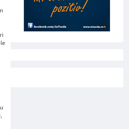
en
ri
ele
iu
,