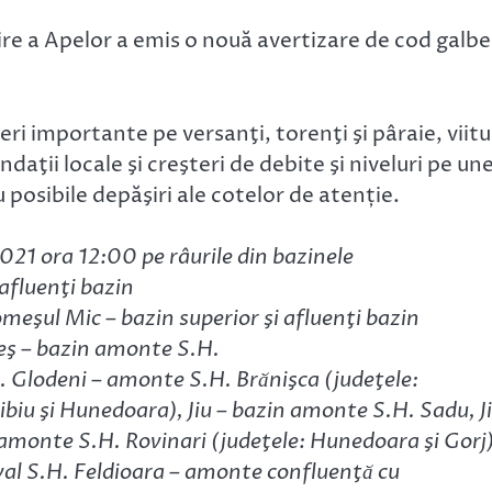
ire a Apelor a emis o nouă avertizare de cod galb
i importante pe versanţi, torenţi şi pâraie, viitu
ndaţii locale şi creşteri de debite şi niveluri pe un
 posibile depăşiri ale cotelor de atenție.
21 ora 12:00 pe râurile din bazinele
afluenţi bazin
Someşul Mic – bazin superior şi afluenţi bazin
ureş – bazin amonte S.H.
.H. Glodeni – amonte S.H. Brӑnişca (judeţele:
ibiu şi Hunedoara), Jiu – bazin amonte S.H. Sadu, J
– amonte S.H. Rovinari (judeţele: Hunedoara şi Gorj)
aval S.H. Feldioara – amonte confluenţӑ cu