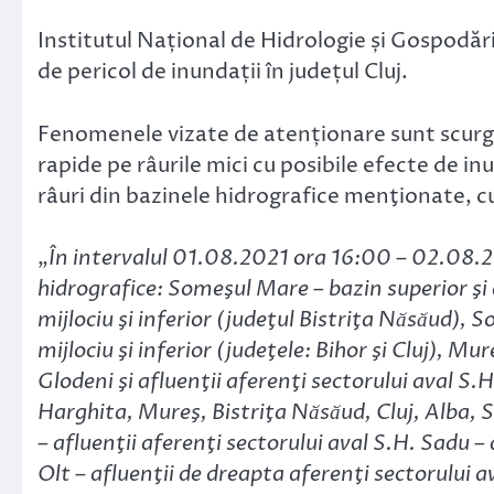
Link
Institutul Național de Hidrologie și Gospodăr
de pericol de inundații în județul Cluj.
Fenomenele vizate de atenționare sunt scurger
rapide pe râurile mici cu posibile efecte de inu
râuri din bazinele hidrografice menţionate, cu
„
În intervalul 01.08.2021 ora 16:00 – 02.08.20
hidrografice: Someşul Mare – bazin superior şi 
mijlociu şi inferior (judeţul Bistriţa Nӑsӑud), 
mijlociu şi inferior (judeţele: Bihor şi Cluj), M
Glodeni şi afluenţii aferenţi sectorului aval S
Harghita, Mureş, Bistriţa Nӑsӑud, Cluj, Alba, S
– afluenţii aferenţi sectorului aval S.H. Sadu 
Olt – afluenţii de dreapta aferenţi sectorului 