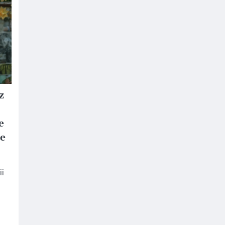
z
e
ne
ii