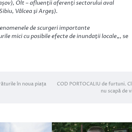
șov), Olt – afluenţii aferenţi sectorului aval
Sibiu, Vâlcea şi Argeş).
 fenomenele de scurgeri importante
urile mici cu posibile efecte de inundaţii locale
„, se
ăturile în noua piața
COD PORTOCALIU de furtuni. Cl
nu scapă de vij