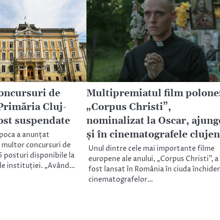
oncursuri de
Multipremiatul film polone
Primăria Cluj-
„Corpus Christi”,
ost suspendate
nominalizat la Oscar, ajung
și în cinematografele cluje
apoca a anunțat
 multor concursuri de
Unul dintre cele mai importante filme
 posturi disponibile la
europene ale anului, „Corpus Christi”, a
ale instituției. „Având…
fost lansat în România în ciuda închider
cinematografelor…