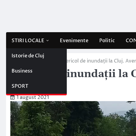
Skip
to
content
STIRI LOCALE
Evenimente
Politic
CON
Istorie de Cluj
Home
Stiri locale
Pericol de inundații la Cluj. Av
Business
Pericol de inundații la 
galben
SPORT
1 august 2021