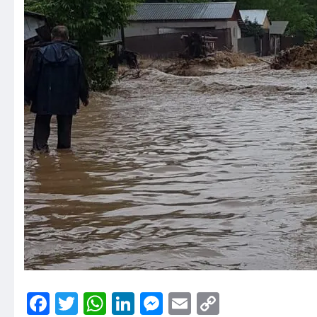
Facebook
Twitter
WhatsApp
LinkedIn
Messenger
Email
Copy