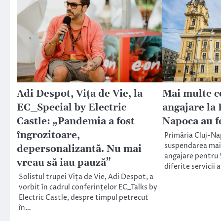
Adi Despot, Vița de Vie, la
Mai multe c
EC_Special by Electric
angajare la 
Castle: „Pandemia a fost
Napoca au f
îngrozitoare,
Primăria Cluj-N
suspendarea mai
depersonalizantă. Nu mai
angajare pentru 5
vreau să iau pauză”
diferite servicii 
Solistul trupei Vița de Vie, Adi Despot, a
vorbit în cadrul conferințelor EC_Talks by
Electric Castle, despre timpul petrecut
în…