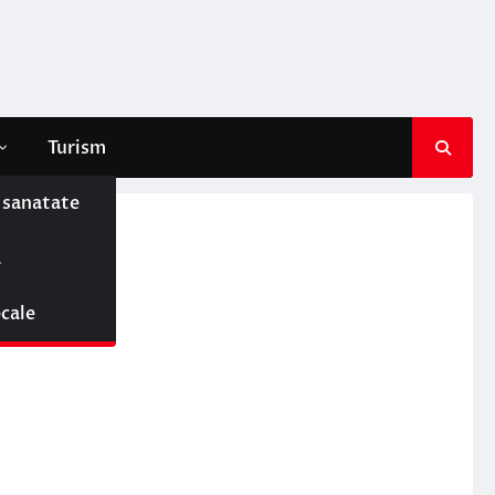
Turism
e sanatate
ă
ocale