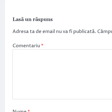
Lasă un răspuns
Adresa ta de email nu va fi publicată.
Câmpur
Comentariu
*
Nume
*