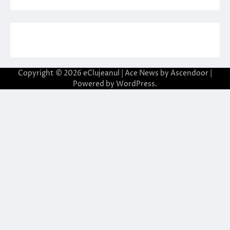
Copyright © 2026
eClujeanul
| Ace News by
Ascendoor
|
Powered by
WordPress
.