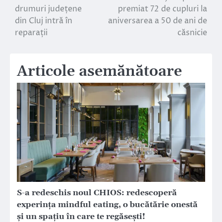
drumuri județene
premiat 72 de cupluri la
în
din Cluj intră în
aniversarea a 50 de ani de
reparații
căsnicie
articole
Articole asemănătoare
S-a redeschis noul CHIOS: redescoperă
experința mindful eating, o bucătărie onestă
și un spațiu în care te regăsești!