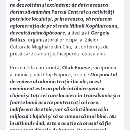
ne dezvoltăm și extindem: de data aceasta
dorim să animăm Parcul Central cu activități
potrivite locului și, prin aceasta, să reducem
aglomerația de pe strada Mihail Kogălniceanu,
devenită neîncăpătoare
,
a declarat
Gergely
Balázs
, organizatorul principal al Zilelor
Culturale Maghiare din Cluj, la conferința de
presă care a anunțat începerea festivalului.
Prezentă la conferință,
Olah Emese,
viceprimar
al municipiului Cluj-Napoca, a spus:
Din punctul
de vedere al administrației locale, acest
eveniment este un pol de întâlnire pentru
clujeni și toți cei care locuiesc în Transilvania și o
foarte bună ocazie pentru toți cei care,
indiferent de etnie, vor să se întâlnească în
mijlocul Clujului și să se cunoască mai bine. Nu
în ultimul rând, este o ocazie ca orașul să fie