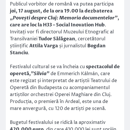
Publicul vorbitor de română va putea participa
joi, 17 august, de la ora 19.00 la dezbaterea
„
Povești despre Cluj: Memoria documentelor”
,
care are loc la H33 – Social Inovation Hub
.
Invitați vor fi directorul Muzeului Etnografic al
Transilvaniei
Tudor Sălăgean
, cercetătorul
științific
Attila Varga
și jurnalistul
Bogdan
Stanciu
.
Festivalul cultural se va încheia cu
spectacolul de
operetă
‚”Silvia”
de Emmerich Kálmán, care
este regizat și interpretat de artiștii Teatrului de
Operetă din Budapesta cu acompaniamentul
artiștilor orchestrei Operei Maghiare din Cluj.
Producția, o premieră în Ardeal, este una de
mare anvergură, cu 120 de artiști pe scenă.
Bugetul festivalului se ridică la aproximativ
420.000 euro
, din care 410.000 lei sunt sprijin