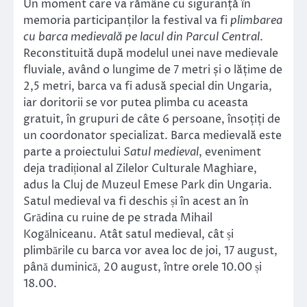
Un moment care va rămâne cu siguranță în
memoria participanților la festival va fi
plimbarea
cu barca medievală pe lacul din Parcul Central
.
Reconstituită după modelul unei nave medievale
fluviale, având o lungime de 7 metri și o lățime de
2,5 metri, barca va fi adusă special din Ungaria,
iar doritorii se vor putea plimba cu aceasta
gratuit, în grupuri de câte 6 persoane, însoțiți de
un coordonator specializat. Barca medievală este
parte a proiectului
Satul medieval
, eveniment
deja tradițional al Zilelor Culturale Maghiare,
adus la Cluj de Muzeul Emese Park din Ungaria.
Satul medieval va fi deschis și în acest an în
Grădina cu ruine de pe strada Mihail
Kogălniceanu. Atât satul medieval, cât și
plimbările cu barca vor avea loc de joi, 17 august,
până duminică, 20 august, între orele 10.00 și
18.00.