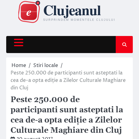
Skip
to
content
Home
Stiri locale
Peste 250.000 de participanti sunt asteptati la
cea de-a opta ediție a Zilelor Culturale Maghiare
din Cluj
Peste 250.000 de
participanti sunt asteptati la
cea de-a opta ediție a Zilelor
Culturale Maghiare din Cluj