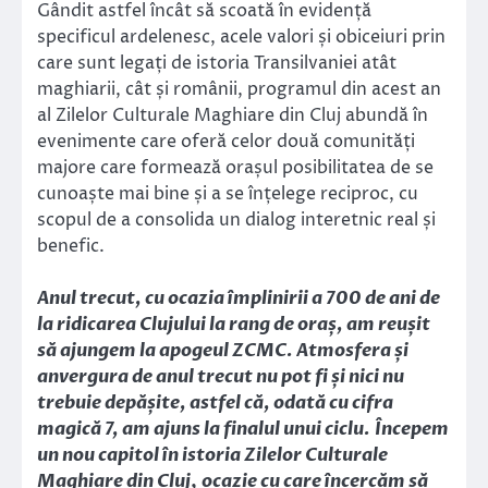
Gândit astfel încât să scoată în evidență
specificul ardelenesc, acele valori și obiceiuri prin
care sunt legați de istoria Transilvaniei atât
maghiarii, cât și românii, programul din acest an
al Zilelor Culturale Maghiare din Cluj abundă în
evenimente care oferă celor două comunități
majore care formează orașul posibilitatea de se
cunoaște mai bine și a se înțelege reciproc, cu
scopul de a consolida un dialog interetnic real și
benefic.
Anul trecut, cu ocazia împlinirii a 700 de ani de
la ridicarea Clujului la rang de oraș, am reușit
să ajungem la apogeul ZCMC. Atmosfera și
anvergura de anul trecut nu pot fi și nici nu
trebuie depășite, astfel că, odată cu cifra
magică 7, am ajuns la finalul unui ciclu. Începem
un nou capitol în istoria Zilelor Culturale
Maghiare din Cluj
,
ocazie cu care încercăm să