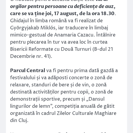
orgilor pentru persoane cu deficiențe de auz
,
care se va ține joi, 17 august, de la ora 18.30
.
Ghidajul în limba română va fi realizat de
Györgyjakab Miklós, iar traducere în limbaj
mimico-gestual de Anamaria Cazacu. Întâlnire
pentru plecarea în tur va avea loc în curtea
Bisericii Reformate cu Două Turnuri (B-dul 21
Decembrie nr. 41).
Parcul Central
va fi pentru prima dată gazdă a
festivalului și va adăposti concerte o zonă de
relaxare, standuri de bere și de vin, o zonă
destinată activităților pentru copii, o zonă de
demonstrații sportive, precum și „Dansul
lingurilor de lemn”, competiția anuală de gătit
organizată în cadrul Zilelor Culturale Maghiare
din Cluj.