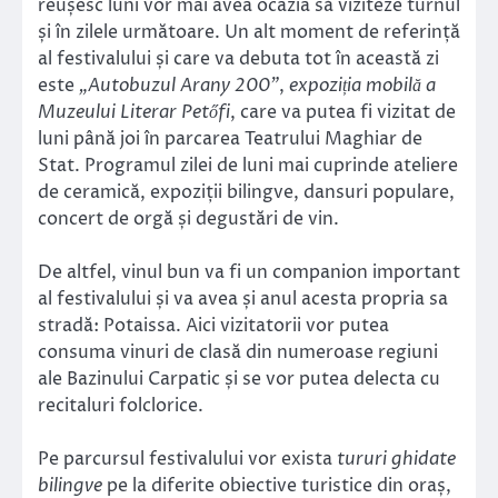
reușesc luni vor mai avea ocazia să viziteze turnul
și în zilele următoare. Un alt moment de referință
al festivalului și care va debuta tot în această zi
este
„Autobuzul Arany 200”
,
expoziția mobilă a
Muzeului Literar Petőfi
, care va putea fi vizitat de
luni până joi în parcarea Teatrului Maghiar de
Stat. Programul zilei de luni mai cuprinde ateliere
de ceramică, expoziții bilingve, dansuri populare,
concert de orgă și degustări de vin.
De altfel, vinul bun va fi un companion important
al festivalului și va avea și anul acesta propria sa
stradă: Potaissa. Aici vizitatorii vor putea
consuma vinuri de clasă din numeroase regiuni
ale Bazinului Carpatic și se vor putea delecta cu
recitaluri folclorice.
Pe parcursul festivalului vor exista
tururi ghidate
bilingve
pe la diferite obiective turistice din oraș,