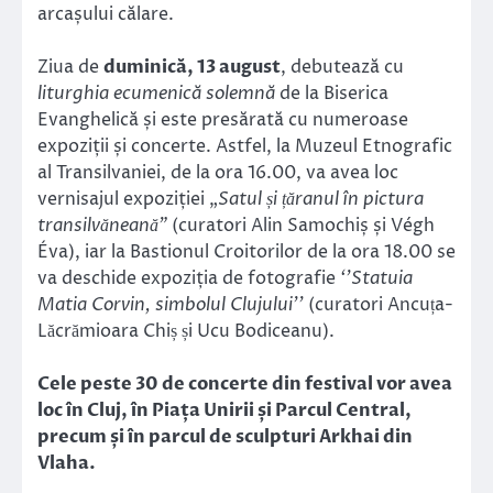
arcașului călare.
Ziua de
duminică, 13 august
, debutează cu
liturghia ecumenică solemnă
de la Biserica
Evanghelică și este presărată cu numeroase
expoziții și concerte. Astfel, la Muzeul Etnografic
al Transilvaniei, de la ora 16.00, va avea loc
vernisajul expoziției „
Satul și țăranul în pictura
transilvăneană”
(curatori Alin Samochiș și Végh
Éva), iar la Bastionul Croitorilor de la ora 18.00 se
va deschide expoziția de fotografie
‘’Statuia
Matia Corvin, simbolul Clujului’’
(curatori Ancuța-
Lăcrămioara Chiș și Ucu Bodiceanu).
Cele peste 30 de concerte din festival vor avea
loc în Cluj, în Piața Unirii și Parcul Central,
precum și în parcul de sculpturi Arkhai din
Vlaha.