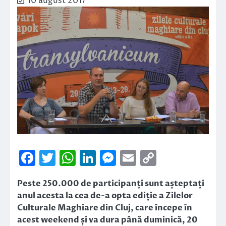
10 august 2017
Facebook
Twitter
WhatsApp
LinkedIn
Messenger
Email
Copy
Link
Peste 250.000 de participanți sunt așteptați
anul acesta la cea de-a opta ediție a Zilelor
Culturale Maghiare din Cluj, care începe în
acest weekend și va dura până duminică, 20