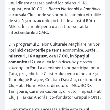
unul dintre acestea având loc miercuri, 16
august, ora 10.00, la
Banca Națională a României
,
sucursala Cluj, unde se vor putea admira vitraliile
de sticlă și mozaicurile pictate de artistul Róth
Miksa. Înscrierile pentru acest tur se fac la
infostandurile ZCMC.
Din programul Zilelor Culturale Maghiare nu vor
lipsi nici dezbaterile pe teme economice. Astfel,
miercuri, 16 august, ora 17.00, în Spațiul
comunitar K+
va avea loc
o discuție pe tema
start up-urilor
. La eveniment vor participa Ionuț
Țața, președintele Clusterului pentru Inovare și
Tehnologie Brașov, Cristian Dascălu, co-fondator
ClujHub, Florin Vilcea, directorul INCUBOXX
Timișoara, Carmen Ciobanu, director Impact Hub
Cluj și Farkas András, co-fondator Grupul PONT.
O noutate pentru această ediție este
turul