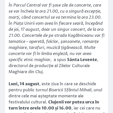
În Parcul Central vor fi șase zile de concerte, care
se vor încheia la ora 21.00, cu o singură excepție,
marți, când concertul se va termina la ora 23.00.
În Piața Unirii vom avea în fiecare seară, începând
de joi, 17 august, doar un singur concert, de la ora
21.00. Concertele de pe strada Kogălniceanu vor fi
tematice – operetă, folclor, șansonete, romanțe
maghiare, tarafuri, muzică țigănească. Multe
concerte vor fi în limba engleză, nu vor avea
specific etnic maghiar,
a spus
Sánta
Levente
,
directorul de producție al Zilelor Culturale
Maghiare din Cluj.
Luni, 14 august
, este ziua în care se deschide
pentru public
turnul Bisericii Sfântul Mihail
, unul
dintre cele mai așteptate momente ale
festivalului cultural.
Clujenii vor putea urca în
turn între orele 10.00 și 16.00
, iar cei care nu