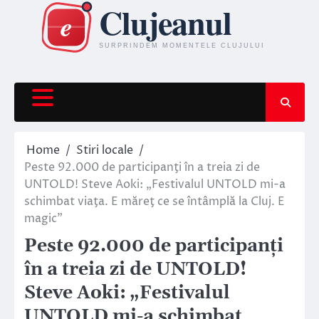
Skip
to
content
Home
Stiri locale
Peste 92.000 de participanţi în a treia zi de
UNTOLD! Steve Aoki: „Festivalul UNTOLD mi-a
schimbat viaţa. E măreţ ce se întâmplă la Cluj. E
magic”
Peste 92.000 de participanţi
în a treia zi de UNTOLD!
Steve Aoki: „Festivalul
UNTOLD mi-a schimbat