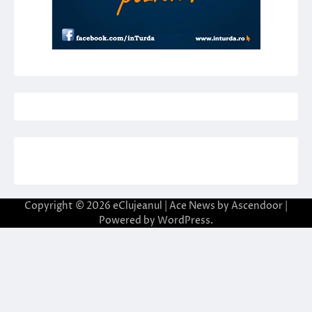
Copyright © 2026
eClujeanul
| Ace News by
Ascendoor
|
Powered by
WordPress
.