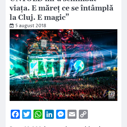
viaţa. E măreţ ce se întâmplă
la Cluj. E magic”
5 august 2018
Facebook
Twitter
WhatsApp
LinkedIn
Messenger
Email
Copy
Link