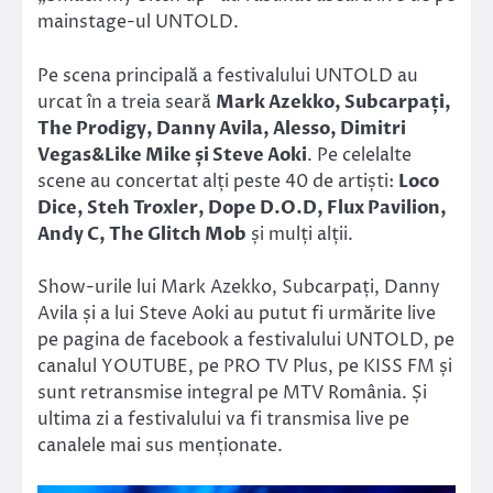
mainstage-ul UNTOLD.
Pe scena principală a festivalului UNTOLD au
urcat în a treia seară
Mark Azekko, Subcarpați,
The Prodigy, Danny Avila, Alesso, Dimitri
Vegas&Like Mike și Steve Aoki
. Pe celelalte
scene au concertat alți peste 40 de artiști:
Loco
Dice, Steh Troxler, Dope D.O.D, Flux Pavilion,
Andy C, The Glitch Mob
și mulți alții.
Show-urile lui Mark Azekko, Subcarpați, Danny
Avila și a lui Steve Aoki au putut fi urmărite live
pe pagina de facebook a festivalului UNTOLD, pe
canalul YOUTUBE, pe PRO TV Plus, pe KISS FM și
sunt retransmise integral pe MTV România. Și
ultima zi a festivalului va fi transmisa live pe
canalele mai sus menționate.