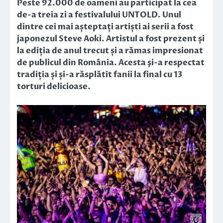
Peste 92.000 de oameni au participat la cea
de-a treia zi a festivalului UNTOLD. Unul
dintre cei mai așteptați artiști ai serii a fost
japonezul Steve Aoki. Artistul a fost prezent și
la ediția de anul trecut și a rămas impresionat
de publicul din România. Acesta şi-a respectat
tradiția și și-a răsplătit fanii la final cu 13
torturi delicioase.