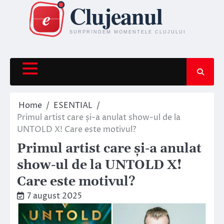
Skip
to
content
Home
ESENTIAL
Primul artist care și-a anulat show-ul de la
UNTOLD X! Care este motivul?
Primul artist care și-a anulat
show-ul de la UNTOLD X!
Care este motivul?
7 august 2025