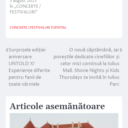
5 august 2023
În „CONCERTE /
FESTIVALURI”
CONCERTE / FESTIVALURI
ESENTIAL
Surprizele ediției
O nouă săptămână, iar
Navigare
aniversare
poveștile dedicate cinefililor și
în
UNTOLD X!
celor mici continuă la Iulius
Experiențe diferite
Mall. Movie Nights și Kids
articole
pentru fanii de
Thursdays te invită în Iulius
toate vârstele
Parc
Articole asemănătoare