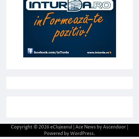
Copyright © 2026
eClujeanul
| Ace News by
Ascendoor
|
Powered by
WordPress
.