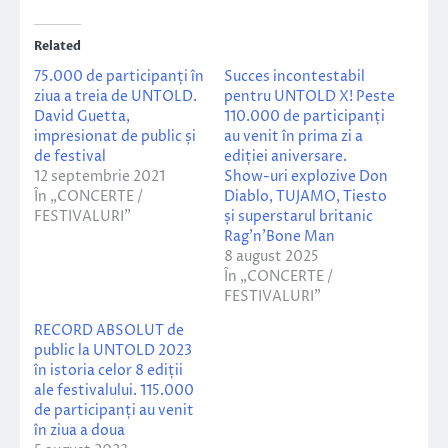
Related
75.000 de participanți în
Succes incontestabil
ziua a treia de UNTOLD.
pentru UNTOLD X! Peste
David Guetta,
110.000 de participanți
impresionat de public și
au venit în prima zi a
de festival
ediției aniversare.
12 septembrie 2021
Show-uri explozive Don
În „CONCERTE /
Diablo, TUJAMO, Tiesto
FESTIVALURI”
și superstarul britanic
Rag’n’Bone Man
8 august 2025
În „CONCERTE /
FESTIVALURI”
RECORD ABSOLUT de
public la UNTOLD 2023
în istoria celor 8 ediții
ale festivalului. 115.000
de participanți au venit
în ziua a doua