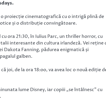
sdays.
e o proiecție cinematografică cu o intrigă plină de
tice și o distribuție convingătoare.
 ora 21:30, în Iulius Parc, un thriller horror, cu
alii interesante din cultura irlandeză. Vei reține 
ței Dakota Fanning, pădurea enigmatică și
pagalul galben.
ă că joi, de la ora 18:oo, va avea loc o nouă ediție d
minunata lume Disney, iar copiii „se întâlnesc” cu
.