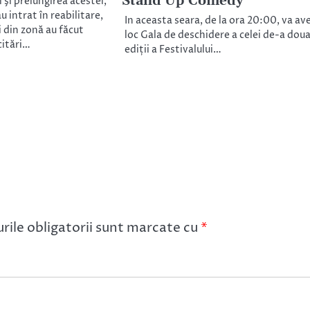
Stand Up Comedy
şi prelungirea acestei,
 intrat în reabilitare,
In aceasta seara, de la ora 20:00, va av
i din zonă au făcut
loc Gala de deschidere a celei de-a dou
citări…
ediții a Festivalului…
ile obligatorii sunt marcate cu
*