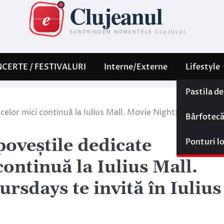
CERTE / FESTIVALURI
Interne/Externe
Lifestyle
Pastila d
celor mici continuă la Iulius Mall. Movie Nights și Kids
Bârfotec
oveștile dedicate
Ponturi l
 continuă la Iulius Mall.
rsdays te invită în Iulius