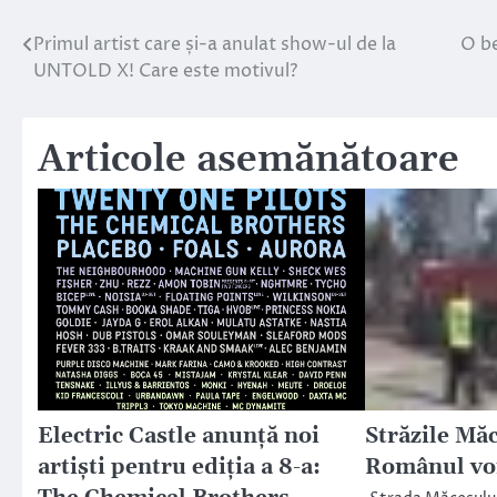
Primul artist care și-a anulat show-ul de la
O be
Navigare
UNTOLD X! Care este motivul?
în
articole
Articole asemănătoare
Electric Castle anunță noi
Străzile Măc
artiști pentru ediția a 8-a:
Românul vor 