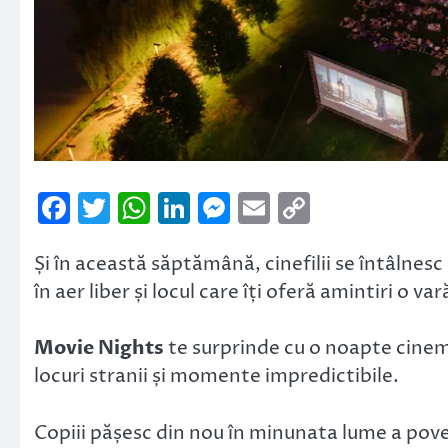
Facebook
Twitter
WhatsApp
LinkedIn
Messenger
Email
Copy
Link
Și în această săptămână, cinefilii se întâlnesc 
în aer liber și locul care îți oferă amintiri o va
Movie Nights
te surprinde cu o noapte cinem
locuri stranii și momente impredictibile.
Copiii pășesc din nou în minunata lume a poveș