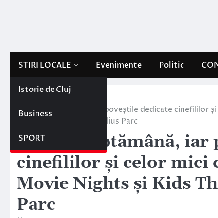
Skip
to
content
STIRI LOCALE
Evenimente
Politic
CON
Istorie de Cluj
Home
Stiri locale
O nouă săptămână, iar poveștile dedicate cinefililor și 
Business
Thursdays te invită în Iulius Parc
O nouă săptămână, iar p
SPORT
cinefililor și celor mici
Movie Nights și Kids Thu
Parc