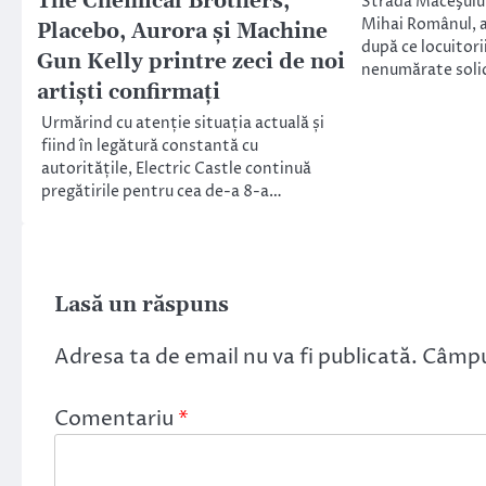
The Chemical Brothers,
Strada Măceşului 
Mihai Românul, au
Placebo, Aurora și Machine
după ce locuitori
Gun Kelly printre zeci de noi
nenumărate soli
artiști confirmați
Urmărind cu atenție situația actuală și
fiind în legătură constantă cu
autoritățile, Electric Castle continuă
pregătirile pentru cea de-a 8-a…
Lasă un răspuns
Adresa ta de email nu va fi publicată.
Câmpur
Comentariu
*