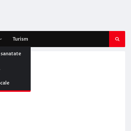
Turism
e sanatate
ă
ocale