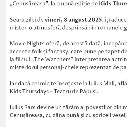
„Cenușăreasa”, la o nouă ediție de
Kids Thur
Seara zilei de
vineri, 8 august 2025
, îți aduc
mister, o atmosferă desprinsă din romanele go
Movie Nights oferă, de acestă dată, începând cu
accente folk și fantasy, care pune pe tapet det
la filmul „The Watchers” interpretarea actri
misteriorul personaj-cheie reprezentat de pa
Iar dacă cel mic te însoțește la Iulius Mall, afl
Kids Thursdays – Teatru de Păpuși.
Iulius Parc devine un tărâm al poveștilor din 
Cenușăreasa, cu zâna bună și cu șoriceii veseli