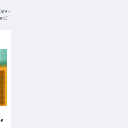
Care
ară?
de