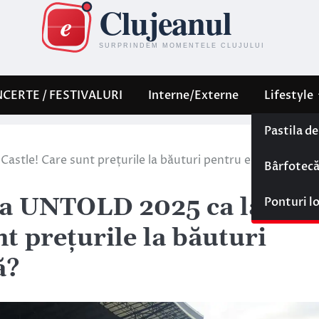
CERTE / FESTIVALURI
Interne/Externe
Lifestyle
Pastila d
Castle! Care sunt prețurile la băuturi pentru ediția
Bârfotec
 la UNTOLD 2025 ca la
Ponturi l
nt prețurile la băuturi
ă?