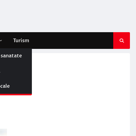
Turism
e sanatate
ă
ocale