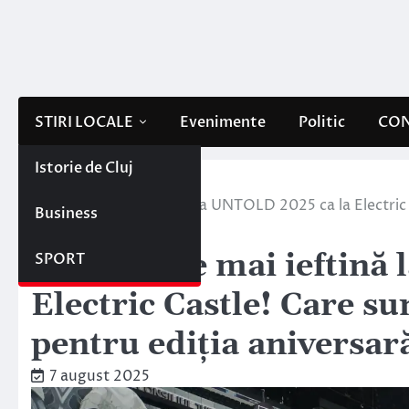
Skip
to
content
STIRI LOCALE
Evenimente
Politic
CON
Istorie de Cluj
Home
Stiri locale
O bere este mai ieftină la UNTOLD 2025 ca la Electric 
Business
aniversară?
O bere este mai ieftină
SPORT
Electric Castle! Care su
pentru ediția aniversar
7 august 2025