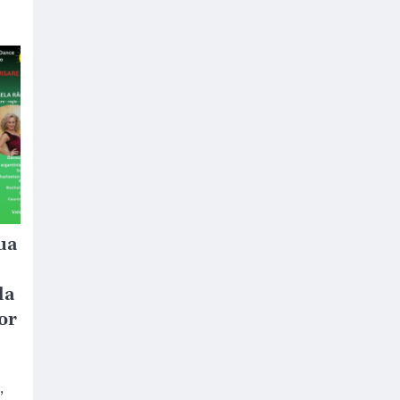
ua
la
or
,