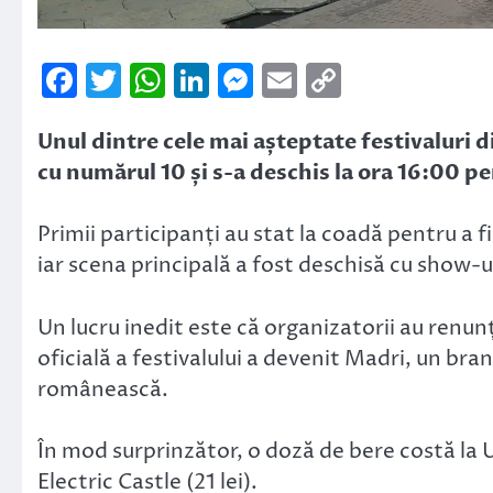
Facebook
Twitter
WhatsApp
LinkedIn
Messenger
Email
Copy
Link
Unul dintre cele mai așteptate festivaluri 
cu numărul 10 și s-a deschis la ora 16:00 pe
Primii participanți au stat la coadă pentru a fii
iar scena principală a fost deschisă cu show-ul
Un lucru inedit este că organizatorii au renun
oficială a festivalului a devenit Madri, un bra
românească.
În mod surprinzător, o doză de bere costă la U
Electric Castle (21 lei).