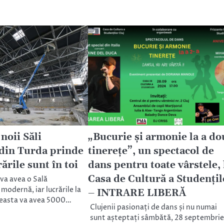
noii Săli
„Bucurie și armonie la a do
 din Turda prinde
tinerețe”, un spectacol de
ările sunt în toi
dans pentru toate vârstele, 
Casa de Cultură a Studențil
 va avea o Sală
 modernă, iar lucrările la
– INTRARE LIBERĂ
Aceasta va avea 5000…
Clujenii pasionați de dans și nu numai
sunt așteptați sâmbătă, 28 septembrie