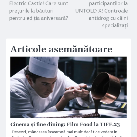
în
Electric Castle! Care sunt
participanților la
prețurile la băuturi
UNTOLD X! Controale
articole
pentru ediția aniversară?
antidrog cu câini
specializați
Articole asemănătoare
Cinema și fine dining: Film Food la TIFF.23
Deseori, mâncarea înseamnă mai mult decât ce vedem în