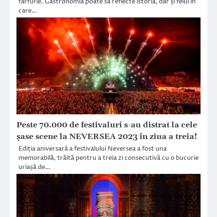
farfurie. Gastronomia poate să reflecte istoria, dar și felul în
care…
Peste 70.000 de festivaluri s-au distrat la cele
șase scene la NEVERSEA 2023 în ziua a treia!
Ediția aniversară a festivalului Neversea a fost una
memorabilă, trăită pentru a treia zi consecutivă cu o bucurie
uriașă de…