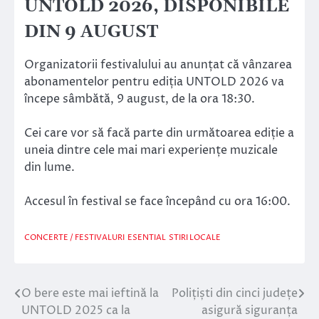
UNTOLD 2026, DISPONIBILE
DIN 9 AUGUST
Organizatorii festivalului au anunțat că vânzarea
abonamentelor pentru ediția UNTOLD 2026 va
începe sâmbătă, 9 august, de la ora 18:30.
Cei care vor să facă parte din următoarea ediție a
uneia dintre cele mai mari experiențe muzicale
din lume.
Accesul în festival se face începând cu ora 16:00.
CONCERTE / FESTIVALURI
ESENTIAL
STIRI LOCALE
O bere este mai ieftină la
Polițiști din cinci județe
Navigare
UNTOLD 2025 ca la
asigură siguranța