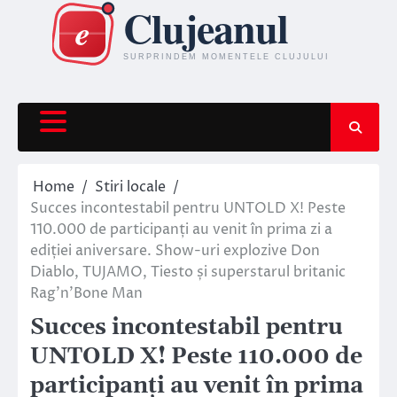
Skip
to
content
Home
Stiri locale
Succes incontestabil pentru UNTOLD X! Peste
110.000 de participanți au venit în prima zi a
ediției aniversare. Show-uri explozive Don
Diablo, TUJAMO, Tiesto și superstarul britanic
Rag’n’Bone Man
Succes incontestabil pentru
UNTOLD X! Peste 110.000 de
participanți au venit în prima