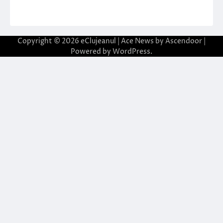
Copyright © 2026
eClujeanul
| Ace News by
Ascendoor
|
Powered by
WordPress
.