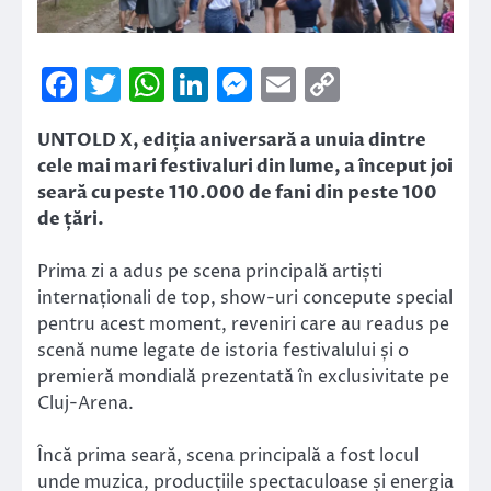
Facebook
Twitter
WhatsApp
LinkedIn
Messenger
Email
Copy
Link
UNTOLD X, ediția aniversară a unuia dintre
cele mai mari festivaluri din lume, a început joi
seară cu peste 110.000 de fani din peste 100
de țări.
Prima zi a adus pe scena principală artiști
internaționali de top, show-uri concepute special
pentru acest moment, reveniri care au readus pe
scenă nume legate de istoria festivalului și o
premieră mondială prezentată în exclusivitate pe
Cluj-Arena.
Încă prima seară, scena principală a fost locul
unde muzica, producțiile spectaculoase și energia