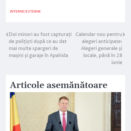
INTERNE/EXTERNE
Doi minori au fost capturați
Calendar nou pentru
Navigare
de polițiști după ce au dat
alegeri anticipate:
în
mai multe spargeri de
Alegeri generale şi
mașini și garaje în Apahida
locale, până în 28
articole
iunie
Articole asemănătoare