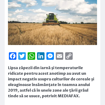
Facebook
Twitter
WhatsApp
LinkedIn
Messenger
Email
Copy
Link
Lipsa zăpezii din iarnă şi temperaturile
ridicate pentru acest anotimp au avut un
impact negativ asupra culturilor de cereale şi
oleaginoase însămânţate în toamna anului
2019, astfel că în unele zone ale ţării grâul
tinde să se usuce, potrivit MEDIAFAX.