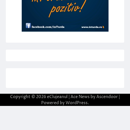
Copyright © 2026
eClujeanul
| Ace News by
Ascendoor
|
Powered by
WordPress
.