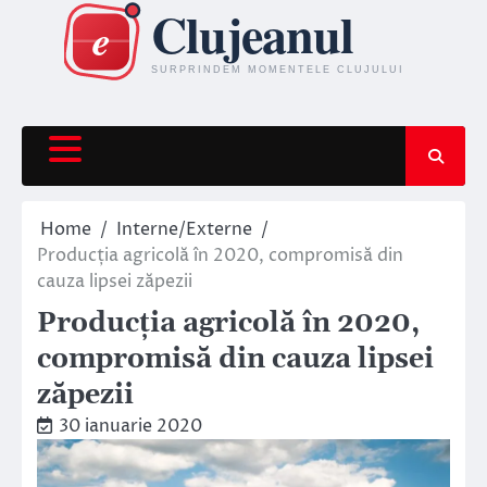
Skip
to
content
Home
Interne/Externe
Producția agricolă în 2020, compromisă din
cauza lipsei zăpezii
Producția agricolă în 2020,
compromisă din cauza lipsei
zăpezii
30 ianuarie 2020