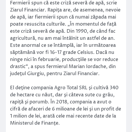
Fermierii spun că este criză severă de apă, scrie
Ziarul Financiar. Rapiţa are, de asemenea, nevoie
de apă, iar fiermierii spun că numai zăpada mai
poate resuscita culturile. „În momentul de faţă
este criză severă de apă. Din 1990, de când fac
agricultură, nu am mai întâlnit un astfel de an.
Este anormal ce se întâmplă, iar în următoarea
săptămână vor fi 16-17 grade Celsius. Dacă nu
ninge nici în februarie, producţiile se vor reduce
drastic“, a spus fermierul Marian Iordache, din
judeţul Giurgiu, pentru Ziarul Financiar.
El deţine compania Agro Total SRL şi cultivă 340
de hectare cu năut, dar şi câteva sute cu grâu,
rapiţă şi porumb. În 2018, compania a avut o
cifră de afaceri de 6 milioane de lei şi un profit de
1 milion de lei, arată cele mai recente date de la
Ministerul de Finanţe.