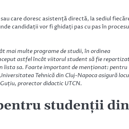
.
sau care doresc asistență directă, la sediul fiecăr
nde candidații vor fi ghidați pas cu pas în procesu
t mai multe programe de studii, în ordinea
ceput astfel încât viitorul student să fie repartiza
i în lista sa. Foarte important de menționat: pentru
, Universitatea Tehnică din Cluj-Napoca asigură locu
ță Guțiu, prorector didactic UTCN.
pentru studenții di