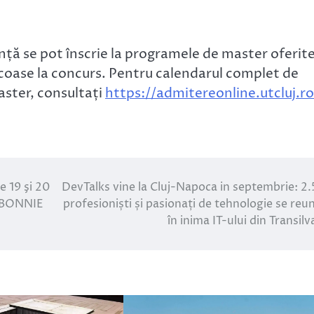
ență se pot înscrie la programele de master oferit
coase la concurs. Pentru calendarul complet de
aster, consultați
https://admitereonline.utcluj.ro
 19 şi 20
DevTalks vine la Cluj-Napoca in septembrie: 2
 BONNIE
profesioniști și pasionați de tehnologie se reu
în inima IT-ului din Transilv