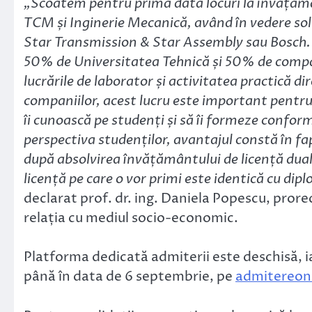
„Scoatem pentru prima dată locuri la învățămân
TCM și Inginerie Mecanică, având în vedere soli
Star Transmission & Star Assembly sau Bosch. 
50% de Universitatea Tehnică și 50% de compani
lucrările de laborator și activitatea practică di
companiilor, acest lucru este important pentru c
îi cunoască pe studenți și să îi formeze conform
perspectiva studenților, avantajul constă în fa
după absolvirea învățământului de licență dual
licență pe care o vor primi este identică cu dipl
declarat prof. dr. ing. Daniela Popescu, pror
relația cu mediul socio-economic.
Platforma dedicată admiterii este deschisă, ia
până în data de 6 septembrie, pe
admitereonl