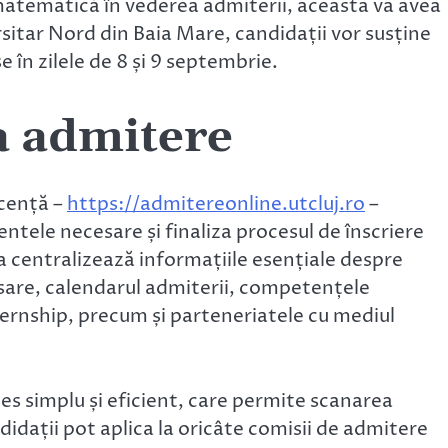
 matematică în vederea admiterii, aceasta va avea
sitar Nord din Baia Mare, candidații vor susține
 în zilele de 8 și 9 septembrie.
la admitere
icență –
https://admitereonline.utcluj.ro
–
entele necesare și finaliza procesul de înscriere
 centralizează informațiile esențiale despre
sare, calendarul admiterii, competențele
ternship, precum și parteneriatele cu mediul
ces simplu și eficient, care permite scanarea
idații pot aplica la oricâte comisii de admitere