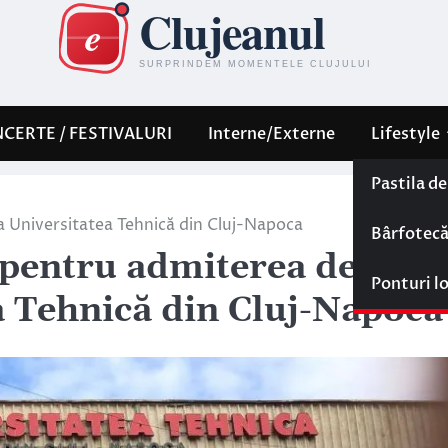
CERTE / FESTIVALURI
Interne/Externe
Lifestyle
Pastila d
a Universitatea Tehnică din Cluj-Napoca
Bârfotec
 pentru admiterea de
Ponturi l
a Tehnică din Cluj-Napoca