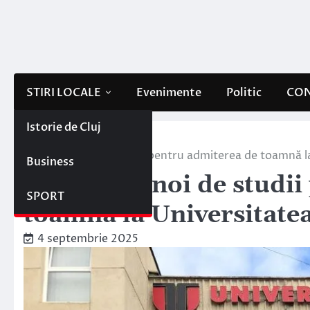
Skip
to
content
STIRI LOCALE
Evenimente
Politic
CON
Istorie de Cluj
Home
Stiri locale
Programe noi de studii pentru admiterea de toamnă l
Business
Programe noi de studii
SPORT
toamnă la Universitate
4 septembrie 2025