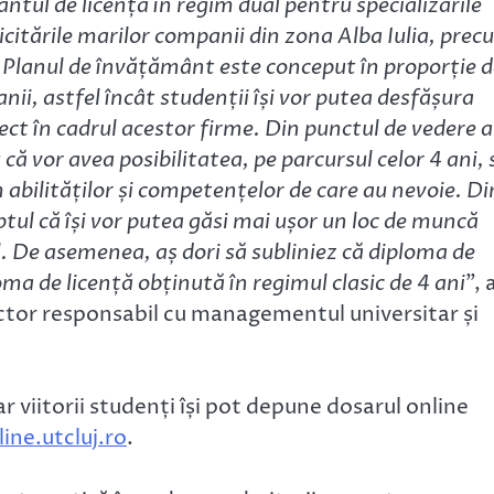
tul de licență în regim dual pentru specializările
citările marilor companii din zona Alba Iulia, pre
Planul de învățământ este conceput în proporție d
i, astfel încât studenții își vor putea desfășura
rect în cadrul acestor firme. Din punctul de vedere a
ă vor avea posibilitatea, pe parcursul celor 4 ani, 
 abilităților și competențelor de care au nevoie. Di
ptul că își vor putea găsi mai ușor un loc de muncă
. De asemenea, aș dori să subliniez că diploma de
oma de licență obținută în regimul clasic de 4 ani
”, 
ector responsabil cu managementul universitar și
r viitorii studenți își pot depune dosarul online
ine.utcluj.ro
.