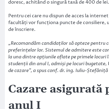
doresc, achitând o singură taxă de 400 de lei
Pentru cei care nu dispun de acces la internet 
facultăți vor funcționa puncte de consiliere, u
de înscriere.
„Recomandăm candidaților să opteze pentru câ
preferințelor lor. Sistemul de admitere este con
la una dintre opțiunile aflate pe primele locur
studenții din anul I, admiși pe locuri bugetate
de cazare”, a spus conf. dr. ing. Iuliu-Ștefăni
Cazare asigurată 
anul I