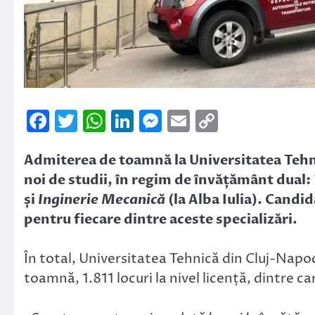
Facebook
Twitter
WhatsApp
LinkedIn
Messenger
Email
Copy
Link
Admiterea de toamnă la Universitatea Teh
noi de studii, în regim de învățământ dual:
și
Inginerie Mecanică
(la Alba Iulia). Candid
pentru fiecare dintre aceste specializări.
În total, Universitatea Tehnică din Cluj-Napoc
toamnă, 1.811 locuri la nivel licență, dintre ca