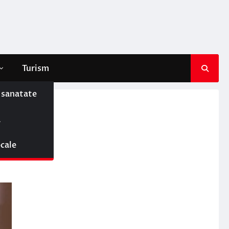
Turism
e sanatate
ă
ocale