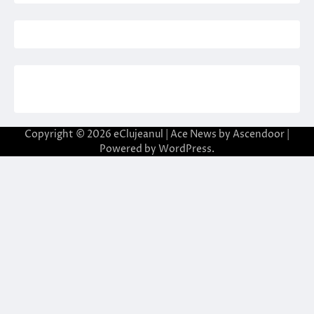
Copyright © 2026
eClujeanul
| Ace News by
Ascendoor
|
Powered by
WordPress
.