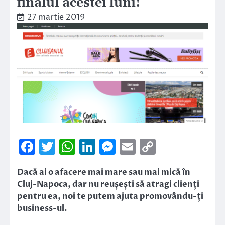
finalul acestei luni!
27 martie 2019
Facebook
Twitter
WhatsApp
LinkedIn
Messenger
Email
Copy
Link
Dacă ai o afacere mai mare sau mai mică în
Cluj-Napoca, dar nu reușești să atragi clienți
pentru ea, noi te putem ajuta promovându-ți
business-ul.