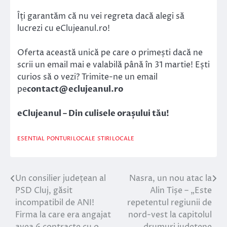
Îți garantăm că nu vei regreta dacă alegi să
lucrezi cu eClujeanul.ro!
Oferta această unică pe care o primești dacă ne
scrii un email mai e valabilă până în 31 martie! Ești
curios să o vezi? Trimite-ne un email
pe
contact@eclujeanul.ro
eClujeanul – Din culisele orașului tău!
ESENTIAL
PONTURI LOCALE
STIRI LOCALE
Un consilier județean al
Nasra, un nou atac la
Navigare
PSD Cluj, găsit
Alin Tișe – „Este
în
incompatibil de ANI!
repetentul regiunii de
Firma la care era angajat
nord-vest la capitolul
articole
avea 6 contracte cu o
drumuri județene