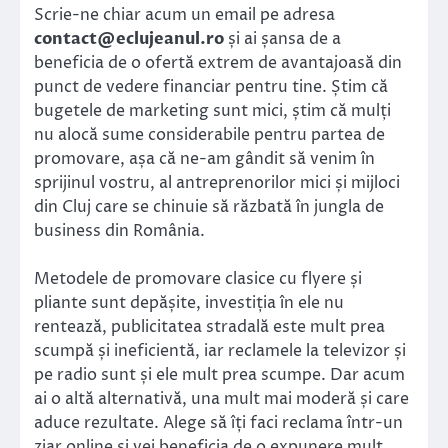
Scrie-ne chiar acum un email pe adresa
contact@eclujeanul.ro
și ai șansa de a
beneficia de o ofertă extrem de avantajoasă din
punct de vedere financiar pentru tine. Știm că
bugetele de marketing sunt mici, știm că mulți
nu alocă sume considerabile pentru partea de
promovare, așa că ne-am gândit să venim în
sprijinul vostru, al antreprenorilor mici și mijloci
din Cluj care se chinuie să răzbată în jungla de
business din România.
Metodele de promovare clasice cu flyere și
pliante sunt depășite, investiția în ele nu
rentează, publicitatea stradală este mult prea
scumpă și ineficientă, iar reclamele la televizor și
pe radio sunt și ele mult prea scumpe. Dar acum
ai o altă alternativă, una mult mai moderă și care
aduce rezultate. Alege să îți faci reclama într-un
ziar online și vei beneficia de o expunere mult