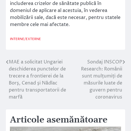
includerea crizelor de sănătate publică în
domeniul de aplicare al acestuia, în vederea
mobilizării sale, dacă este necesar, pentru statele
membre cele mai afectate.
INTERNE/EXTERNE
MAE a solicitat Ungariei
Sondaj INSCOP
Navigare
deschiderea punctelor de
Research: Românii
în
trecere a frontierei de la
sunt mulțumiți de
Borş, Cenad şi Nădlac
măsurile luate de
articole
pentru transportatorii de
guvern pentru
marfă
coronavirus
Articole asemănătoare