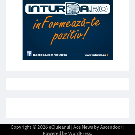
Copyright © 2026
eClujeanul
| Ace News by
Ascendoor
|
Powered by
WordPress
.