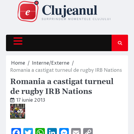
Skip
to
content
Home
Interne/Externe
Romania a castigat turneul de rugby IRB Nations
Romania a castigat turneul
de rugby IRB Nations
17 iunie 2013
Facebook
Twitter
WhatsApp
LinkedIn
Messenger
Email
Copy