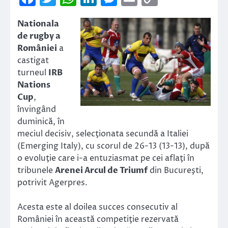
Link
Nationala
de rugby a
României
a
castigat
turneul
IRB
Nations
Cup
,
învingând
duminică, în
meciul decisiv, selecţionata secundă a Italiei
(Emerging Italy), cu scorul de 26-13 (13-13), după
o evoluţie care i-a entuziasmat pe cei aflaţi în
tribunele
Arenei Arcul de Triumf
din Bucureşti,
potrivit Agerpres.
Acesta este al doilea succes consecutiv al
României în această competiţie rezervată