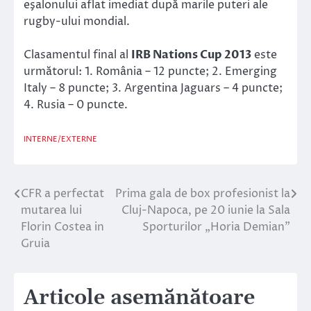
eşalonului aflat imediat după marile puteri ale
rugby-ului mondial.
Clasamentul final al
IRB Nations Cup 2013
este
următorul: 1. România – 12 puncte; 2. Emerging
Italy – 8 puncte; 3. Argentina Jaguars – 4 puncte;
4. Rusia – 0 puncte.
INTERNE/EXTERNE
CFR a perfectat
Prima gala de box profesionist la
Navigare
mutarea lui
Cluj-Napoca, pe 20 iunie la Sala
în
Florin Costea in
Sporturilor „Horia Demian”
Gruia
articole
Articole asemănătoare