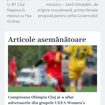
în
U-BT Cluj-
ministru – Sevil Shhaideh, de
Napoca în
origine musulmană, prima femeie
articole
meciul cu Pau
propusă pentru șefia Guvernului!
Orthez
Articole asemănătoare
Campioana Olimpia Cluj și-a aflat
adversarele din grupele UEFA Women’s