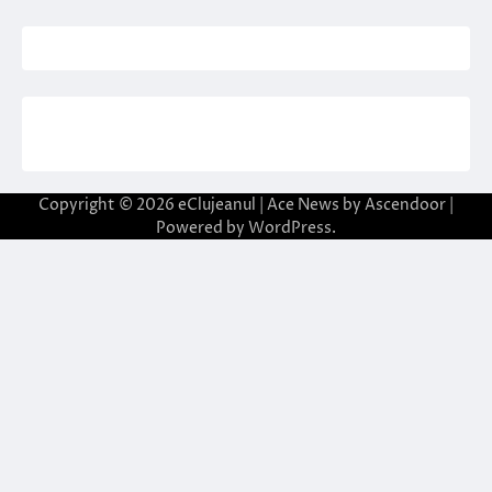
Copyright © 2026
eClujeanul
| Ace News by
Ascendoor
|
Powered by
WordPress
.