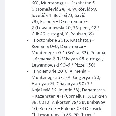
60), Muntenegru – Kazahstan 5-
0 (Tomašević 24, N. Vukčević 59,
Jovetić 64, Bećiraj 73, Savić
78), Polonia – Danemarca 3-
2 (Lewandowski 20, 36-pen., 48 /
Glik 49-autogol, Y. Poulsen 69)
11 octombrie 2016: Kazahstan –
România 0-0, Danemarca –
Muntenegru 0-1 (Bećiraj 32), Polonia
– Armenia 2-1 (Mkoyan 48-autogol,
Lewandowski 90+5 / Pizzelli 50)
11 noiembrie 2016: Armenia –
Muntenegru 3-2 (A. Grigoryan 50,
Haroyan 74, Ghazaryan 90+3 /
Kojašević 36, Jovetić 38), Danemarca
– Kazahstan 4-1 (Cornelius 15, Eriksen
36, 90+2, Ankersen 78/ Suyumbayev
17), România – Polonia 0-3 (Grosicki
11, Lewandowski 83, 90+1-pen.)