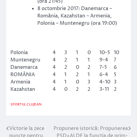
(ora 21:45)
8 octombrie 2017: Danemarca –
România, Kazahstan – Armenia,
Polonia – Muntenegru (ora 19:00)
Polonia
4
3
1
0
10-5
10
Muntenegru
4
2
1
1
9-4
7
Danemarca
4
2
0
2
7-5
6
ROMÂNIA
4
1
2
1
6-4
5
Armenia
4
1
0
3
4-10
3
Kazahstan
4
0
2
2
3-11
2
SPORTUL CLUJEAN
Victorie la zece
Propunere istorică: Propunerea
Navigare
puncte pentru
PSD+ALDE la funcția de prim-